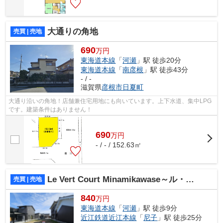
大通りの角地
売買 | 売地
690
万円
東海道本線
「
河瀬
」駅 徒歩20分
東海道本線
「
南彦根
」駅 徒歩43分
- / -
滋賀県
彦根市
日夏町
大通り沿いの角地！店舗兼住宅用地にも向いています。上下水道、集中LPG
です。建築条件はありません！
690
万
円
- / - / 152.63㎡
Le Vert Court Minamikawase～ル・ベールコート・ミナミカワセ～
売買 | 売地
840
万円
東海道本線
「
河瀬
」駅 徒歩9分
近江鉄道近江本線
「
尼子
」駅 徒歩25分