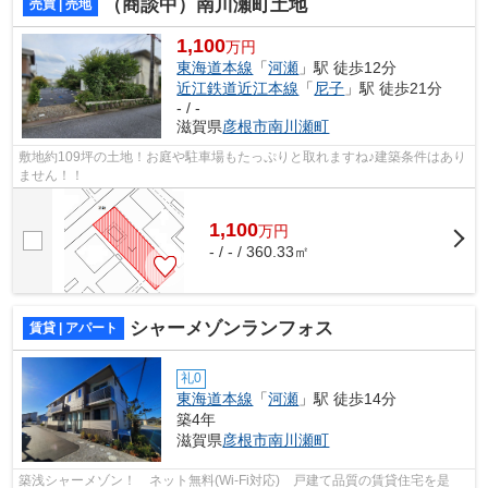
（商談中）南川瀬町土地
売買 | 売地
1,100
万円
東海道本線
「
河瀬
」駅 徒歩12分
近江鉄道近江本線
「
尼子
」駅 徒歩21分
- / -
滋賀県
彦根市
南川瀬町
敷地約109坪の土地！お庭や駐車場もたっぷりと取れますね♪建築条件はあり
ません！！
1,100
万
円
- / - / 360.33㎡
シャーメゾンランフォス
賃貸 | アパート
礼0
東海道本線
「
河瀬
」駅 徒歩14分
築4年
滋賀県
彦根市
南川瀬町
築浅シャーメゾン！ ネット無料(Wi-Fi対応) 戸建て品質の賃貸住宅を是