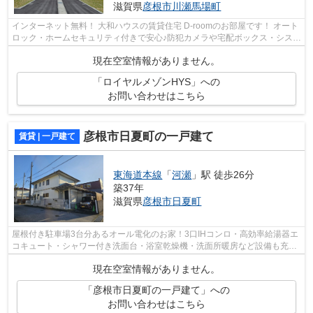
滋賀県
彦根市
川瀬馬場町
インターネット無料！ 大和ハウスの賃貸住宅 D-roomのお部屋です！ オート
ロック・ホームセキュリティ付きで安心♪防犯カメラや宅配ボックス・システ
ムキッチン・一坪風呂・エアコンも2...
現在空室情報がありません。
「ロイヤルメゾンHYS」への
お問い合わせはこちら
彦根市日夏町の一戸建て
賃貸 | 一戸建て
東海道本線
「
河瀬
」駅 徒歩26分
築37年
滋賀県
彦根市
日夏町
屋根付き駐車場3台分あるオール電化のお家！3口IHコンロ・高効率給湯器エ
コキュート・シャワー付き洗面台・浴室乾燥機・洗面所暖房など設備も充実
したお家です。LDK18.6帖！寝室12.9帖...
現在空室情報がありません。
「彦根市日夏町の一戸建て」への
お問い合わせはこちら