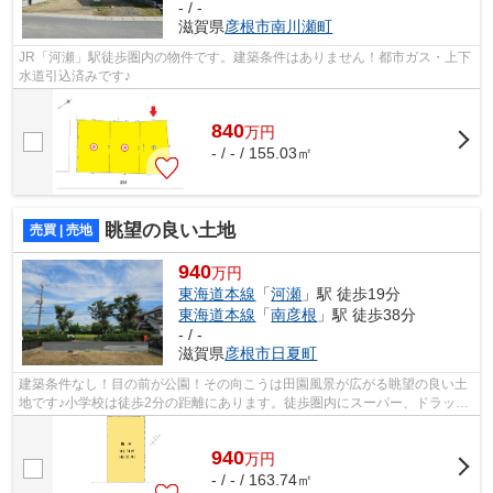
- / -
滋賀県
彦根市
南川瀬町
JR「河瀬」駅徒歩圏内の物件です。建築条件はありません！都市ガス・上下
水道引込済みです♪
840
万
円
- / - / 155.03㎡
眺望の良い土地
売買 | 売地
940
万円
東海道本線
「
河瀬
」駅 徒歩19分
東海道本線
「
南彦根
」駅 徒歩38分
- / -
滋賀県
彦根市
日夏町
建築条件なし！目の前が公園！その向こうは田園風景が広がる眺望の良い土
地です♪小学校は徒歩2分の距離にあります。徒歩圏内にスーパー、ドラッグ
ストア、コンビニ、ホームセンターも...
940
万
円
- / - / 163.74㎡