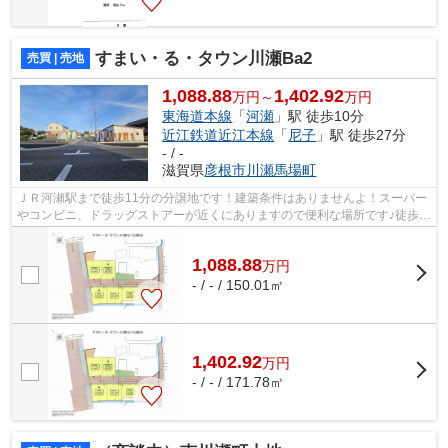
すまい・る・タウン川瀬Ba2
売買 | 売地
1,088.88
1,402.92
万円～
万円
東海道本線
「
河瀬
」駅 徒歩10分
近江鉄道近江本線
「
尼子
」駅 徒歩27分
- / -
滋賀県
彦根市
川瀬馬場町
ＪＲ河瀬駅まで徒歩11分の分譲地です！建築条件はありませんよ！スーパー
やコンビニ、ドラッグストアーが近くにありますので便利な場所です♪徒歩3
分（約190ｍ）の場所に2022年に出来た...
1,088.88
万
円
- / - / 150.01㎡
1,402.92
万
円
- / - / 171.78㎡