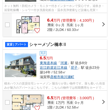
ネット無料！防犯カメラ・モニター付きインターホンで安心です。追炊き・
浴室乾燥機・シャワー付き洗面化粧台・温水洗浄便座など設備も充実！
6.4
万
円
(管理費等：4,100円 )
0ヶ月
1ヶ月
敷金
礼金
2階 / 2LDK / 60.33㎡
シャーメゾン橋本Ⅱ
賃貸 | アパート
礼0
6.5
万円
東海道本線
「
河瀬
」駅 徒歩8分
近江鉄道近江本線
「
尼子
」駅 徒歩23分
築14年 / 52.58㎡
滋賀県
彦根市
南川瀬町
積水ハウスの賃貸住宅シャーメゾン 陽当りが良い物件です。落ち着いた街並
みが魅力のアパートはこちらです。こちらの物件では初期費用をカードでお
支払いいただけます。パソコン快適、...
6.5
万
円
(管理費等：3,000円 )
1万円
0ヶ月
敷金
礼金
1階 / 2LDK / 52.58㎡