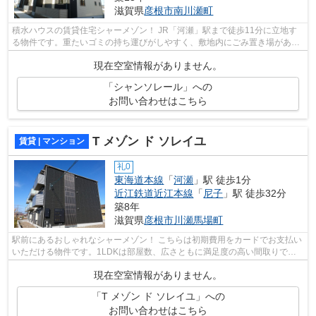
滋賀県
彦根市
南川瀬町
積水ハウスの賃貸住宅シャーメゾン！ JR「河瀬」駅まで徒歩11分に立地す
る物件です。重たいゴミの持ち運びがしやすく、敷地内にごみ置き場があり
ます。平成25年築の物件です。ネット...
現在空室情報がありません。
「シャンソレール」への
お問い合わせはこちら
T メゾン ド ソレイユ
賃貸 | マンション
礼0
東海道本線
「
河瀬
」駅 徒歩1分
近江鉄道近江本線
「
尼子
」駅 徒歩32分
築8年
滋賀県
彦根市
川瀬馬場町
駅前にあるおしゃれなシャーメゾン！ こちらは初期費用をカードでお支払い
いただける物件です。1LDKは部屋数、広さともに満足度の高い間取りで
す。調べ物も買い物もパソコン一台で。イ...
現在空室情報がありません。
「T メゾン ド ソレイユ」への
お問い合わせはこちら