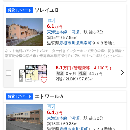
ソレイユＢ
賃貸 | アパート
敷0
6.1
万円
東海道本線
「
河瀬
」駅 徒歩3分
築15年 / 57.85㎡
滋賀県
彦根市
川瀬馬場町
９４８番地１
ネット無料のアパート♪◎モニター付きインターホンで安心◎追い焚き機能・
浴室乾燥機◎彦根市や東海道本線河瀬付近に強い当社へご連絡ください◎信
頼できるスタッフが対応いたします(^o^)
6.1
万
円
(管理費等：4,100円 )
0ヶ月
8.1万円
敷金
礼金
2階 / 2LDK / 57.85㎡
エトワールＡ
賃貸 | アパート
敷0
6.4
万円
東海道本線
「
河瀬
」駅 徒歩2分
築15年 / 60.33㎡
滋賀県
彦根市
南川瀬町
１５２８番地２