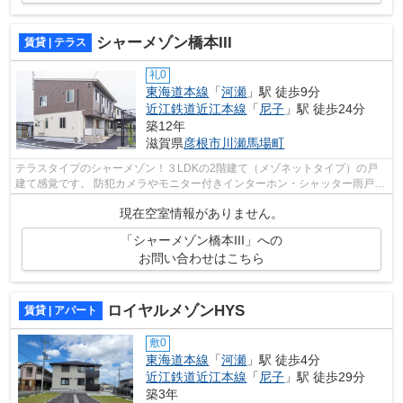
シャーメゾン橋本III
賃貸 | テラス
礼0
東海道本線
「
河瀬
」駅 徒歩9分
近江鉄道近江本線
「
尼子
」駅 徒歩24分
築12年
滋賀県
彦根市
川瀬馬場町
テラスタイプのシャーメゾン！３LDKの2階建て（メゾネットタイプ）の戸
建て感覚です。 防犯カメラやモニター付きインターホン・シャッター雨戸・
防犯ガラス・玄関Wロックディンプルキ...
現在空室情報がありません。
「シャーメゾン橋本III」への
お問い合わせはこちら
ロイヤルメゾンHYS
賃貸 | アパート
敷0
東海道本線
「
河瀬
」駅 徒歩4分
近江鉄道近江本線
「
尼子
」駅 徒歩29分
築3年