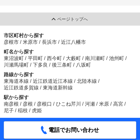
ページトップへ
市区町村から探す
彦根市
/
米原市
/
長浜市
/
近江八幡市
町名から探す
東沼波町
/
平田町
/
西今町
/
大藪町
/
南川瀬町
/
池州町
/
川瀬馬場町
/
下多良
/
後三条町
/
八坂町
路線から探す
東海道本線
/
近江鉄道近江本線
/
北陸本線
/
近江鉄道多賀線
/
東海道新幹線
駅から探す
南彦根
/
彦根
/
彦根口
/
ひこね芹川
/
河瀬
/
米原
/
高宮
/
尼子
/
稲枝
/
虎姫
電話でお問い合わせ