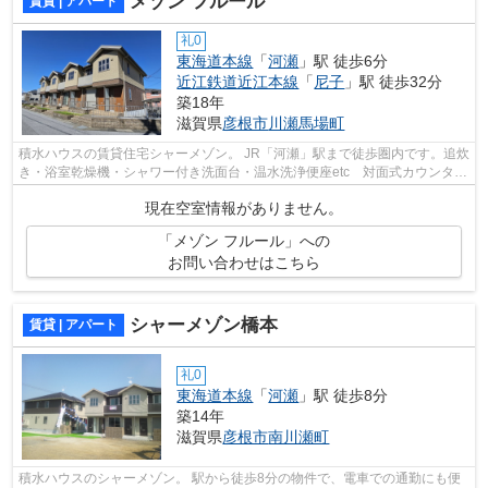
メゾン フルール
賃貸 | アパート
礼0
東海道本線
「
河瀬
」駅 徒歩6分
近江鉄道近江本線
「
尼子
」駅 徒歩32分
築18年
滋賀県
彦根市
川瀬馬場町
積水ハウスの賃貸住宅シャーメゾン。 JR「河瀬」駅まで徒歩圏内です。追炊
き・浴室乾燥機・シャワー付き洗面台・温水洗浄便座etc 対面式カウンター
キッチンで開放的です。トイレに専...
現在空室情報がありません。
「メゾン フルール」への
お問い合わせはこちら
シャーメゾン橋本
賃貸 | アパート
礼0
東海道本線
「
河瀬
」駅 徒歩8分
築14年
滋賀県
彦根市
南川瀬町
積水ハウスのシャーメゾン。 駅から徒歩8分の物件で、電車での通勤にも便