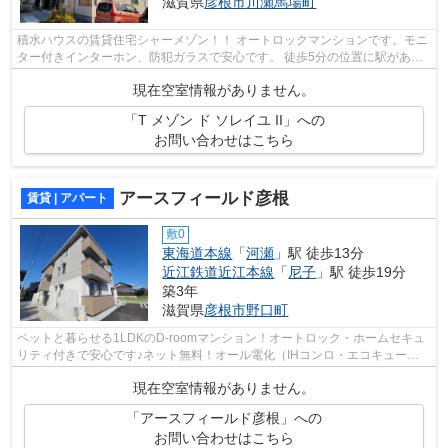
滋賀県
彦根市
川瀬馬場町
積水ハウスの賃貸住宅シャーメゾン！！ オートロックマンションです。モニ
ター付きインターホン、防犯ガラスで安心です。 徒歩5分の位置に駅がある
物件です。道が平坦だと買い物も快適...
現在空室情報がありません。
「T メゾン ド ソレイユ II」への
お問い合わせはこちら
アースフィールド彦根
賃貸 | アパート
敷0
東海道本線
「
河瀬
」駅 徒歩13分
近江鉄道近江本線
「
尼子
」駅 徒歩19分
築3年
滋賀県
彦根市
野口町
ペットと暮らせる1LDKのD-roomマンション！オートロック・ホームセキュ
リティ付きで安心です♪ネット無料！オール電化（IHコンロ・エコキュー
ト）・エアコンも2台ついて設備も充実した...
現在空室情報がありません。
「アースフィールド彦根」への
お問い合わせはこちら