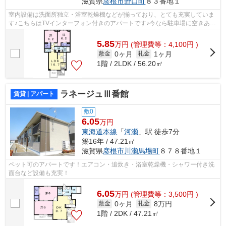
滋賀県
彦根市
野口町
８３番地１
室内設備は洗面所独立・浴室乾燥機などが揃っており、とても充実していま
す♪こちらはTVインターフォン付きのアパートです♪今なら駐車場に空きあ
り、お車をお持ちの方に♪56.2平米程の専...
5.85
万
円
(管理費等：4,100円 )
0ヶ月
1ヶ月
敷金
礼金
1階 / 2LDK / 56.20㎡
ラネージュⅢ番館
賃貸 | アパート
敷0
6.05
万円
東海道本線
「
河瀬
」駅 徒歩7分
築16年 / 47.21㎡
滋賀県
彦根市
川瀬馬場町
８７８番地１
ペット可のアパートです！エアコン・追炊き・浴室乾燥機・シャワー付き洗
面台など設備も充実！
6.05
万
円
(管理費等：3,500円 )
0ヶ月
8万円
敷金
礼金
1階 / 2DK / 47.21㎡