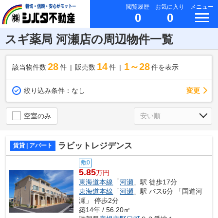
閲覧履歴
お気に入り
メニュー
0
0
スギ薬局 河瀬店の周辺物件一覧
28
14
1～28
該当物件数
件
販売数
件
件を表示
変更
絞り込み条件：
なし
空室のみ
ラビットレジデンス
賃貸 | アパート
敷0
5.85
万円
東海道本線
「
河瀬
」駅 徒歩17分
東海道本線
「
河瀬
」駅 バス6分 「国道河
瀬」 停歩2分
築14年 / 56.20㎡