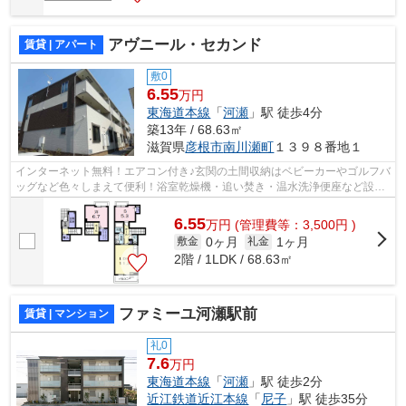
アヴニール・セカンド
賃貸 | アパート
敷0
6.55
万円
東海道本線
「
河瀬
」駅 徒歩4分
築13年 / 68.63㎡
滋賀県
彦根市
南川瀬町
１３９８番地１
インターネット無料！エアコン付き♪玄関の土間収納はベビーカーやゴルフバ
ッグなど色々しまえて便利！浴室乾燥機・追い焚き・温水洗浄便座など設備
も充実！
6.55
万
円
(管理費等：3,500円 )
0ヶ月
1ヶ月
敷金
礼金
2階 / 1LDK / 68.63㎡
ファミーユ河瀬駅前
賃貸 | マンション
礼0
7.6
万円
東海道本線
「
河瀬
」駅 徒歩2分
近江鉄道近江本線
「
尼子
」駅 徒歩35分