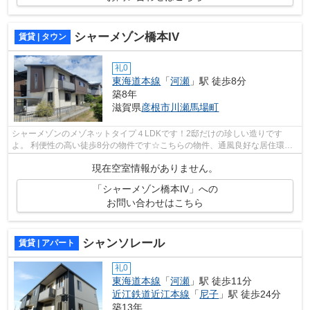
シャーメゾン橋本IV
賃貸 | タウン
礼0
東海道本線
「
河瀬
」駅 徒歩8分
築8年
滋賀県
彦根市
川瀬馬場町
シャーメゾンのメゾネットタイプ４LDKです！2邸だけの珍しい造りです
よ。 利便性の高い徒歩8分の物件です☆こちらの物件、通風良好な居住環境
でどなた様の健康にも良いおすすめの物件で...
現在空室情報がありません。
「シャーメゾン橋本IV」への
お問い合わせはこちら
シャンソレール
賃貸 | アパート
礼0
東海道本線
「
河瀬
」駅 徒歩11分
近江鉄道近江本線
「
尼子
」駅 徒歩24分
築13年