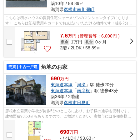
築10年 / 58.89㎡
滋賀県
彦根市
南川瀬町
こちらは積水ハウスの賃貸住宅シャーメゾンのマンションタイプになりま
す！ こちらは初期費用をカードでお支払いいただける物件です！徒歩2分に
駅がある物件です！ 高遮音床システム「...
7.6
万
円
(管理費等：6,000円 )
1万円
0ヶ月
敷金
礼金
2階 / 2LDK / 58.89㎡
角地のお家
売買 | 中古一戸建
690
万円
東海道本線
「
河瀬
」駅 徒歩20分
東海道本線
「
南彦根
」駅 徒歩43分
築36年 / 2階建
滋賀県
彦根市
日夏町
彦根市立若葉小学校が徒歩5分のところにあり、お子様の通学も便利です。
建物面積93.63㎡もありますので、ご検討ください。彦根市には多種多様な
一戸建てがございますので、マイホーム...
690
万
円
- / 4LDK / 93.63㎡