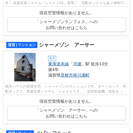
非！ 高遮音床システム「シャイド55」使用！ 宅配ボックスもあり便利で
す！
現在空室情報がありません。
「シャーメゾンランフォス」への
お問い合わせはこちら
シャーメゾン アーサー
賃貸 | マンション
礼0
東海道本線
「
河瀬
」駅 徒歩13分
築4年
滋賀県
彦根市
南川瀬町
積水ハウスの賃貸住宅、シャーメゾンのマンションです。オートロック、宅
配ボックス、高遮音床システム「シャイド５５」、浴室乾燥機、追炊き（セ
ミオート）等設備の充実した物件です...
現在空室情報がありません。
「シャーメゾン アーサー」への
お問い合わせはこちら