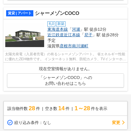
シャーメゾンCOCO
賃貸 | アパート
礼0
新築
東海道本線
「
河瀬
」駅 徒歩12分
近江鉄道近江本線
「
尼子
」駅 徒歩28分
予定
滋賀県
彦根市
南川瀬町
太陽光発電（入居者売電）の有るシャーメゾンアパート。 省エネルギー性能
に優れたZEH物件です。 インターネット無料、防犯カメラ、TVインターホ
ン、追炊き、浴室乾燥機、高遮音床シス...
現在空室情報がありません。
「シャーメゾンCOCO」への
お問い合わせはこちら
28
14
1～28
該当物件数
件
空き数
件
件を表示
変更
絞り込み条件：
なし