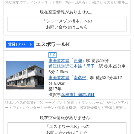
利な立地です。インターネット無料（Wi-Fi田尾応）。陽当たりの良い物件で
す。彦根市エリアにある賃貸情報のこ...
現在空室情報がありません。
「シャーメゾン橋本」への
お問い合わせはこちら
エスポワールK
賃貸 | アパート
礼0
東海道本線
「
河瀬
」駅 徒歩19分
近江鉄道近江本線
「
尼子
」駅 徒歩25分車
6分 2.6km
東海道本線
「
南彦根
」駅 徒歩32分車12
分 6.0km
築17年
滋賀県
彦根市
川瀬馬場町
積水ハウスの賃貸住宅シャーメゾン！ 物置（トランクルーム）が付いたアパ
ートです♪ カウンターキッチンや追炊き機能、浴室乾燥機など設備も充実板
お部屋ですよ。
現在空室情報がありません。
「エスポワールK」への
お問い合わせはこちら