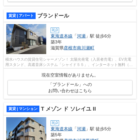
ブランドール
賃貸 | アパート
礼0
東海道本線
「
河瀬
」駅 徒歩6分
築3年
滋賀県
彦根市
南川瀬町
積水ハウスの賃貸住宅シャーメゾン！ 太陽光発電（入居者売電）、EV充電
用スタンド、高遮音床システム「シャイド５５」、インターネット無料（Wi-
Fi対応）、IHコンロ、追炊き機能、浴...
現在空室情報がありません。
「ブランドール」への
お問い合わせはこちら
T メゾン ド ソレイユ II
賃貸 | マンション
礼0
東海道本線
「
河瀬
」駅 徒歩5分
築5年