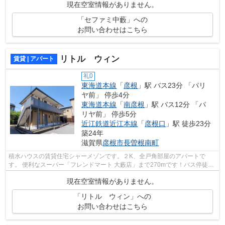
現在空室情報がありません。
「セファミ中藪」への
お問い合わせはこちら
リトル ウィン
賃貸 | アパート
礼0
東海道本線
「
彦根
」駅 バス23分 「パリ
ヤ前」 停歩4分
東海道本線
「
南彦根
」駅 バス12分 「パ
リヤ前」 停歩5分
近江鉄道近江本線
「
彦根口
」駅 徒歩23分
築24年
滋賀県
彦根市
長曽根南町
積水ハウスの賃貸住宅シャーメゾンです。２K、全戸角部屋のアパートで
す。 便利なスーパー「フレンドマート 大藪店」まで270mです！バス停徒歩
3分以内なのでお出かけやお買い物も楽ち...
現在空室情報がありません。
「リトル ウィン」への
お問い合わせはこちら