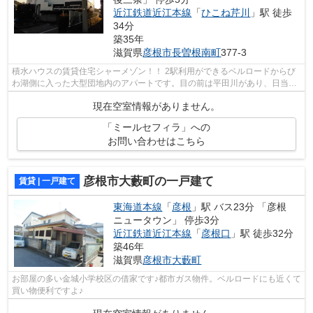
近江鉄道近江本線
「
ひこね芹川
」駅 徒歩
34分
築35年
滋賀県
彦根市
長曽根南町
377-3
積水ハウスの賃貸住宅シャーメゾン！！ 2駅利用ができるベルロードからび
わ湖側に入った大型団地内のアパートです。目の前は平田川があり、日当た
りの良い物件です。eo光メゾンタイプ...
現在空室情報がありません。
「ミールセフィラ」への
お問い合わせはこちら
彦根市大藪町の一戸建て
賃貸 | 一戸建て
東海道本線
「
彦根
」駅 バス23分 「彦根
ニュータウン」 停歩3分
近江鉄道近江本線
「
彦根口
」駅 徒歩32分
築46年
滋賀県
彦根市
大藪町
お部屋の多い金城小学校区の借家です♪都市ガス物件。ベルロードにも近くて
買い物便利ですよ♪