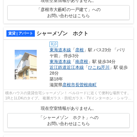
現在空室情報がありません。
「彦根市大藪町の一戸建て」への
お問い合わせはこちら
シャーメゾン ホクト
賃貸 | アパート
礼0
東海道本線
「
彦根
」駅 バス23分 「パリ
ヤ前」 停歩3分
東海道本線
「
南彦根
」駅 徒歩34分
近江鉄道近江本線
「
ひこね芹川
」駅 徒歩
28分
築18年
滋賀県
彦根市
長曽根南町
積水ハウスの賃貸住宅シャーメゾン！ ベルロードに近くて便利な場所です。
1Rと1LDKのタイプ。 複層ガラス・防犯ガラス・TVインターホン・シャワー
付き洗面台・温水洗浄便座・追い炊き...
現在空室情報がありません。
「シャーメゾン ホクト」への
お問い合わせはこちら