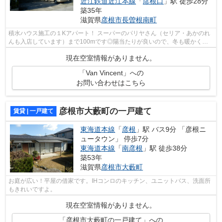
近江鉄道近江本線
「
彦根口
」駅 徒歩28分
築35年
滋賀県
彦根市
長曽根南町
積水ハウス施工の１Kアパート！ スーパーのパリヤさん（セリア・あかのれ
んも入店しています）まで100mです◎陽当たりが良いので、冬も暖かく快
適に過ごすことができます◎落ち着いた街...
現在空室情報がありません。
「Van Vincent」への
お問い合わせはこちら
彦根市大藪町の一戸建て
賃貸 | 一戸建て
東海道本線
「
彦根
」駅 バス9分 「彦根ニ
ュータウン」 停歩7分
東海道本線
「
南彦根
」駅 徒歩38分
築53年
滋賀県
彦根市
大藪町
お庭が広い！平屋の借家です。IHコンロのキッチン、ユニットバス、洗面所
もきれいですよ。
現在空室情報がありません。
「彦根市大藪町の一戸建て」への