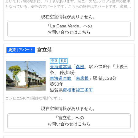
歩いて137mの場所に、パリヤがあります。高ニーズな1フロア2住戸の物件
となっている、好評のアパートです。こちらの物件はアパートです。彦根市
に詳しい当社では東海道本線彦根周辺の...
現在空室情報がありません。
「La Casa Verde」への
お問い合わせはこちら
宮立荘
賃貸 | アパート
敷0
礼0
東海道本線
「
彦根
」駅 バス8分 「上後三
条」 停歩3分
東海道本線
「
南彦根
」駅 徒歩28分
築50年
滋賀県
彦根市
後三条町
コンビニ540m♪閑静な場所ですよ。
現在空室情報がありません。
「宮立荘」への
お問い合わせはこちら