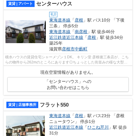
センターハウス
賃貸 | アパート
礼0
東海道本線
「
彦根
」駅 バス10分 「下後
三条」 停歩5分
東海道本線
「
南彦根
」駅 徒歩46分
近江鉄道近江本線
「
彦根
」駅 徒歩34分
築25年
滋賀県
彦根市
中藪町
積水ハウスの賃貸住宅シャーメゾン１DK。 キリン堂 彦根後三条店が、こち
らの物件から262mのところにあります◎ちょっとした街並みの様な大型タ
ウン内の物件になります◎落ち着いた街並...
現在空室情報がありません。
「センターハウス」への
お問い合わせはこちら
フラット550
賃貸 | 店舗事務所
東海道本線
「
彦根
」駅 バス23分 「彦根
ニュータウン」 停歩1分
近江鉄道近江本線
「
ひこね芹川
」駅 徒歩
31分