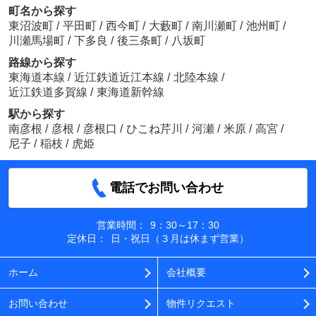
町名から探す
東沼波町
/
平田町
/
西今町
/
大藪町
/
南川瀬町
/
池州町
/
川瀬馬場町
/
下多良
/
後三条町
/
八坂町
路線から探す
東海道本線
/
近江鉄道近江本線
/
北陸本線
/
近江鉄道多賀線
/
東海道新幹線
駅から探す
南彦根
/
彦根
/
彦根口
/
ひこね芹川
/
河瀬
/
米原
/
高宮
/
尼子
/
稲枝
/
虎姫
電話でお問い合わせ
営業時間：
9：30～17：30
定休日：
日・祝日（３月は休まず営業）
ホーム
会社概要
お問い合わせ
物件リクエスト