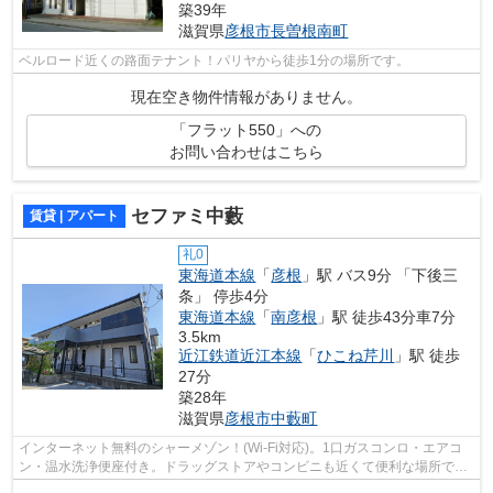
築39年
滋賀県
彦根市
長曽根南町
ベルロード近くの路面テナント！パリヤから徒歩1分の場所です。
現在空き物件情報がありません。
「フラット550」への
お問い合わせはこちら
セファミ中藪
賃貸 | アパート
礼0
東海道本線
「
彦根
」駅 バス9分 「下後三
条」 停歩4分
東海道本線
「
南彦根
」駅 徒歩43分車7分
3.5km
近江鉄道近江本線
「
ひこね芹川
」駅 徒歩
27分
築28年
滋賀県
彦根市
中藪町
インターネット無料のシャーメゾン！(Wi-Fi対応)。1口ガスコンロ・エアコ
ン・温水洗浄便座付き。ドラッグストアやコンビニも近くて便利な場所で
す。