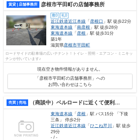
彦根市平田町の店舗事務所
賃貸 | 店舗事務所
敷0
礼0
近江鉄道近江本線
「
彦根口
」駅 徒歩22分
東海道本線
「
南彦根
」駅 徒歩28分
東海道本線
「
彦根
」駅 徒歩31分
築1年
滋賀県
彦根市
平田町
ロードサイドの駐車場の広いテナント！トイレ・照明・エアコン・ミニキッ
チンが付いています♪
現在空き物件情報がありません。
「彦根市平田町の店舗事務所」への
お問い合わせはこちら
（商談中）ベルロードに近くて便利な住宅用地
売買 | 売地
東海道本線
「
彦根
」駅 バス15分 「下後
三条」 停歩2分
近江鉄道近江本線
「
ひこね芹川
」駅 徒歩
29分
- / -