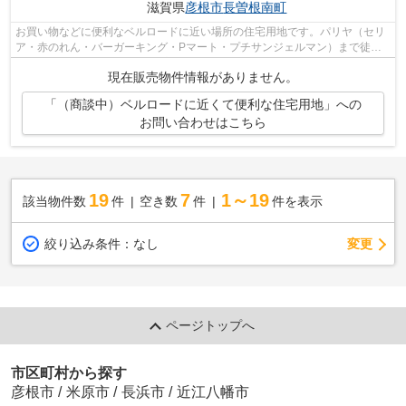
滋賀県
彦根市
長曽根南町
お買い物などに便利なベルロードに近い場所の住宅用地です。パリヤ（セリ
ア・赤のれん・バーガーキング・Pマート・プチサンジェルマン）まで徒歩2
分(113ｍ)！！徒歩圏内に飲食店なども...
現在販売物件情報がありません。
「（商談中）ベルロードに近くて便利な住宅用地」への
お問い合わせはこちら
19
7
1～19
該当物件数
件
空き数
件
件を表示
変更
絞り込み条件：
なし
ページトップへ
市区町村から探す
彦根市
/
米原市
/
長浜市
/
近江八幡市