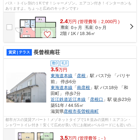
バス・トイレ別の１Kです！シャーメゾン。エアコン付き！インターホンも
ありますよ。ちょっと広めのキッチンです♪
2.4
万
円
(管理費等：2,000円 )
0ヶ月
0ヶ月
敷金
礼金
2階 / 1K / 18.36㎡
長曾根南荘
賃貸 | テラス
敷0
礼0
3.5
万円
東海道本線
「
彦根
」駅 バス7分 「パリヤ
前」 停歩6分
東海道本線
「
南彦根
」駅 バス18分 「和
田町」 停歩7分
近江鉄道近江本線
「
彦根口
」駅 徒歩23分
築51年 / 44.55㎡
滋賀県
彦根市
長曽根南町
都市ガスの賃貸アパート！メゾネットタイプで1Ｒ並みの賃料！エアコン・
シャワートイレ付き！安くて広めが良い方にお勧め♪ベルロードにも近いので
便利な場所です
3.5
万
円
(管理費等：- )