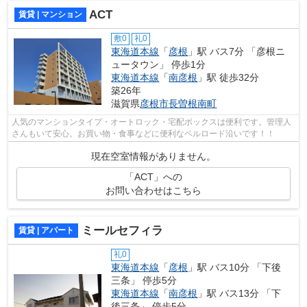
ACT
賃貸 | マンション
敷0
礼0
東海道本線
「
彦根
」駅 バス7分 「彦根ニ
ュータウン」 停歩1分
東海道本線
「
南彦根
」駅 徒歩32分
築26年
滋賀県
彦根市
長曽根南町
人気のマンションタイプ・オートロック・宅配ボックスは便利です。管理人
さんもいて安心。お買い物・食事などに便利なベルロード沿いです！！
現在空室情報がありません。
「ACT」への
お問い合わせはこちら
ミールセフィラ
賃貸 | アパート
礼0
東海道本線
「
彦根
」駅 バス10分 「下後
三条」 停歩5分
東海道本線
「
南彦根
」駅 バス13分 「下
後三条」 停歩5分