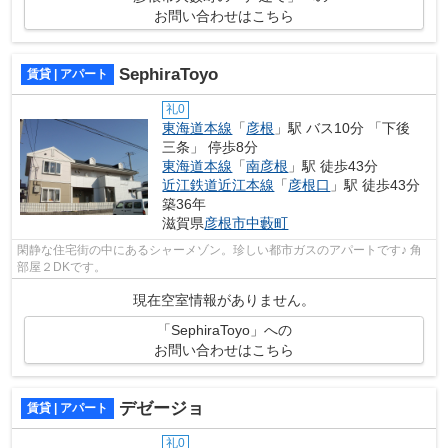
お問い合わせはこちら
SephiraToyo
賃貸 | アパート
礼0
東海道本線
「
彦根
」駅 バス10分 「下後
三条」 停歩8分
東海道本線
「
南彦根
」駅 徒歩43分
近江鉄道近江本線
「
彦根口
」駅 徒歩43分
築36年
滋賀県
彦根市
中藪町
閑静な住宅街の中にあるシャーメゾン。珍しい都市ガスのアパートです♪ 角
部屋２DKです。
現在空室情報がありません。
「SephiraToyo」への
お問い合わせはこちら
デゼージョ
賃貸 | アパート
礼0