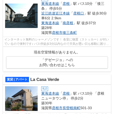
東海道本線
「
彦根
」駅 バス10分 「後三
条」 停歩5分
近江鉄道近江本線
「
彦根口
」駅 徒歩30分
車6分 2.9km
東海道本線
「
南彦根
」駅 徒歩37分
築28年
滋賀県
彦根市
後三条町
インターネット無料のシャーメゾンです！ 各室に物置（ストッカー）が付い
ているので便利です♪ バス停徒歩3分以内なので天気が悪い日も移動に困りま
せん！こちらの物件はアパートです...
現在空室情報がありません。
「デゼージョ」への
お問い合わせはこちら
La Casa Verde
賃貸 | アパート
礼0
東海道本線
「
彦根
」駅 バス10分 「彦根
ニュータウン停」 停歩2分
築30年
滋賀県
彦根市
長曽根南町
501-33