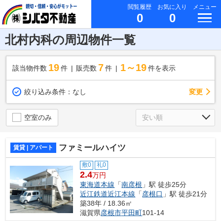
閲覧履歴
お気に入り
メニュー
0
0
北村内科の周辺物件一覧
19
7
1～19
該当物件数
件
販売数
件
件を表示
変更
絞り込み条件：
なし
空室のみ
ファミールハイツ
賃貸 | アパート
敷0
礼0
2.4
万円
東海道本線
「
南彦根
」駅 徒歩25分
近江鉄道近江本線
「
彦根口
」駅 徒歩21分
築38年 / 18.36㎡
滋賀県
彦根市
平田町
101-14