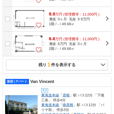
9.9
万
円
(管理費等：11,000円 )
0ヶ月
9.9万円
敷金
礼金
1階 / - / 49.68㎡
6.6
万
円
(管理費等：11,000円 )
6万円
0ヶ月
敷金
礼金
2階 / - / 49.68㎡
1
残り
件を表示する
Van Vincent
賃貸 | アパート
礼0
東海道本線
「
彦根
」駅 バス22分 「下後
三条」 停歩4分
東海道本線
「
南彦根
」駅 バス12分 「パ
リヤ前」 停歩3分