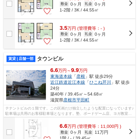
0ヶ月
0ヶ月
敷金
礼金
1-2階 / 3K / 44.55㎡
3.5
万
円
(管理費等：- )
0ヶ月
0ヶ月
敷金
礼金
1-2階 / 3K / 44.55㎡
タウンビル
賃貸 | 店舗一部
6.6
9.9
万円～
万円
東海道本線
「
彦根
」駅 徒歩29分
近江鉄道近江本線
「
ひこね芹川
」駅 徒歩
24分
築40年 / 39.45㎡～54.68㎡
滋賀県
彦根市
平田町
テナントビルの１階です。この区画だけ独立したような配置になっています♪
駐車場は共用のお客様駐車場となります。塾、ボードゲーム店、ヨガ教室や
美容室等が入居されている物件です。
6.6
万
円
(管理費等：11,000円 )
0ヶ月
11万円
敷金
礼金
1階 / - / 39.45㎡