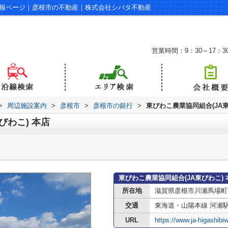
店情報ページ｜彦根市の不動産｜株式会社シバタ不動産
営業時間：9：30～17：3
>
周辺施設案内
>
彦根市
>
彦根市の銀行
>
東びわこ農業協同組合(JA東
びわこ) 本店
東びわこ農業協同組合(JA東びわこ)
所在地
滋賀県彦根市川瀬馬場町92
交通
東海道・山陽本線 河瀬
URL
https://www.ja-higashibiw