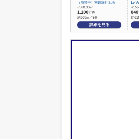
（商談中）南川瀬町土地
Le V
-/360.33㎡
-/15
1,100
840
万円
約668m／9分
約61
詳細を見る