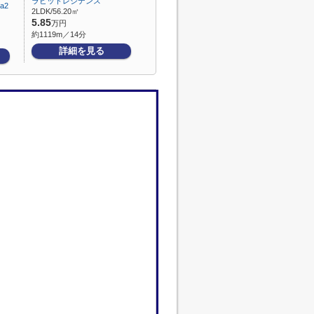
ラビットレジデンス
a2
2LDK/56.20㎡
5.85
万円
約1119m／14分
詳細を見る