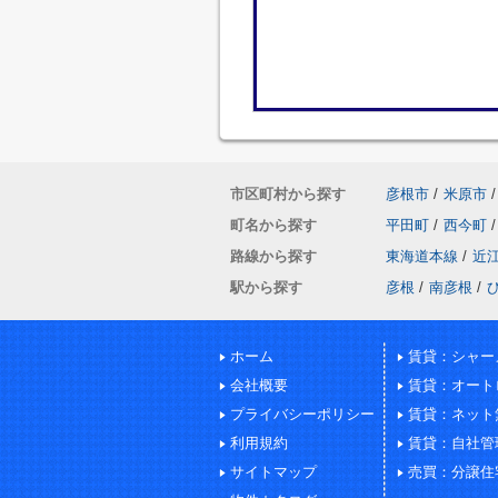
市区町村から探す
彦根市
/
米原市
/
町名から探す
平田町
/
西今町
/
路線から探す
東海道本線
/
近
駅から探す
彦根
/
南彦根
/
ホーム
賃貸：シャー
会社概要
賃貸：オート
プライバシーポリシー
賃貸：ネット
利用規約
賃貸：自社管
サイトマップ
売買：分譲住