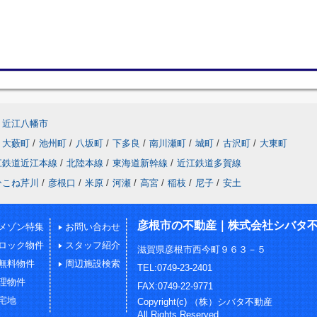
近江八幡市
大藪町
/
池州町
/
八坂町
/
下多良
/
南川瀬町
/
城町
/
古沢町
/
大東町
江鉄道近江本線
/
北陸本線
/
東海道新幹線
/
近江鉄道多賀線
ひこね芹川
/
彦根口
/
米原
/
河瀬
/
高宮
/
稲枝
/
尼子
/
安土
彦根市の不動産｜株式会社シバタ
メゾン特集
お問い合わせ
ロック物件
スタッフ紹介
滋賀県彦根市西今町９６３－５
無料物件
周辺施設検索
TEL:0749-23-2401
理物件
FAX:0749-22-9771
宅地
Copyright(c) （株）シバタ不動産
All Rights Reserved.