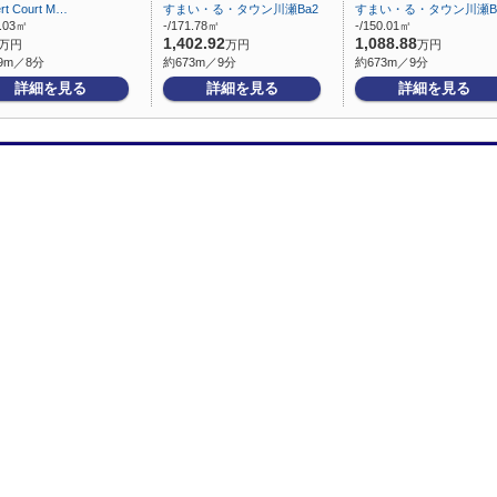
ert Court M…
すまい・る・タウン川瀬Ba2
すまい・る・タウン川瀬B
5.03㎡
-/171.78㎡
-/150.01㎡
1,402.92
1,088.88
万円
万円
万円
9m／8分
約673m／9分
約673m／9分
詳細を見る
詳細を見る
詳細を見る