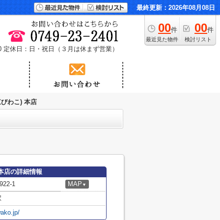
最終更新：2026年08月08日
00
00
件
件
最近見た物件
検討リスト
0
定休日：日・祝日（３月は休まず営業）
びわこ) 本店
 本店の詳細情報
2-1
MAP
▼
駅
ako.jp/