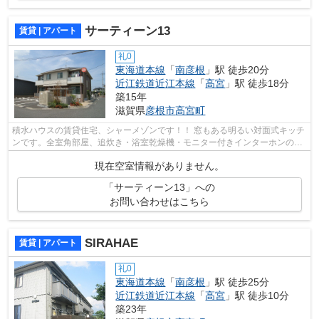
サーティーン13
賃貸 | アパート
礼0
東海道本線
「
南彦根
」駅 徒歩20分
近江鉄道近江本線
「
高宮
」駅 徒歩18分
築15年
滋賀県
彦根市
高宮町
積水ハウスの賃貸住宅、シャーメゾンです！！ 窓もある明るい対面式キッチ
ンです。全室角部屋、追炊き・浴室乾燥機・モニター付きインターホンのあ
るアパートです。eo光メゾンタイプ対...
現在空室情報がありません。
「サーティーン13」への
お問い合わせはこちら
SIRAHAE
賃貸 | アパート
礼0
東海道本線
「
南彦根
」駅 徒歩25分
近江鉄道近江本線
「
高宮
」駅 徒歩10分
築23年