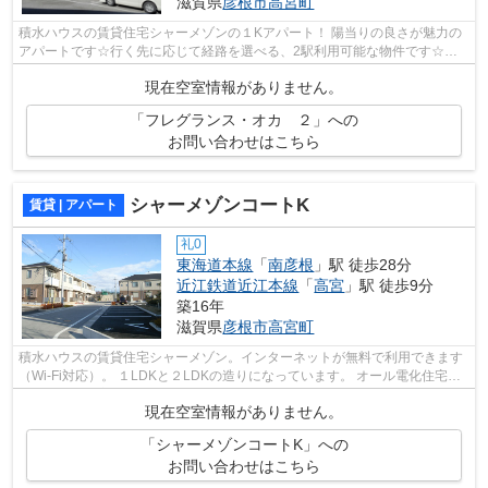
滋賀県
彦根市
高宮町
積水ハウスの賃貸住宅シャーメゾンの１Kアパート！ 陽当りの良さが魅力の
アパートです☆行く先に応じて経路を選べる、2駅利用可能な物件です☆こ
ちらの物件はインターネットをご利用いた...
現在空室情報がありません。
「フレグランス・オカ ２」への
お問い合わせはこちら
シャーメゾンコートK
賃貸 | アパート
礼0
東海道本線
「
南彦根
」駅 徒歩28分
近江鉄道近江本線
「
高宮
」駅 徒歩9分
築16年
滋賀県
彦根市
高宮町
積水ハウスの賃貸住宅シャーメゾン。インターネットが無料で利用できます
（Wi-Fi対応）。 １LDKと２LDKの造りになっています。 オール電化住宅。
IHコンロ・浴室乾燥機・モニター付きイ...
現在空室情報がありません。
「シャーメゾンコートK」への
お問い合わせはこちら