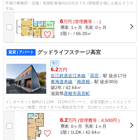
平屋の事務所・店舗！前面駐車場4台分付きです♪荷物置き場にも使えそうで
すね。
6
万
円
(管理費等：- )
1ヶ月
0ヶ月
敷金
礼金
1階 / - / 66.20㎡
グッドライフステージ高宮
賃貸 | アパート
敷0
6.2
万円
近江鉄道近江本線
「
高宮
」駅 徒歩17分
東海道本線
「
南彦根
」駅 徒歩30分
築2年 / 42.64㎡
滋賀県
彦根市
高宮町
インターネット無料の１LDK・2LDKのアパート。全室宅配ボックスとトラ
ンクルーム（物置）付き！オール電化住宅です。2口IHコンロのシステムキ
ッチン、追炊きや浴室乾燥機付き。サンル...
6.2
万
円
(管理費等：4,500円 )
0ヶ月
1ヶ月
敷金
礼金
1階 / 1LDK / 42.64㎡