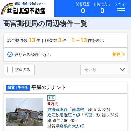
閲覧履歴
お気に入り
メニュー
0
0
高宮郵便局の周辺物件一覧
13
3
1～13
該当物件数
件
販売数
件
件を表示
変更
絞り込み条件：
なし
空室のみ
平屋のテナント
賃貸 | 事務所
礼0
6
万円
東海道本線
「
南彦根
」駅 徒歩23分
近江鉄道近江本線
「
高宮
」駅 徒歩24分
築56年 / 66.20㎡
滋賀県
彦根市
犬方町