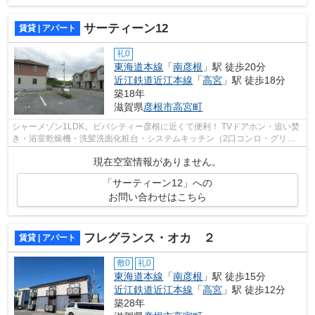
サーティーン12
賃貸 | アパート
礼0
東海道本線
「
南彦根
」駅 徒歩20分
近江鉄道近江本線
「
高宮
」駅 徒歩18分
築18年
滋賀県
彦根市
高宮町
シャーメゾン1LDK。ビバシティー彦根に近くて便利！ TVドアホン・追い焚
き・浴室乾燥機・洗髪洗面化粧台・システムキッチン（2口コンロ・グリル
付き）のアパート。初期費用をカードで...
現在空室情報がありません。
「サーティーン12」への
お問い合わせはこちら
フレグランス・オカ ２
賃貸 | アパート
敷0
礼0
東海道本線
「
南彦根
」駅 徒歩15分
近江鉄道近江本線
「
高宮
」駅 徒歩12分
築28年