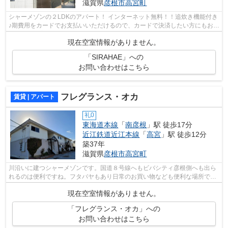
滋賀県
彦根市
高宮町
シャーメゾンの２LDKのアパート！ インターネット無料！！追炊き機能付き
♪期費用をカードでお支払いいただけるので、カードで決済したい方にもおす
すめです。彦根市の賃貸情報は私ども...
現在空室情報がありません。
「SIRAHAE」への
お問い合わせはこちら
フレグランス・オカ
賃貸 | アパート
礼0
東海道本線
「
南彦根
」駅 徒歩17分
近江鉄道近江本線
「
高宮
」駅 徒歩12分
築37年
滋賀県
彦根市
高宮町
川沿いに建つシャーメゾンです。国道８号線へもビバシティ彦根側へも出ら
れるのは便利ですね。フタバヤもあり日常のお買い物なども便利な場所で
す。
現在空室情報がありません。
「フレグランス・オカ」への
お問い合わせはこちら