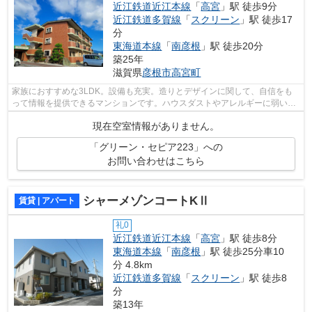
近江鉄道近江本線
「
高宮
」駅 徒歩9分
近江鉄道多賀線
「
スクリーン
」駅 徒歩17
分
東海道本線
「
南彦根
」駅 徒歩20分
築25年
滋賀県
彦根市
高宮町
家族におすすめな3LDK。設備も充実。造りとデザインに関して、自信をも
って情報を提供できるマンションです。ハウスダストやアレルギーに弱い方
にもおすすめなフローリング付きの物件...
現在空室情報がありません。
「グリーン・セピア223」への
お問い合わせはこちら
シャーメゾンコートKⅡ
賃貸 | アパート
礼0
近江鉄道近江本線
「
高宮
」駅 徒歩8分
東海道本線
「
南彦根
」駅 徒歩25分車10
分 4.8km
近江鉄道多賀線
「
スクリーン
」駅 徒歩8
分
築13年