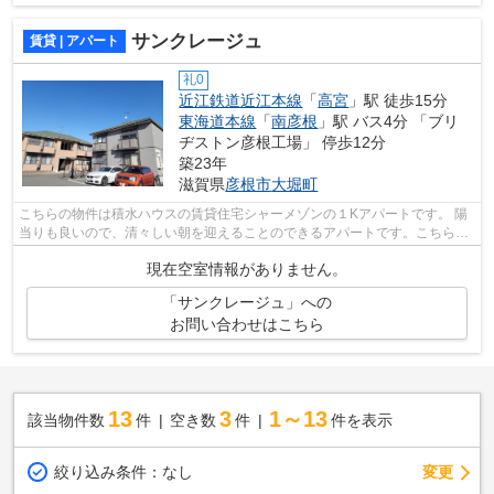
サンクレージュ
賃貸 | アパート
礼0
近江鉄道近江本線
「
高宮
」駅 徒歩15分
東海道本線
「
南彦根
」駅 バス4分 「ブリ
ヂストン彦根工場」 停歩12分
築23年
滋賀県
彦根市
大堀町
こちらの物件は積水ハウスの賃貸住宅シャーメゾンの１Kアパートです。 陽
当りも良いので、清々しい朝を迎えることのできるアパートです。こちらは
初期費用をカードでお支払いいただけ...
現在空室情報がありません。
「サンクレージュ」への
お問い合わせはこちら
13
3
1～13
該当物件数
件
空き数
件
件を表示
変更
絞り込み条件：
なし