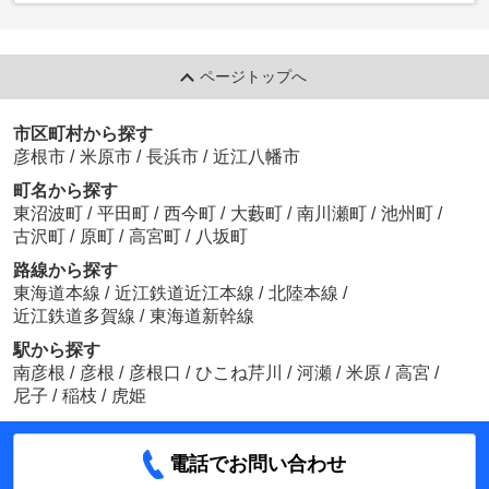
ページトップへ
市区町村から探す
彦根市
/
米原市
/
長浜市
/
近江八幡市
町名から探す
東沼波町
/
平田町
/
西今町
/
大藪町
/
南川瀬町
/
池州町
/
古沢町
/
原町
/
高宮町
/
八坂町
路線から探す
東海道本線
/
近江鉄道近江本線
/
北陸本線
/
近江鉄道多賀線
/
東海道新幹線
駅から探す
南彦根
/
彦根
/
彦根口
/
ひこね芹川
/
河瀬
/
米原
/
高宮
/
尼子
/
稲枝
/
虎姫
電話でお問い合わせ