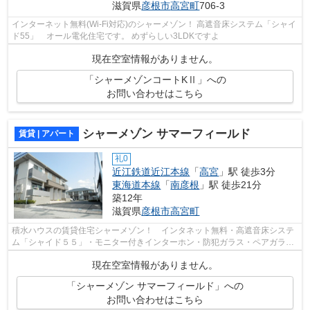
滋賀県
彦根市
高宮町
706-3
インターネット無料(Wi-Fi対応)のシャーメゾン！ 高遮音床システム「シャイ
ド55」 オール電化住宅です。 めずらしい3LDKですよ
現在空室情報がありません。
「シャーメゾンコートKⅡ」への
お問い合わせはこちら
シャーメゾン サマーフィールド
賃貸 | アパート
礼0
近江鉄道近江本線
「
高宮
」駅 徒歩3分
東海道本線
「
南彦根
」駅 徒歩21分
築12年
滋賀県
彦根市
高宮町
積水ハウスの賃貸住宅シャーメゾン！ インタネット無料・高遮音床システ
ム「シャイド５５」・モニター付きインターホン・防犯ガラス・ペアガラ
ス・追炊き機能・浴室乾燥機etc アパー...
現在空室情報がありません。
「シャーメゾン サマーフィールド」への
お問い合わせはこちら