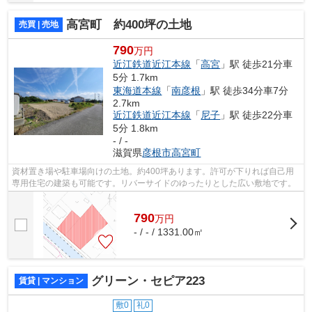
高宮町 約400坪の土地
売買 | 売地
790
万円
近江鉄道近江本線
「
高宮
」駅 徒歩21分車
5分 1.7km
東海道本線
「
南彦根
」駅 徒歩34分車7分
2.7km
近江鉄道近江本線
「
尼子
」駅 徒歩22分車
5分 1.8km
- / -
滋賀県
彦根市
高宮町
資材置き場や駐車場向けの土地。約400坪あります。許可が下りれば自己用
専用住宅の建築も可能です。リバーサイドのゆったりとした広い敷地です。
790
万
円
- / - / 1331.00㎡
グリーン・セピア223
賃貸 | マンション
敷0
礼0