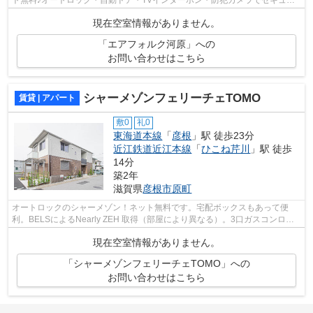
ティ対策しています。宅配ボックスもあ...
現在空室情報がありません。
「エアフォルク河原」への
お問い合わせはこちら
シャーメゾンフェリーチェTOMO
賃貸 | アパート
敷0
礼0
東海道本線
「
彦根
」駅 徒歩23分
近江鉄道近江本線
「
ひこね芹川
」駅 徒歩
14分
築2年
滋賀県
彦根市
原町
オートロックのシャーメゾン！ネット無料です。宅配ボックスもあって便
利。BELSによるNearly ZEH 取得（部屋により異なる）。3口ガスコンロの
システムキッチンや追炊き、浴室乾燥機、...
現在空室情報がありません。
「シャーメゾンフェリーチェTOMO」への
お問い合わせはこちら