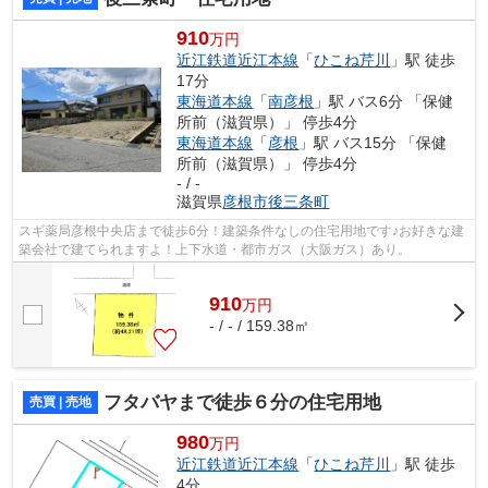
910
万円
近江鉄道近江本線
「
ひこね芹川
」駅 徒歩
17分
東海道本線
「
南彦根
」駅 バス6分 「保健
所前（滋賀県）」 停歩4分
東海道本線
「
彦根
」駅 バス15分 「保健
所前（滋賀県）」 停歩4分
- / -
滋賀県
彦根市
後三条町
スギ薬局彦根中央店まで徒歩6分！建築条件なしの住宅用地です♪お好きな建
築会社で建てられますよ！上下水道・都市ガス（大阪ガス）あり。
910
万
円
- / - / 159.38㎡
フタバヤまで徒歩６分の住宅用地
売買 | 売地
980
万円
近江鉄道近江本線
「
ひこね芹川
」駅 徒歩
4分