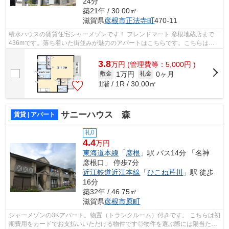
24分
築21年 / 30.00㎡
滋賀県
彦根市
正法寺町
470-11
積水ハウスの賃貸住宅シャーメゾンです！ フレンドマート 彦根地蔵店まで
436mです。落ち着いた街並みが魅力のアパートはこちらです。こちらは大
型タウン内の物件です。彦根市内の物件...
3.8
万
円
(管理費等：5,000円 )
1万円
0ヶ月
敷金
礼金
1階 / 1R / 30.00㎡
サニーハウス 森
賃貸 | アパート
礼0
4.4
万円
東海道本線
「
彦根
」駅 バス14分 「名神
彦根口」 停歩7分
近江鉄道近江本線
「
ひこね芹川
」駅 徒歩
16分
築32年 / 46.75㎡
滋賀県
彦根市
原町
シャーメゾンの3Kアパート。物置（トランクルーム）付きです。 こちらは初
期費用をカードでお支払いいただける物件です◎物件を選ぶ際には陽当たり