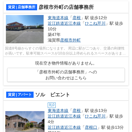
彦根市外町の店舗事務所
賃貸 | 店舗事務所
東海道本線
「
彦根
」駅 徒歩12分
近江鉄道近江本線
「
ひこね芹川
」駅 徒歩
10分
築47年
滋賀県
彦根市
外町
国道8号線からすぐの場所になります。 周辺に駅が二つあり、交通の利便性
が高いです。駐車可能スペースが10台分以上停められるスペースがありま
す。ロードサイド店舗は高い集客率を誇...
現在空き物件情報がありません。
「彦根市外町の店舗事務所」への
お問い合わせはこちら
ソル ビエント
賃貸 | アパート
礼0
東海道本線
「
彦根
」駅 徒歩13分
近江鉄道近江本線
「
ひこね芹川
」駅 徒歩
4分
近江鉄道近江本線
「
彦根口
」駅 徒歩13分