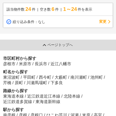
24
6
1～24
該当物件数
件
空き数
件
件を表示
変更
絞り込み条件：
なし
ページトップへ
市区町村から探す
彦根市
/
米原市
/
長浜市
/
近江八幡市
町名から探す
東沼波町
/
平田町
/
西今町
/
大藪町
/
南川瀬町
/
池州町
/
芹橋
/
原町
/
川瀬馬場町
/
下多良
路線から探す
東海道本線
/
近江鉄道近江本線
/
北陸本線
/
近江鉄道多賀線
/
東海道新幹線
駅から探す
南彦根
/
彦根
/
彦根口
/
ひこね芹川
/
河瀬
/
米原
/
高宮
/