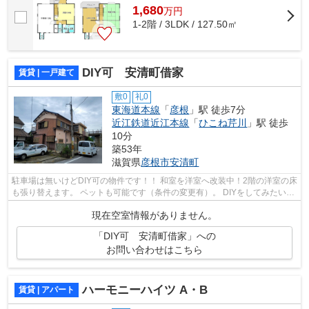
1,680
万
円
1-2階 / 3LDK / 127.50㎡
DIY可 安清町借家
賃貸 | 一戸建て
敷0
礼0
東海道本線
「
彦根
」駅 徒歩7分
近江鉄道近江本線
「
ひこね芹川
」駅 徒歩
10分
築53年
滋賀県
彦根市
安清町
駐車場は無いけどDIY可の物件です！！ 和室を洋室へ改装中！2階の洋室の床
も張り替えます。 ペットも可能です（条件の変更有）。 DIYをしてみたい
方！お気軽にお問い合わせください！
現在空室情報がありません。
「DIY可 安清町借家」への
お問い合わせはこちら
ハーモニーハイツ A・B
賃貸 | アパート