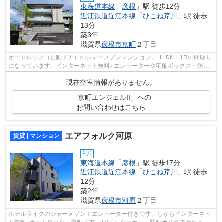
東海道本線
「
彦根
」駅 徒歩12分
近江鉄道近江本線
「
ひこね芹川
」駅 徒歩
13分
築3年
滋賀県
彦根市
京町
２丁目
オートロック（自動ドア）のシャーメゾンマンション。 1LDK・1Rの間取り
になっています。インターネット無料♪ エレベーターや宅配ボックス・防犯
カメラ、エアコン・浴室乾燥機・追炊き...
現在空室情報がありません。
「京町エンジェルII」への
お問い合わせはこちら
エアフォルク河原
賃貸 | マンション
礼0
東海道本線
「
彦根
」駅 徒歩17分
近江鉄道近江本線
「
ひこね芹川
」駅 徒歩
12分
築2年
滋賀県
彦根市
河原
２丁目
ホテルライクのシャーメゾン！エレベーター付きです。しかもインターネッ
ト無料♪オートロック・自動ドア・TVインターホン・防犯カメラでセキュリ