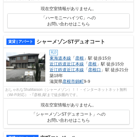
は照明要らずで経済的です。彦根市に詳...
現在空室情報がありません。
「ハーモニーハイツC」への
お問い合わせはこちら
シャーメゾンSTデュオコート
賃貸 | アパート
礼0
東海道本線
「
彦根
」駅 徒歩15分
近江鉄道近江本線
「
彦根
」駅 徒歩15分
近江鉄道近江本線
「
彦根口
」駅 徒歩21分
築18年
滋賀県
彦根市
錦町
9-9
おしゃれなShaMaison（シャーメゾン）！！・インターネットネット無料
（Wi-Fi対応）・｢彦根｣駅まで徒歩圏内です。
現在空室情報がありません。
「シャーメゾンSTデュオコート」への
お問い合わせはこちら