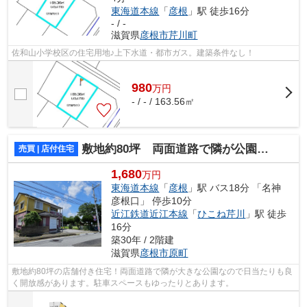
東海道本線
「
彦根
」駅 徒歩16分
- / -
滋賀県
彦根市
芹川町
佐和山小学校区の住宅用地♪上下水道・都市ガス。建築条件なし！
980
万
円
- / - / 163.56㎡
敷地約80坪 両面道路で隣が公園の店舗付き住宅
売買 | 店付住宅
1,680
万円
東海道本線
「
彦根
」駅 バス18分 「名神
彦根口」 停歩10分
近江鉄道近江本線
「
ひこね芹川
」駅 徒歩
16分
築30年 / 2階建
滋賀県
彦根市
原町
敷地約80坪の店舗付き住宅！両面道路で隣が大きな公園なので日当たりも良
く開放感があります。駐車スペースもゆったりとあります。