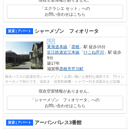
「エクラシエ セット」への
お問い合わせはこちら
シャーメゾン フィオリータ
賃貸 | アパート
礼0
東海道本線
「
彦根
」駅 徒歩15分
近江鉄道近江本線
「
ひこね芹川
」駅 徒歩
9分
築17年
滋賀県
彦根市
芹川町
積水ハウスの賃貸住宅シャーメゾン！お買い物にも便利な場所です。TVイン
ターホンで安心です。追炊き・浴室乾燥機・シャワー付き洗面台など設備も
充実したアパートです。
現在空室情報がありません。
「シャーメゾン フィオリータ」への
お問い合わせはこちら
アーバンパレス3番館
賃貸 | アパート