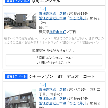
京町エンジェル
賃貸 | マンション
礼0
東海道本線
「
彦根
」駅 徒歩13分
近江鉄道近江本線
「
ひこね芹川
」駅 徒歩
12分
築8年
滋賀県
彦根市
京町
２丁目
積水ハウスの賃貸住宅シャーメゾン！ 駅までのアクセスが良い、徒歩13分の
ところに位置する物件です！オートロック・宅配ボックス！普段からパソコ
ンを使う方にオススメ物件、ネット回...
現在空室情報がありません。
「京町エンジェル」への
お問い合わせはこちら
シャーメゾン ST デュオ コート
賃貸 | アパート
礼0
東海道本線
「
彦根
」駅 バス3分 「京町二
丁目」 停歩4分
東海道本線
「
彦根
」駅 徒歩14分
近江鉄道近江本線
「
ひこね芹川
」駅 徒歩
8分