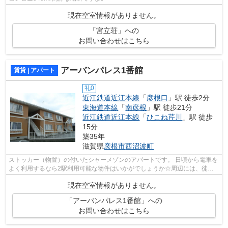
現在空室情報がありません。
「宮立荘」への
お問い合わせはこちら
アーバンパレス1番館
賃貸 | アパート
礼0
近江鉄道近江本線
「
彦根口
」駅 徒歩2分
東海道本線
「
南彦根
」駅 徒歩21分
近江鉄道近江本線
「
ひこね芹川
」駅 徒歩
15分
築35年
滋賀県
彦根市
西沼波町
ストッカー（物置）の付いたシャーメゾンのアパートです。 日頃から電車を
よく利用するなら2駅利用可能な物件はいかがでしょうか☆周辺には、徒歩2
分で利用できる駅があります☆こちらの...
現在空室情報がありません。
「アーバンパレス1番館」への
お問い合わせはこちら