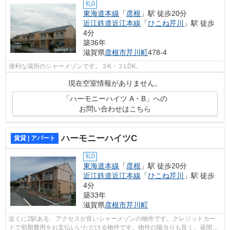
礼0
東海道本線
「
彦根
」駅 徒歩20分
近江鉄道近江本線
「
ひこね芹川
」駅 徒歩
4分
築36年
滋賀県
彦根市
芹川町
478-4
便利な場所のシャーメゾンです。３K・２LDK。
現在空室情報がありません。
「ハーモニーハイツ A・B」への
お問い合わせはこちら
ハーモニーハイツC
賃貸 | アパート
礼0
東海道本線
「
彦根
」駅 徒歩20分
近江鉄道近江本線
「
ひこね芹川
」駅 徒歩
4分
築33年
滋賀県
彦根市
芹川町
近くに2駅ある、アクセスが良いシャーメゾンの物件です。クレジットカー
ドで初期費用をお支払いいただける物件です。物件の陽当りも良く、昼間に