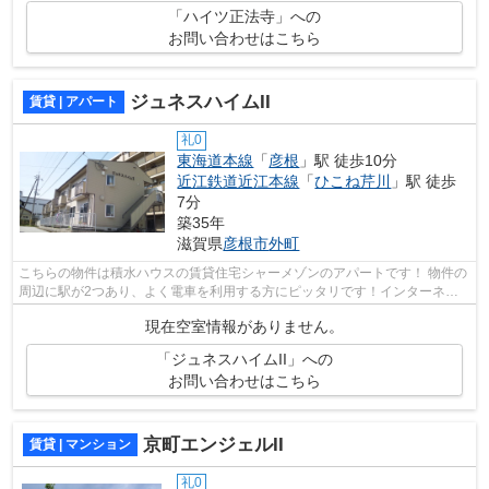
「ハイツ正法寺」への
お問い合わせはこちら
ジュネスハイムII
賃貸 | アパート
礼0
東海道本線
「
彦根
」駅 徒歩10分
近江鉄道近江本線
「
ひこね芹川
」駅 徒歩
7分
築35年
滋賀県
彦根市
外町
こちらの物件は積水ハウスの賃貸住宅シャーメゾンのアパートです！ 物件の
周辺に駅が2つあり、よく電車を利用する方にピッタリです！インターネッ
ト回線がある物件です（eo光メゾンタ...
現在空室情報がありません。
「ジュネスハイムII」への
お問い合わせはこちら
京町エンジェルII
賃貸 | マンション
礼0