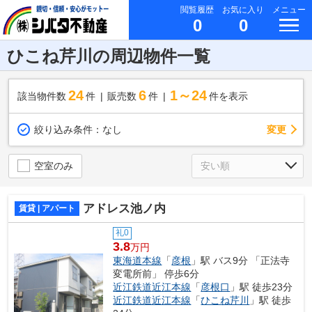
閲覧履歴
お気に入り
メニュー
0
0
ひこね芹川の周辺物件一覧
24
6
1～24
該当物件数
件
販売数
件
件を表示
変更
絞り込み条件：
なし
空室のみ
アドレス池ノ内
賃貸 | アパート
礼0
3.8
万円
東海道本線
「
彦根
」駅 バス9分 「正法寺
変電所前」 停歩6分
近江鉄道近江本線
「
彦根口
」駅 徒歩23分
近江鉄道近江本線
「
ひこね芹川
」駅 徒歩