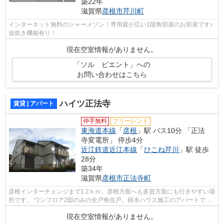
築22年
滋賀県
彦根市
芹川町
インターネット無料のシャーメゾン！専用庭が広い1階角部屋のお部屋です♪
追炊き機能有り！
現在空室情報がありません。
「ソル ビエント」への
お問い合わせはこちら
ハイツ正法寺
賃貸 | アパート
仲手無料
フリーレント
東海道本線
「
彦根
」駅 バス10分 「正法
寺変電所」 停歩4分
近江鉄道近江本線
「
ひこね芹川
」駅 徒歩
28分
築34年
滋賀県
彦根市
正法寺町
彦根インターチェンジまで1.2ｋｍ。彦根方面へも多賀方面にも行きやすい場
所です。 ワンフロア2邸のみの全戸角住戸。積水ハウス施工のアパートで
す。 コンパクトにまとまったアパート...
現在空室情報がありません。