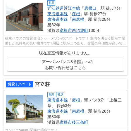
礼0
近江鉄道近江本線
「
彦根口
」駅 徒歩7分
東海道本線
「
彦根
」駅 徒歩27分
東海道本線
「
南彦根
」駅 徒歩25分
築32年
滋賀県
彦根市
西沼波町
130-4
積水ハウスの賃貸住宅シャーメゾンのアパートです！ 室内を明るく照らす陽
射しが気持ちの良い物件です♪周辺に駅が二つあり、交通の利便性が高いです
♪インターネットをご利用いただけま...
現在空室情報がありません。
「アーバンパレス3番館」への
お問い合わせはこちら
宮立荘
賃貸 | アパート
敷0
礼0
東海道本線
「
彦根
」駅 バス8分 「上後三
条」 停歩3分
東海道本線
「
南彦根
」駅 徒歩28分
築50年
滋賀県
彦根市
後三条町
コンビニ540m♪閑静な場所ですよ。