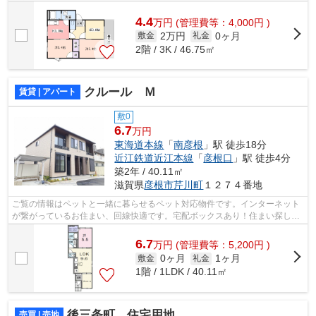
の良い物件を探したいですね◎今回はそ...
4.4
万
円
(管理費等：4,000円 )
2万円
0ヶ月
敷金
礼金
2階 / 3K / 46.75㎡
クルール Ｍ
賃貸 | アパート
敷0
6.7
万円
東海道本線
「
南彦根
」駅 徒歩18分
近江鉄道近江本線
「
彦根口
」駅 徒歩4分
築2年 / 40.11㎡
滋賀県
彦根市
芹川町
１２７４番地
ご覧の情報はペットと一緒に暮らせるペット対応物件です。インターネット
が繋がっているお住まい、回線快適です。宅配ボックスあり！住まい探しを
するなら、ぜひ当社にお任せを！お客...
6.7
万
円
(管理費等：5,200円 )
0ヶ月
1ヶ月
敷金
礼金
1階 / 1LDK / 40.11㎡
後三条町 住宅用地
売買 | 売地