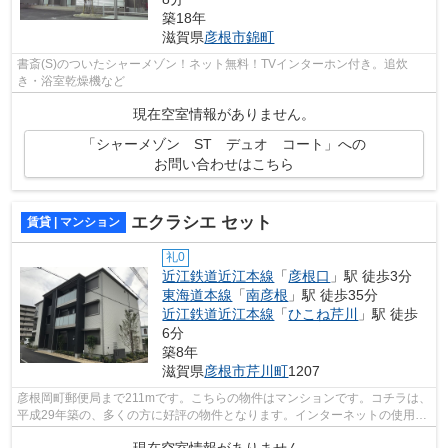
築18年
滋賀県
彦根市
錦町
書斎(S)のついたシャーメゾン！ネット無料！TVインターホン付き。追炊
き・浴室乾燥機など
現在空室情報がありません。
「シャーメゾン ST デュオ コート」への
お問い合わせはこちら
エクラシエ セット
賃貸 | マンション
礼0
近江鉄道近江本線
「
彦根口
」駅 徒歩3分
東海道本線
「
南彦根
」駅 徒歩35分
近江鉄道近江本線
「
ひこね芹川
」駅 徒歩
6分
築8年
滋賀県
彦根市
芹川町
1207
彦根岡町郵便局まで211mです。こちらの物件はマンションです。コチラは、
平成29年築の、多くの方に好評の物件となります。インターネットの使用が
可能な物件です。できるだけ早めに不...
現在空室情報がありません。