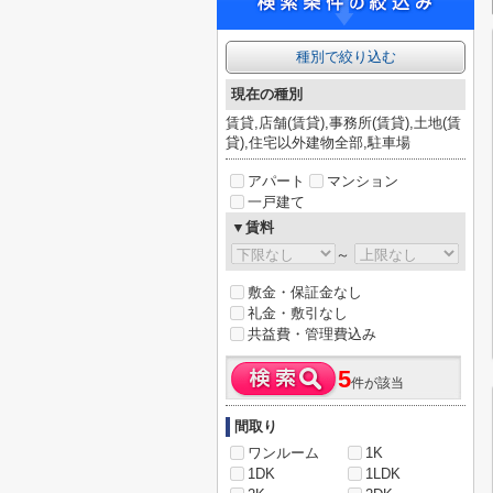
種別で絞り込む
現在の種別
賃貸,店舗(賃貸),事務所(賃貸),土地(賃
貸),住宅以外建物全部,駐車場
アパート
マンション
一戸建て
▼賃料
～
敷金・保証金なし
礼金・敷引なし
共益費・管理費込み
5
件が該当
間取り
ワンルーム
1K
1DK
1LDK