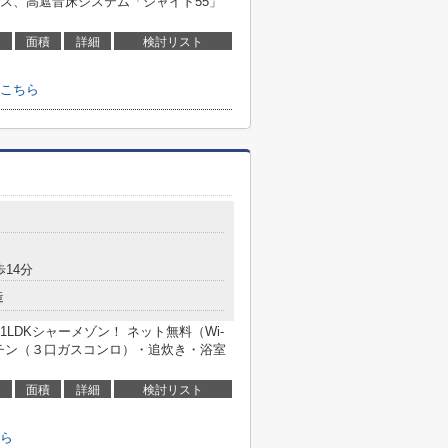
ス、高遮音床システム「シャイド55」
面積
詳細
検討リスト
こちら
歩14分
造
LDKシャーメゾン！ ネット無料（Wi-
ッチン（３口ガスコンロ）・追炊き・浴室
面積
詳細
検討リスト
ら