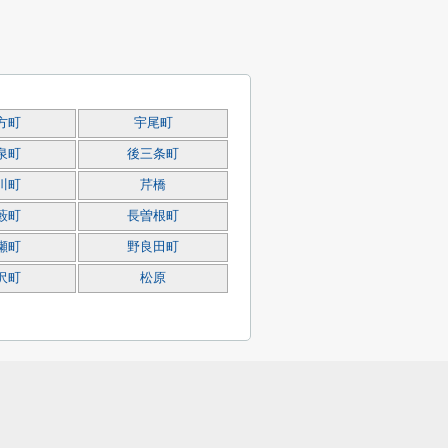
方町
宇尾町
泉町
後三条町
川町
芹橋
藪町
長曽根町
瀬町
野良田町
沢町
松原