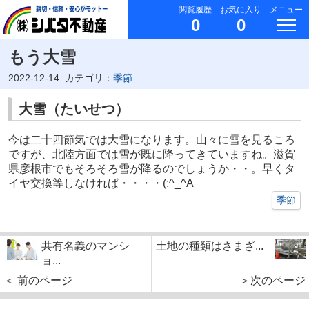
閲覧履歴
お気に入り
メニュー
0
0
もう大雪
2022-12-14
カテゴリ：
季節
大雪（たいせつ）
今は二十四節気では大雪になります。山々に雪を見るころ
ですが、北陸方面では雪が既に降ってきていますね。滋賀
県彦根市でもそろそろ雪が降るのでしょうか・・。早くタ
イヤ交換等しなければ・・・・(;^_^A
季節
共有名義のマンシ
土地の種類はさまざ...
ョ...
＜ 前のページ
＞次のページ