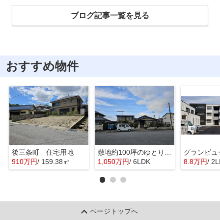
ブログ記事一覧を見る
おすすめ物件
後三条町 住宅用地
敷地約100坪のゆとりのお家
グランビュ
910万円
/ 159.38㎡
1,050万円
/ 6LDK
8.8万円
/ 2
ページトップへ