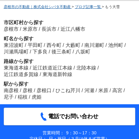
彦根市の不動産｜株式会社シバタ不動産
>
ブログ記事一覧
>
もう大雪
市区町村から探す
彦根市
/
米原市
/
長浜市
/
近江八幡市
町名から探す
東沼波町
/
平田町
/
西今町
/
大藪町
/
南川瀬町
/
池州町
/
川瀬馬場町
/
下多良
/
後三条町
/
八坂町
路線から探す
東海道本線
/
近江鉄道近江本線
/
北陸本線
/
近江鉄道多賀線
/
東海道新幹線
駅から探す
南彦根
/
彦根
/
彦根口
/
ひこね芹川
/
河瀬
/
米原
/
高宮
/
尼子
/
稲枝
/
虎姫
電話でお問い合わせ
営業時間：
9：30～17：30
定休日：
日・祝日（３月は休まず営業）