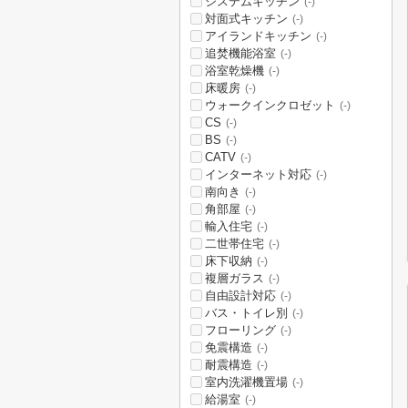
システムキッチン
(-)
対面式キッチン
(-)
アイランドキッチン
(-)
追焚機能浴室
(-)
浴室乾燥機
(-)
床暖房
(-)
ウォークインクロゼット
(-)
CS
(-)
BS
(-)
CATV
(-)
インターネット対応
(-)
南向き
(-)
角部屋
(-)
輸入住宅
(-)
二世帯住宅
(-)
床下収納
(-)
複層ガラス
(-)
自由設計対応
(-)
バス・トイレ別
(-)
フローリング
(-)
免震構造
(-)
耐震構造
(-)
室内洗濯機置場
(-)
給湯室
(-)