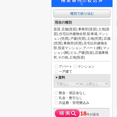
種別で絞り込む
現在の種別
賃貸,店舗(賃貸),事務所(賃貸),土地(賃
貸),住宅以外建物全部,駐車場,マンシ
ョン(売買),戸建(売買),土地(売買),店舗
(売買),事務所(売買),住宅以外建物全
部,投資マンション,アパート(棟),マン
ション(棟),ビル,戸建(投資),店舗事務
所,その他,土地(投資)
アパート
マンション
一戸建て
▼賃料
～
敷金・保証金なし
礼金・敷引なし
共益費・管理費込み
18
件が該当