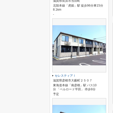
滋賀県長浜市当目町
北陸本線「虎姫」駅 徒歩96分車15分
8.1km
-
セレスティアⅠ
滋賀県彦根市大藪町２５０７
東海道本線「南彦根」駅 バス10
分 「ベルロード平田」 停歩9分
予定