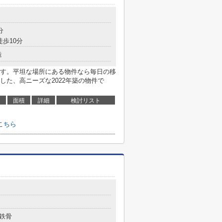
分
徒歩10分
造
す。平坦な場所にある物件なら毎日の移
した、高ニーズな2022年築の物件で
面積
詳細
検討リスト
こちら
鉄骨