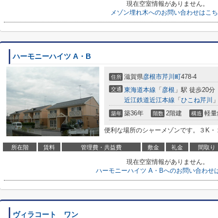
現在空室情報がありません。
メゾン埋れ木へのお問い合わせはこち
ハーモニーハイツ A・B
滋賀県
彦根市
芹川町
478-4
住所
交通
東海道本線
「
彦根
」駅 徒歩20分
近江鉄道近江本線
「
ひこね芹川
」
築36年
2階建
軽量
築年
階数
構造
便利な場所のシャーメゾンです。３K・２
所在階
賃料
管理費・共益費
敷金
礼金
間取り
現在空室情報がありません。
ハーモニーハイツ A・Bへのお問い合わせ
ヴィラコート ワン