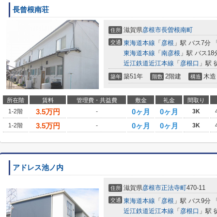
長曾根南荘
滋賀県
彦根市
長曽根南町
住所
交通
東海道本線
「
彦根
」駅 バス7分 
東海道本線
「
南彦根
」駅 バス18
近江鉄道近江本線
「
彦根口
」駅 
築51年
2階建
木造
築年
階数
構造
所在階
賃料
管理費・共益費
敷金
礼金
間取り
3.5
万円
0ヶ月
0ヶ月
1-2階
-
3K
3.5
万円
0ヶ月
0ヶ月
1-2階
-
3K
アドレス池ノ内
滋賀県
彦根市
正法寺町
470-11
住所
交通
東海道本線
「
彦根
」駅 バス9分
近江鉄道近江本線
「
彦根口
」駅 