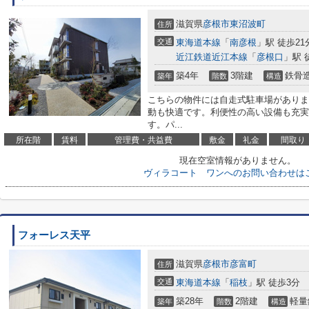
滋賀県
彦根市
東沼波町
住所
交通
東海道本線
「
南彦根
」駅 徒歩21
近江鉄道近江本線
「
彦根口
」駅 
築4年
3階建
鉄骨
築年
階数
構造
こちらの物件には自走式駐車場がありま
動も快適です。利便性の高い設備も充実
す。パ...
所在階
賃料
管理費・共益費
敷金
礼金
間取り
現在空室情報がありません。
ヴィラコート ワンへのお問い合わせは
フォーレス天平
滋賀県
彦根市
彦富町
住所
交通
東海道本線
「
稲枝
」駅 徒歩3分
築28年
2階建
軽量
築年
階数
構造