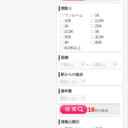
間取り
ワンルーム
1K
1DK
1LDK
2K
2DK
2LDK
3K
3DK
3LDK
4K
4DK
4LDK以上
面積
～
駅からの徒歩
築年数
18
件が該当
情報公開日