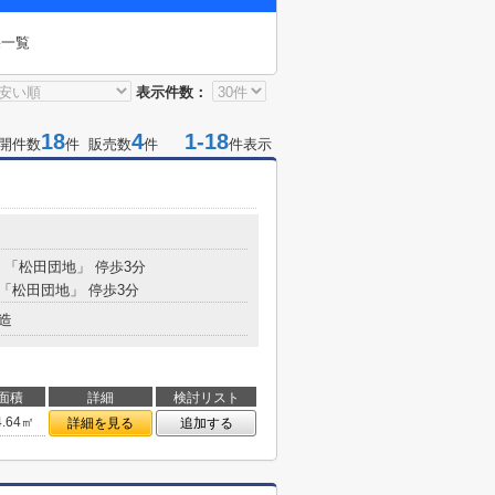
果一覧
表示件数：
18
4
1-18
開件数
件 販売数
件
件表示
分 「松田団地」 停歩3分
 「松田団地」 停歩3分
造
面積
詳細
検討リスト
4.64㎡
詳細を見る
追加する