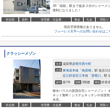
JR「稲枝」駅まで徒歩３分のシャーメ
便利になりました！
所在階
賃料
管理費・共益費
敷金
礼金
間取り
現在空室情報がありません。
フォーレス天平へのお問い合わせはこ
クラッシーメゾン
滋賀県
彦根市
西今町
住所
交通
東海道本線
「
南彦根
」駅 徒歩11
近江鉄道近江本線
「
彦根口
」駅 
築7年
3階建
鉄骨
築年
階数
構造
積水ハウスの賃貸住宅シャーメゾン！ 
ネット無料！システムキッチンや浴室乾
水洗...
所在階
賃料
管理費・共益費
敷金
礼金
間取り