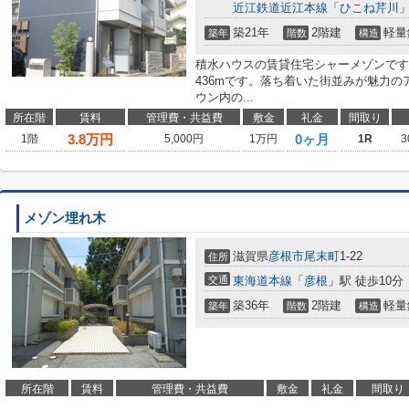
近江鉄道近江本線
「
ひこね芹川
」
築21年
2階建
軽量
築年
階数
構造
積水ハウスの賃貸住宅シャーメゾンです
436mです。落ち着いた街並みが魅力
ウン内の...
所在階
賃料
管理費・共益費
敷金
礼金
間取り
3.8
万円
0ヶ月
1階
5,000円
1万円
1R
3
メゾン埋れ木
滋賀県
彦根市
尾末町
1-22
住所
交通
東海道本線
「
彦根
」駅 徒歩10分
築36年
2階建
軽量
築年
階数
構造
所在階
賃料
管理費・共益費
敷金
礼金
間取り