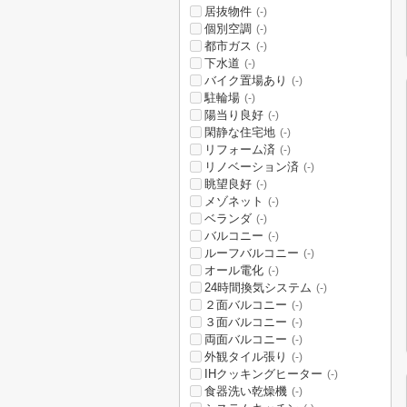
居抜物件
(-)
個別空調
(-)
都市ガス
(-)
下水道
(-)
バイク置場あり
(-)
駐輪場
(-)
陽当り良好
(-)
閑静な住宅地
(-)
リフォーム済
(-)
リノベーション済
(-)
眺望良好
(-)
メゾネット
(-)
ベランダ
(-)
バルコニー
(-)
ルーフバルコニー
(-)
オール電化
(-)
24時間換気システム
(-)
２面バルコニー
(-)
３面バルコニー
(-)
両面バルコニー
(-)
外観タイル張り
(-)
IHクッキングヒーター
(-)
食器洗い乾燥機
(-)