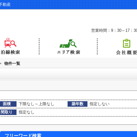
不動産
営業時間：9：30～17：3
>
物件一覧
面積
下限なし～上限なし
築年数
指定しない
間取り
指定なし
フリーワード検索