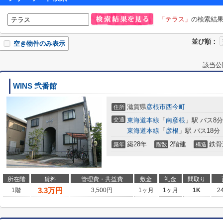
「テラス」
の検索結
並び順：
空き物件のみ表示
該当公
WINS 弐番館
滋賀県
彦根市
西今町
住所
交通
東海道本線
「
南彦根
」駅 バス8
東海道本線
「
彦根
」駅 バス18分
築28年
2階建
鉄骨
築年
階数
構造
所在階
賃料
管理費・共益費
敷金
礼金
間取り
3.3
万円
1階
3,500円
1ヶ月
1ヶ月
1K
2