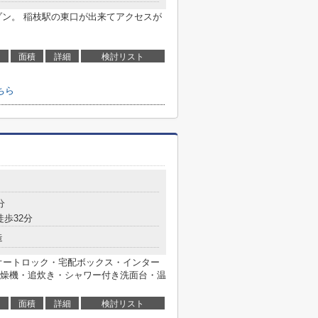
ゾン。 稲枝駅の東口が出来てアクセスが
面積
詳細
検討リスト
ちら
分
徒歩32分
造
オートロック・宅配ボックス・インター
燥機・追炊き・シャワー付き洗面台・温
面積
詳細
検討リスト