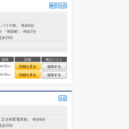
「パリヤ前」 停歩6分
分 「和田町」 停歩7分
徒歩23分
面積
詳細
検討リスト
44.55㎡
詳細を見る
追加する
44.55㎡
詳細を見る
追加する
 「正法寺変電所前」 停歩6分
徒歩23分