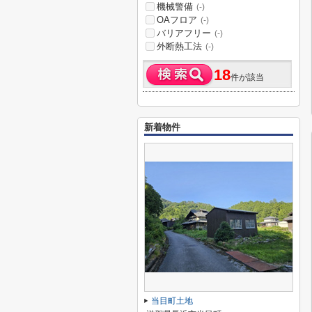
機械警備
(-)
OAフロア
(-)
バリアフリー
(-)
外断熱工法
(-)
18
件が該当
新着物件
当目町土地