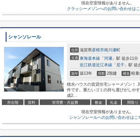
現在空室情報がありません。
クラッシーメゾンへのお問い合わせはこ
シャンソレール
滋賀県
彦根市
南川瀬町
住所
交通
東海道本線
「
河瀬
」駅 徒歩11分
近江鉄道近江本線
「
尼子
」駅 徒
築13年
2階建
軽量
築年
階数
構造
積水ハウスの賃貸住宅シャーメゾン！ J
件です。重たいゴミの持ち運びがしやす
成2...
所在階
賃料
管理費・共益費
敷金
礼金
間取り
現在空室情報がありません。
シャンソレールへのお問い合わせはこ