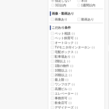
指定しない
本日
3日以内
1週間以内
画像・動画あり
画像あり
動画あり
こだわり条件
ペット相談
(-)
ペット飼育可
(-)
オートロック
(-)
TVモニタ付インターホン
(-)
宅配ボックス
(-)
駐車場あり
(-)
2階以上
(-)
1階の物件
(-)
10階以上
(-)
20階以上
(-)
最上階
(-)
ワンフロア
(-)
高層ビル
(-)
エレベーター
(-)
事務所可
(-)
飲食店可
(-)
デザイナーズ
(-)