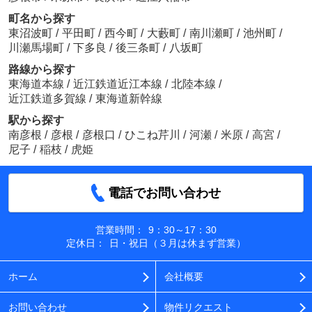
町名から探す
東沼波町
/
平田町
/
西今町
/
大藪町
/
南川瀬町
/
池州町
/
川瀬馬場町
/
下多良
/
後三条町
/
八坂町
路線から探す
東海道本線
/
近江鉄道近江本線
/
北陸本線
/
近江鉄道多賀線
/
東海道新幹線
駅から探す
南彦根
/
彦根
/
彦根口
/
ひこね芹川
/
河瀬
/
米原
/
高宮
/
尼子
/
稲枝
/
虎姫
電話でお問い合わせ
営業時間：
9：30～17：30
定休日：
日・祝日（３月は休まず営業）
ホーム
会社概要
お問い合わせ
物件リクエスト