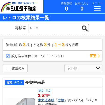
閲覧履歴
お気に入り
メニュー
0
0
レトロの検索結果一覧
再検索
3
3
1～3
該当物件数
棟
空き数
件
棟を表示
変更
絞り込み条件：
キーワード：レトロ
空室のみ
長曾根南荘
賃貸 | テラス
敷0
礼0
3.5
万円
東海道本線
「
彦根
」駅 バス7分 「パリヤ
前」 停歩6分