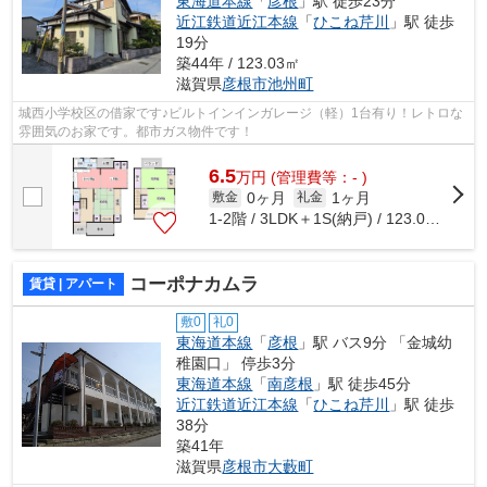
東海道本線
「
彦根
」駅 徒歩23分
近江鉄道近江本線
「
ひこね芹川
」駅 徒歩
19分
築44年 / 123.03㎡
滋賀県
彦根市
池州町
城西小学校区の借家です♪ビルトインインガレージ（軽）1台有り！レトロな
雰囲気のお家です。都市ガス物件です！
6.5
万
円
(管理費等：- )
0ヶ月
1ヶ月
敷金
礼金
1-2階 / 3LDK＋1S(納戸) / 123.03㎡
コーポナカムラ
賃貸 | アパート
敷0
礼0
東海道本線
「
彦根
」駅 バス9分 「金城幼
稚園口」 停歩3分
東海道本線
「
南彦根
」駅 徒歩45分
近江鉄道近江本線
「
ひこね芹川
」駅 徒歩
38分
築41年
滋賀県
彦根市
大藪町