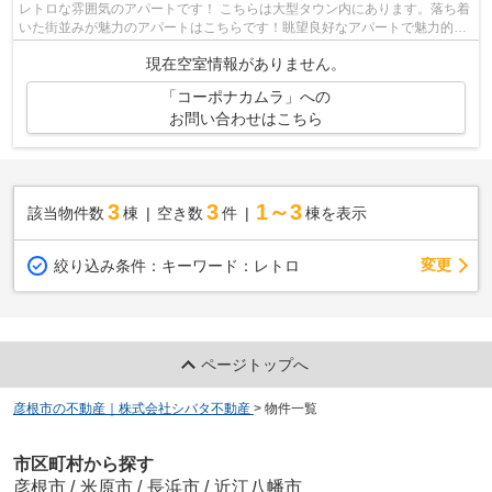
レトロな雰囲気のアパートです！ こちらは大型タウン内にあります。落ち着
いた街並みが魅力のアパートはこちらです！眺望良好なアパートで魅力的で
す！通風システムが整った換気がしや...
現在空室情報がありません。
「コーポナカムラ」への
お問い合わせはこちら
3
3
1～3
該当物件数
棟
空き数
件
棟を表示
変更
絞り込み条件：
キーワード：レトロ
ページトップへ
彦根市の不動産｜株式会社シバタ不動産
>
物件一覧
市区町村から探す
彦根市
/
米原市
/
長浜市
/
近江八幡市