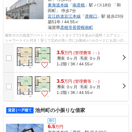
東海道本線
「
南彦根
」駅 バス18分 「和
田町」 停歩7分
近江鉄道近江本線
「
彦根口
」駅 徒歩23分
築51年 / 44.55㎡
滋賀県
彦根市
長曽根南町
都市ガスの賃貸アパート！メゾネットタイプで1Ｒ並みの賃料！エアコン・
シャワートイレ付き！安くて広めが良い方にお勧め♪ベルロードにも近いので
便利な場所です
3.5
万
円
(管理費等：- )
0ヶ月
0ヶ月
敷金
礼金
1-2階 / 3K / 44.55㎡
3.5
万
円
(管理費等：- )
0ヶ月
0ヶ月
敷金
礼金
1-2階 / 3K / 44.55㎡
池州町の小振りな借家
賃貸 | 一戸建て
敷0
6.5
万円