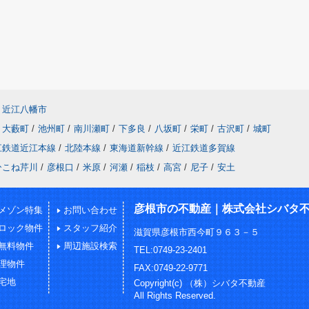
近江八幡市
大藪町
/
池州町
/
南川瀬町
/
下多良
/
八坂町
/
栄町
/
古沢町
/
城町
江鉄道近江本線
/
北陸本線
/
東海道新幹線
/
近江鉄道多賀線
ひこね芹川
/
彦根口
/
米原
/
河瀬
/
稲枝
/
高宮
/
尼子
/
安土
彦根市の不動産｜株式会社シバタ
メゾン特集
お問い合わせ
ロック物件
スタッフ紹介
滋賀県彦根市西今町９６３－５
無料物件
周辺施設検索
TEL:0749-23-2401
理物件
FAX:0749-22-9771
宅地
Copyright(c) （株）シバタ不動産
All Rights Reserved.