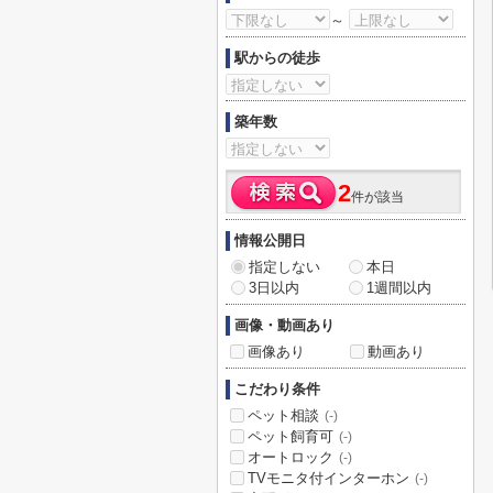
～
駅からの徒歩
築年数
2
件が該当
情報公開日
指定しない
本日
3日以内
1週間以内
画像・動画あり
画像あり
動画あり
こだわり条件
ペット相談
(-)
ペット飼育可
(-)
オートロック
(-)
TVモニタ付インターホン
(-)