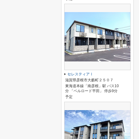
セレスティアⅠ
滋賀県彦根市大藪町２５０７
東海道本線「南彦根」駅 バス10
分 「ベルロード平田」 停歩9分
予定