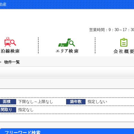
動産
営業時間：9：30～17：3
>
物件一覧
面積
下限なし～上限なし
築年数
指定しない
間取り
指定なし
フリーワード検索