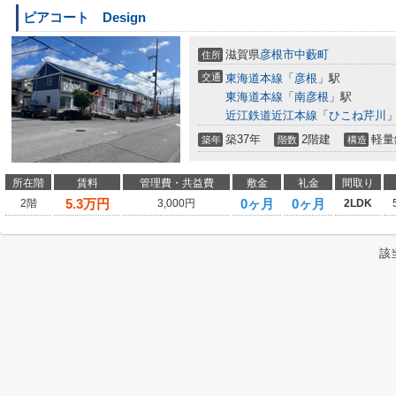
ピアコート Design
滋賀県
彦根市
中藪町
住所
交通
東海道本線
「
彦根
」駅
東海道本線
「
南彦根
」駅
近江鉄道近江本線
「
ひこね芹川
築37年
2階建
軽量
築年
階数
構造
所在階
賃料
管理費・共益費
敷金
礼金
間取り
5.3
万円
0ヶ月
0ヶ月
2階
3,000円
2LDK
該