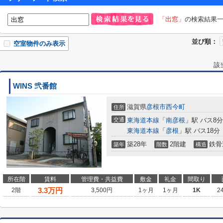
「出窓」
の検索結果
並び順：
空室物件のみ表示
該
WINS 弐番館
滋賀県
彦根市
西今町
住所
交通
東海道本線
「
南彦根
」駅 バス8
東海道本線
「
彦根
」駅 バス18分
築28年
2階建
鉄骨
築年
階数
構造
所在階
賃料
管理費・共益費
敷金
礼金
間取り
3.3
万円
2階
3,500円
1ヶ月
1ヶ月
1K
2