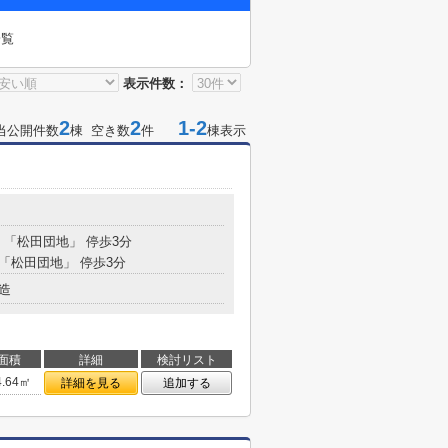
一覧
表示件数：
2
2
1-2
当公開件数
棟 空き数
件
棟表示
分 「松田団地」 停歩3分
 「松田団地」 停歩3分
造
面積
詳細
検討リスト
4.64㎡
詳細を見る
追加する