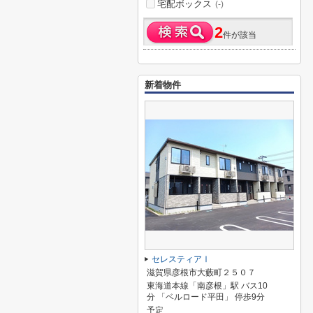
宅配ボックス
(-)
2
件が該当
新着物件
セレスティアⅠ
滋賀県彦根市大藪町２５０７
東海道本線「南彦根」駅 バス10
分 「ベルロード平田」 停歩9分
予定