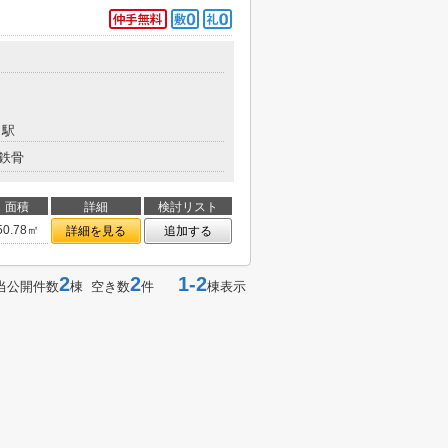
」駅
鉄骨
面積
詳細
検討リスト
50.78㎡
詳細を見る
追加する
2
2
1-2
当公開件数
棟 空き数
件
棟表示