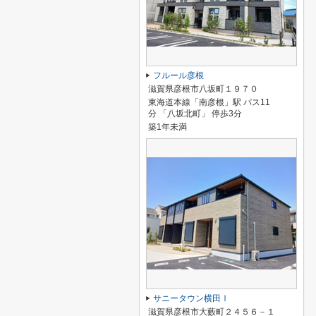
フルール彦根
滋賀県彦根市八坂町１９７０
東海道本線「南彦根」駅 バス11
分 「八坂北町」 停歩3分
築1年未満
サニータウン横田Ⅰ
滋賀県彦根市大藪町２４５６－１