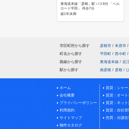
東海道本線「彦根」駅 バス8分 「ベル
ロード平田」 停歩7分
築1年未満
市区町村から探す
彦根市
/
米原市
/
町名から探す
平田町
/
西今町
/
路線から探す
東海道本線
/
近
駅から探す
南彦根
/
彦根
/
ホーム
賃貸：シャー
会社概要
賃貸：オート
プライバシーポリシー
賃貸：ネット
利用規約
賃貸：自社管
サイトマップ
売買：分譲住
物件カタログ