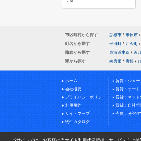
予定
市区町村から探す
彦根市
/
米原市
/
町名から探す
平田町
/
西今町
/
路線から探す
東海道本線
/
近
駅から探す
南彦根
/
彦根
/
ホーム
賃貸：シャー
会社概要
賃貸：オート
プライバシーポリシー
賃貸：ネット
利用規約
賃貸：自社管
サイトマップ
売買：分譲住
物件カタログ
当サイトでは、お客様の当サイト利用状況把握、サービス向上検討