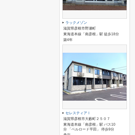
ラックメゾン
滋賀県彦根市野瀬町
東海道本線「南彦根」駅 徒歩18分
築4年
セレスティアⅠ
滋賀県彦根市大藪町２５０７
東海道本線「南彦根」駅 バス10
分 「ベルロード平田」 停歩9分