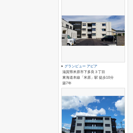
グランビュー アピア
滋賀県米原市下多良３丁目
東海道本線「米原」駅 徒歩10分
築7年