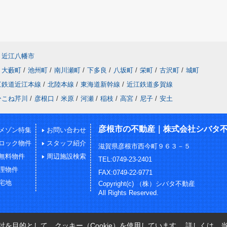
近江八幡市
大藪町
/
池州町
/
南川瀬町
/
下多良
/
八坂町
/
栄町
/
古沢町
/
城町
江鉄道近江本線
/
北陸本線
/
東海道新幹線
/
近江鉄道多賀線
ひこね芹川
/
彦根口
/
米原
/
河瀬
/
稲枝
/
高宮
/
尼子
/
安土
彦根市の不動産｜株式会社シバタ
メゾン特集
お問い合わせ
ロック物件
スタッフ紹介
滋賀県彦根市西今町９６３－５
無料物件
周辺施設検索
TEL:0749-23-2401
理物件
FAX:0749-22-9771
宅地
Copyright(c) （株）シバタ不動産
All Rights Reserved.
を目的として、クッキー（Cookie）を使用しています。
詳しくは、