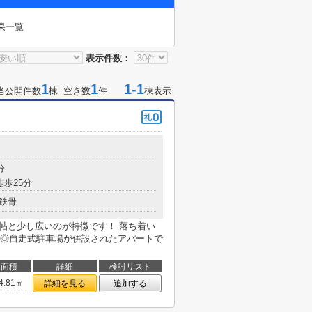
果一覧
表示件数：
1
1
1-1
当公開件数
棟 空き数
件
棟表示
分
徒歩25分
鉄骨
７帖と少し広いのが特徴です！ 落ち着い
◎自走式駐車場が併設されたアパートで
面積
詳細
検討リスト
4.81㎡
詳細を見る
追加する