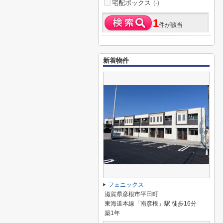
宅配ボックス
(-)
1
件が該当
新着物件
フェニックス
滋賀県彦根市平田町
東海道本線「南彦根」駅 徒歩16分
築1年