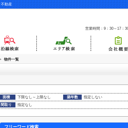
タ不動産
営業時間：9：30～17：3
>
物件一覧
面積
下限なし～上限なし
築年数
指定しない
間取り
指定なし
フリーワード検索