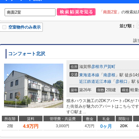
「南面2室」
の検索結
並び順：
空室物件のみ表示
該
コンフォート北沢
滋賀県
彦根市
戸賀町
住所
交通
東海道本線
「
南彦根
」駅 徒歩14
近江鉄道近江本線
「
彦根口
」駅 
築26年
2階建
軽量
築年
階数
構造
積水ハウス施工の2DKアパート♪DKが
た街並みが魅力のアパートはこちらです
す◎駅ま...
所在階
賃料
管理費・共益費
敷金
礼金
間取り
4.9
万円
0ヶ月
2階
3,000円
4万円
2DK
4