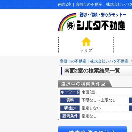
南面2室｜彦根市の不動産｜株式会社シバ
彦根市の不動産｜株式会社シバタ不動産
南面2室の検索結果一覧
キーワード
南面2室
賃料
下限なし～上限なし
駅徒歩
指定しない
設備条件
指定なし