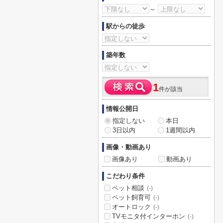
～
駅からの徒歩
築年数
1
件が該当
情報公開日
指定しない
本日
3日以内
1週間以内
画像・動画あり
画像あり
動画あり
こだわり条件
ペット相談
(-)
ペット飼育可
(-)
オートロック
(-)
TVモニタ付インターホン
(-)