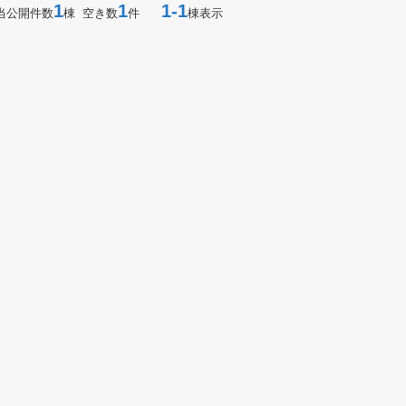
1
1
1-1
当公開件数
棟 空き数
件
棟表示