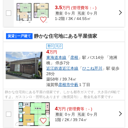
3.5
万
円
(管理費等：- )
0ヶ月
0ヶ月
敷金
礼金
1-2階 / 3K / 44.55㎡
静かな住宅地にある平屋借家
賃貸 | 一戸建て
敷0
礼0
4
万円
東海道本線
「
彦根
」駅 バス14分 「池洲
橋」 停歩7分
近江鉄道近江本線
「
ひこね芹川
」駅 徒歩
28分
築58年 / 39.74㎡
滋賀県
彦根市
中藪
１丁目
静かな住宅街にある平屋の借家です。しかも都市ガスです。大き目の6帖で
すよ。ガスコンロ・照明もあります（無償貸与）。敷金礼金不要です♪
4
万
円
(管理費等：- )
0ヶ月
0ヶ月
敷金
礼金
1階 / 2K / 39.74㎡