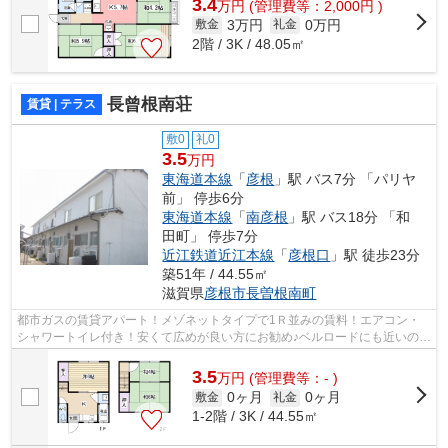
3.4
万
円
(管理費等：2,000円 )
3万円
0万円
敷金
礼金
2階 / 3K / 48.05㎡
長曾根南荘
賃貸 | テラス
敷0
礼0
3.5
万円
東海道本線
「
彦根
」駅 バス7分 「パリヤ
前」 停歩6分
東海道本線
「
南彦根
」駅 バス18分 「和
田町」 停歩7分
近江鉄道近江本線
「
彦根口
」駅 徒歩23分
築51年 / 44.55㎡
滋賀県
彦根市
長曽根南町
都市ガスの賃貸アパート！メゾネットタイプで1Ｒ並みの賃料！エアコン・
シャワートイレ付き！安くて広めが良い方にお勧め♪ベルロードにも近いので
便利な場所です
3.5
万
円
(管理費等：- )
0ヶ月
0ヶ月
敷金
礼金
1-2階 / 3K / 44.55㎡