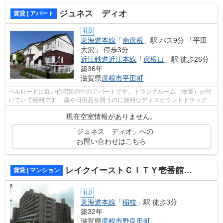
ジュネス ディオ
賃貸 | アパート
礼0
東海道本線
「
南彦根
」駅 バス9分 「平田
大沢」 停歩3分
近江鉄道近江本線
「
彦根口
」駅 徒歩26分
築36年
滋賀県
彦根市
平田町
ベルロードに近い住宅街の中のアパートです。トランクルーム（物置）が付
いていて便利です。 薬や日用品を買うのに便利なディスカウントドラッグ コ
スモス ベルロード店まで、314mです...
現在空室情報がありません。
「ジュネス ディオ」への
お問い合わせはこちら
レイクイーストＣＩＴＹ壱番館グレーシィー稲枝
賃貸 | マンション
礼0
東海道本線
「
稲枝
」駅 徒歩3分
築32年
滋賀県
彦根市
野良田町