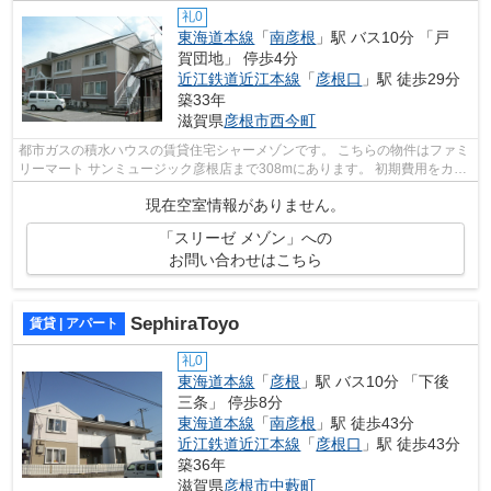
礼0
東海道本線
「
南彦根
」駅 バス10分 「戸
賀団地」 停歩4分
近江鉄道近江本線
「
彦根口
」駅 徒歩29分
築33年
滋賀県
彦根市
西今町
都市ガスの積水ハウスの賃貸住宅シャーメゾンです。 こちらの物件はファミ
リーマート サンミュージック彦根店まで308mにあります。 初期費用をカー
ドでお支払いいただけるので、カード...
現在空室情報がありません。
「スリーゼ メゾン」への
お問い合わせはこちら
SephiraToyo
賃貸 | アパート
礼0
東海道本線
「
彦根
」駅 バス10分 「下後
三条」 停歩8分
東海道本線
「
南彦根
」駅 徒歩43分
近江鉄道近江本線
「
彦根口
」駅 徒歩43分
築36年
滋賀県
彦根市
中藪町