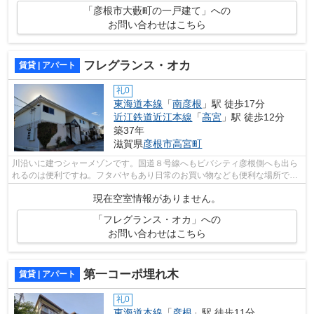
「彦根市大藪町の一戸建て」への
お問い合わせはこちら
フレグランス・オカ
賃貸 | アパート
礼0
東海道本線
「
南彦根
」駅 徒歩17分
近江鉄道近江本線
「
高宮
」駅 徒歩12分
築37年
滋賀県
彦根市
高宮町
川沿いに建つシャーメゾンです。国道８号線へもビバシティ彦根側へも出ら
れるのは便利ですね。フタバヤもあり日常のお買い物なども便利な場所で
す。
現在空室情報がありません。
「フレグランス・オカ」への
お問い合わせはこちら
第一コーポ埋れ木
賃貸 | アパート
礼0
東海道本線
「
彦根
」駅 徒歩11分