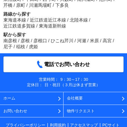
芹橋
/
原町
/
川瀬馬場町
/
下多良
路線から探す
東海道本線
/
近江鉄道近江本線
/
北陸本線
/
近江鉄道多賀線
/
東海道新幹線
駅から探す
南彦根
/
彦根
/
彦根口
/
ひこね芹川
/
河瀬
/
米原
/
高宮
/
尼子
/
稲枝
/
虎姫
電話でお問い合わせ
営業時間：
9：30～17：30
定休日：
日・祝日（３月は休まず営業）
ホーム
会社概要
お問い合わせ
物件リクエスト
プライバシーポリシー
利用規約
アクセスマップ
PCサイト