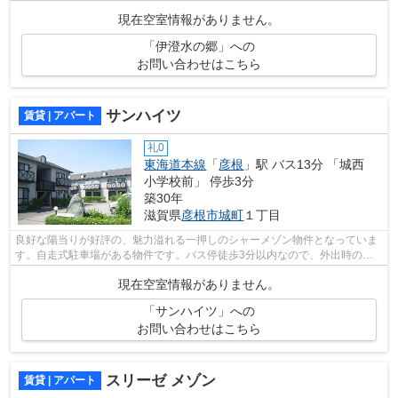
リン堂南彦根店があります◎陽当たりが良好...
現在空室情報がありません。
「伊澄水の郷」への
お問い合わせはこちら
サンハイツ
賃貸 | アパート
礼0
東海道本線
「
彦根
」駅 バス13分 「城西
小学校前」 停歩3分
築30年
滋賀県
彦根市
城町
１丁目
良好な陽当りが好評の、魅力溢れる一押しのシャーメゾン物件となっていま
す。自走式駐車場がある物件です。バス停徒歩3分以内なので、外出時の移
動に時間を要しません。こちらの物件は...
現在空室情報がありません。
「サンハイツ」への
お問い合わせはこちら
スリーゼ メゾン
賃貸 | アパート