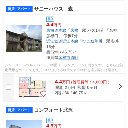
サニーハウス 森
賃貸 | アパート
礼0
4.4
万円
東海道本線
「
彦根
」駅 バス14分 「名神
彦根口」 停歩7分
近江鉄道近江本線
「
ひこね芹川
」駅 徒歩
16分
築32年 / 46.75㎡
滋賀県
彦根市
原町
シャーメゾンの3Kアパート。物置（トランクルーム）付きです。 こちらは初
期費用をカードでお支払いいただける物件です◎物件を選ぶ際には陽当たり
の良い物件を探したいですね◎今回はそ...
4.4
万
円
(管理費等：4,000円 )
2万円
0ヶ月
敷金
礼金
2階 / 3K / 46.75㎡
コンフォート北沢
賃貸 | アパート
礼0
4.9
万円