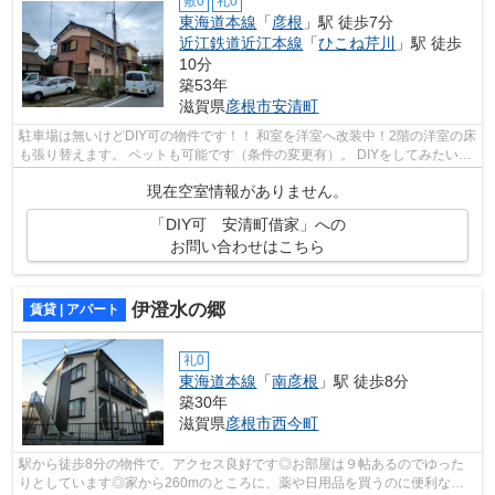
敷0
礼0
東海道本線
「
彦根
」駅 徒歩7分
近江鉄道近江本線
「
ひこね芹川
」駅 徒歩
10分
築53年
滋賀県
彦根市
安清町
駐車場は無いけどDIY可の物件です！！ 和室を洋室へ改装中！2階の洋室の床
も張り替えます。 ペットも可能です（条件の変更有）。 DIYをしてみたい
方！お気軽にお問い合わせください！
現在空室情報がありません。
「DIY可 安清町借家」への
お問い合わせはこちら
伊澄水の郷
賃貸 | アパート
礼0
東海道本線
「
南彦根
」駅 徒歩8分
築30年
滋賀県
彦根市
西今町
駅から徒歩8分の物件で、アクセス良好です◎お部屋は９帖あるのでゆった
りとしています◎家から260mのところに、薬や日用品を買うのに便利なキ