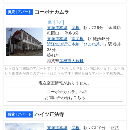
コーポナカムラ
賃貸 | アパート
敷0
礼0
東海道本線
「
彦根
」駅 バス9分 「金城幼
稚園口」 停歩3分
東海道本線
「
南彦根
」駅 徒歩45分
近江鉄道近江本線
「
ひこね芹川
」駅 徒歩
38分
築41年
滋賀県
彦根市
大藪町
レトロな雰囲気のアパートです！ こちらは大型タウン内にあります。落ち着
いた街並みが魅力のアパートはこちらです！眺望良好なアパートで魅力的で
す！通風システムが整った換気がしや...
現在空室情報がありません。
「コーポナカムラ」への
お問い合わせはこちら
ハイツ正法寺
賃貸 | アパート
東海道本線
「
彦根
」駅 バス10分 「正法