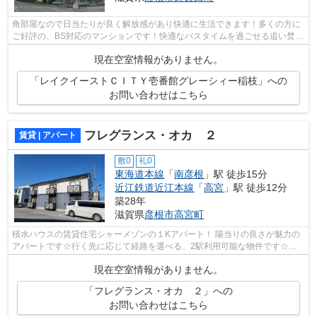
角部屋なので日当たりが良く解放感があり快適に生活できます！多くの方に
ご好評の、BS対応のマンションです！快適なバスタイムを過ごせる追い焚き
機能付の浴室となります！妊婦の方に...
現在空室情報がありません。
「レイクイーストＣＩＴＹ壱番館グレーシィー稲枝」への
お問い合わせはこちら
フレグランス・オカ ２
賃貸 | アパート
敷0
礼0
東海道本線
「
南彦根
」駅 徒歩15分
近江鉄道近江本線
「
高宮
」駅 徒歩12分
築28年
滋賀県
彦根市
高宮町
積水ハウスの賃貸住宅シャーメゾンの１Kアパート！ 陽当りの良さが魅力の
アパートです☆行く先に応じて経路を選べる、2駅利用可能な物件です☆こ
ちらの物件はインターネットをご利用いた...
現在空室情報がありません。
「フレグランス・オカ ２」への
お問い合わせはこちら