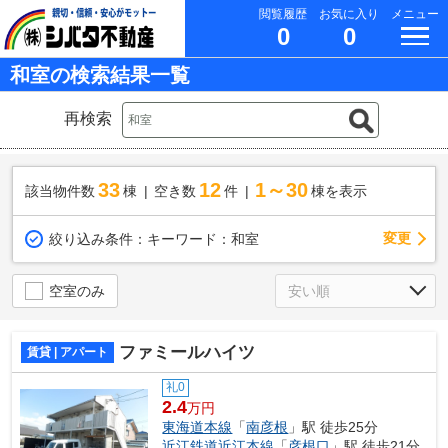
閲覧履歴
お気に入り
メニュー
0
0
和室の検索結果一覧
再検索
33
12
1～30
該当物件数
棟
空き数
件
棟を表示
変更
絞り込み条件：
キーワード：和室
空室のみ
ファミールハイツ
賃貸 | アパート
礼0
2.4
万円
東海道本線
「
南彦根
」駅 徒歩25分
近江鉄道近江本線
「
彦根口
」駅 徒歩21分