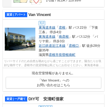
1-2階 / 5LDK / 115.89㎡
Van Vincent
賃貸 | アパート
礼0
東海道本線
「
彦根
」駅 バス22分 「下後
三条」 停歩4分
東海道本線
「
南彦根
」駅 バス12分 「パ
リヤ前」 停歩3分
近江鉄道近江本線
「
彦根口
」駅 徒歩28分
築35年
滋賀県
彦根市
長曽根南町
リバーサイドのため自然を眺めながら過ごすことができます。陽当たりが良
好な物件です。彦根市の賃貸情報は私どもにお任せください。東海道本線彦
根周辺の賃貸も種類豊富にございます...
現在空室情報がありません。
「Van Vincent」への
お問い合わせはこちら
DIY可 安清町借家
賃貸 | 一戸建て