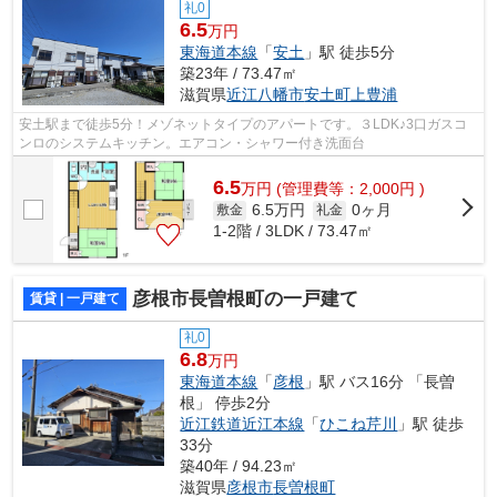
礼0
6.5
万円
東海道本線
「
安土
」駅 徒歩5分
築23年 / 73.47㎡
滋賀県
近江八幡市
安土町上豊浦
安土駅まで徒歩5分！メゾネットタイプのアパートです。３LDK♪3口ガスコ
ンロのシステムキッチン。エアコン・シャワー付き洗面台
6.5
万
円
(管理費等：2,000円 )
6.5万円
0ヶ月
敷金
礼金
1-2階 / 3LDK / 73.47㎡
彦根市長曽根町の一戸建て
賃貸 | 一戸建て
礼0
6.8
万円
東海道本線
「
彦根
」駅 バス16分 「長曽
根」 停歩2分
近江鉄道近江本線
「
ひこね芹川
」駅 徒歩
33分
築40年 / 94.23㎡
滋賀県
彦根市
長曽根町