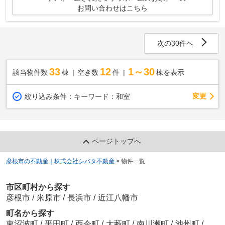
お問い合わせはこちら
次の30件へ
33
12
1～30
該当物件数
棟
空き数
件
棟を表示
変更
絞り込み条件：
キーワード：和室
ページトップへ
彦根市の不動産｜株式会社シバタ不動産
>
物件一覧
市区町村から探す
彦根市
/
米原市
/
長浜市
/
近江八幡市
町名から探す
東沼波町
/
平田町
/
西今町
/
大藪町
/
南川瀬町
/
池州町
/