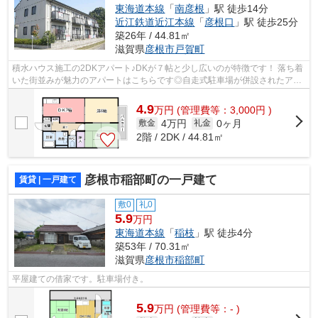
東海道本線
「
南彦根
」駅 徒歩14分
近江鉄道近江本線
「
彦根口
」駅 徒歩25分
築26年 / 44.81㎡
滋賀県
彦根市
戸賀町
積水ハウス施工の2DKアパート♪DKが７帖と少し広いのが特徴です！ 落ち着
いた街並みが魅力のアパートはこちらです◎自走式駐車場が併設されたアパ
ートです◎駅まで歩いて14分ほどの、魅力...
4.9
万
円
(管理費等：3,000円 )
4万円
0ヶ月
敷金
礼金
2階 / 2DK / 44.81㎡
彦根市稲部町の一戸建て
賃貸 | 一戸建て
敷0
礼0
5.9
万円
東海道本線
「
稲枝
」駅 徒歩4分
築53年 / 70.31㎡
滋賀県
彦根市
稲部町
平屋建ての借家です。駐車場付き。
5.9
万
円
(管理費等：- )