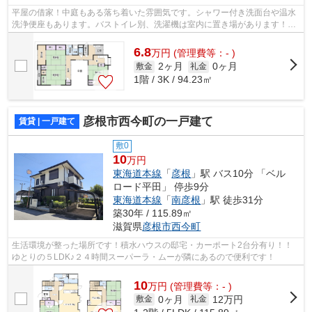
平屋の借家！中庭もある落ち着いた雰囲気です。シャワー付き洗面台や温水
洗浄便座もあります。バストイレ別、洗濯機は室内に置き場があります！都
市ガスの物件ですよ♪
6.8
万
円
(管理費等：- )
2ヶ月
0ヶ月
敷金
礼金
1階 / 3K / 94.23㎡
彦根市西今町の一戸建て
賃貸 | 一戸建て
敷0
10
万円
東海道本線
「
彦根
」駅 バス10分 「ベル
ロード平田」 停歩9分
東海道本線
「
南彦根
」駅 徒歩31分
築30年 / 115.89㎡
滋賀県
彦根市
西今町
生活環境が整った場所です！積水ハウスの邸宅・カーポート2台分有り！！
ゆとりの５LDK♪２４時間スーパーラ・ムーが隣にあるので便利です！
10
万
円
(管理費等：- )
0ヶ月
12万円
敷金
礼金