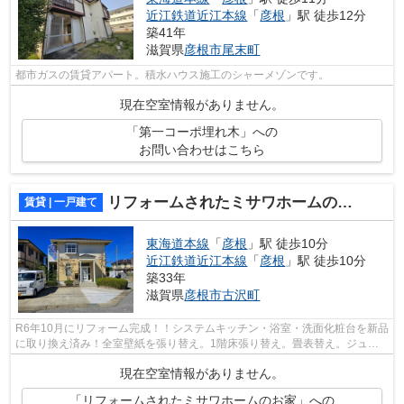
近江鉄道近江本線
「
彦根
」駅 徒歩12分
築41年
滋賀県
彦根市
尾末町
都市ガスの賃貸アパート。積水ハウス施工のシャーメゾンです。
現在空室情報がありません。
「第一コーポ埋れ木」への
お問い合わせはこちら
リフォームされたミサワホームのお家
賃貸 | 一戸建て
東海道本線
「
彦根
」駅 徒歩10分
近江鉄道近江本線
「
彦根
」駅 徒歩10分
築33年
滋賀県
彦根市
古沢町
R6年10月にリフォーム完成！！システムキッチン・浴室・洗面化粧台を新品
に取り換え済み！全室壁紙を張り替え。1階床張り替え。畳表替え。ジュー
タン張替。宅配ボックスも新たに設置し...
現在空室情報がありません。
「リフォームされたミサワホームのお家」への