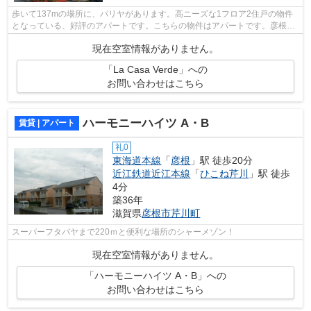
歩いて137mの場所に、パリヤがあります。高ニーズな1フロア2住戸の物件
となっている、好評のアパートです。こちらの物件はアパートです。彦根市
に詳しい当社では東海道本線彦根周辺の...
現在空室情報がありません。
「La Casa Verde」への
お問い合わせはこちら
ハーモニーハイツ A・B
賃貸 | アパート
礼0
東海道本線
「
彦根
」駅 徒歩20分
近江鉄道近江本線
「
ひこね芹川
」駅 徒歩
4分
築36年
滋賀県
彦根市
芹川町
スーパーフタバヤまで220ｍと便利な場所のシャーメゾン！
現在空室情報がありません。
「ハーモニーハイツ A・B」への
お問い合わせはこちら