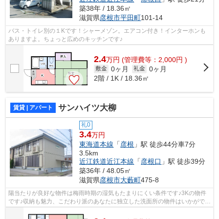
築38年 / 18.36㎡
滋賀県
彦根市
平田町
101-14
バス・トイレ別の１Kです！シャーメゾン。エアコン付き！インターホンも
ありますよ。ちょっと広めのキッチンです♪
2.4
万
円
(管理費等：2,000円 )
0ヶ月
0ヶ月
敷金
礼金
2階 / 1K / 18.36㎡
サンハイツ大柳
賃貸 | アパート
礼0
3.4
万円
東海道本線
「
彦根
」駅 徒歩44分車7分
3.5km
近江鉄道近江本線
「
彦根口
」駅 徒歩39分
築36年 / 48.05㎡
滋賀県
彦根市
大藪町
475-8
陽当たりが良好な物件は梅雨時期の湿気もたまりにくい条件です♪3Kの物件
です♪収納も魅力、こだわり派のあなたに独立した洗面所の物件はいかがでし
ょうか♪魅力も多い賃貸物件はいかがで...