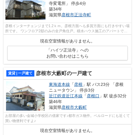
寺変電所」 停歩4分
築34年
滋賀県
彦根市
正法寺町
彦根インターチェンジまで1.2ｋｍ。彦根方面へも多賀方面にも行きやすい場
所です。 ワンフロア2邸のみの全戸角住戸。積水ハウス施工のアパートで
す。 コンパクトにまとまったアパート...
現在空室情報がありません。
「ハイツ正法寺」への
お問い合わせはこちら
彦根市大藪町の一戸建て
賃貸 | 一戸建て
東海道本線
「
彦根
」駅 バス23分 「彦根
ニュータウン」 停歩3分
近江鉄道近江本線
「
彦根口
」駅 徒歩32分
築46年
滋賀県
彦根市
大藪町
お部屋の多い金城小学校区の借家です♪都市ガス物件。ベルロードにも近くて
買い物便利ですよ♪
現在空室情報がありません。