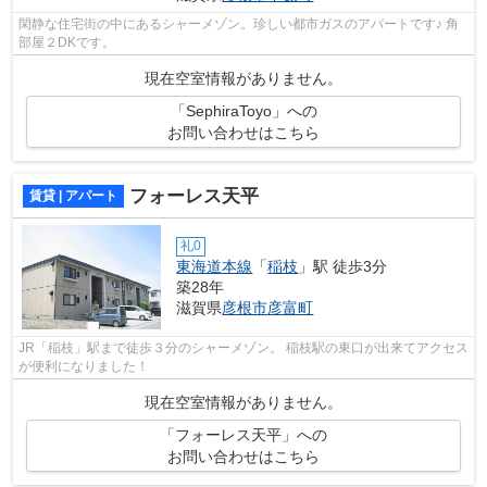
閑静な住宅街の中にあるシャーメゾン。珍しい都市ガスのアパートです♪ 角
部屋２DKです。
現在空室情報がありません。
「SephiraToyo」への
お問い合わせはこちら
フォーレス天平
賃貸 | アパート
礼0
東海道本線
「
稲枝
」駅 徒歩3分
築28年
滋賀県
彦根市
彦富町
JR「稲枝」駅まで徒歩３分のシャーメゾン。 稲枝駅の東口が出来てアクセス
が便利になりました！
現在空室情報がありません。
「フォーレス天平」への
お問い合わせはこちら