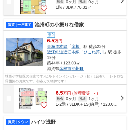
0ヶ月
0ヶ月
敷金
礼金
1階 / 3DK / 70.31㎡
池州町の小振りな借家
賃貸 | 一戸建て
敷0
6.5
万円
東海道本線
「
彦根
」駅 徒歩23分
近江鉄道近江本線
「
ひこね芹川
」駅 徒歩
19分
築44年 / 123.03㎡
滋賀県
彦根市
池州町
城西小学校区の借家です♪ビルトインインガレージ（軽）1台有り！レトロな
雰囲気のお家です。都市ガス物件です！
6.5
万
円
(管理費等：- )
0ヶ月
1ヶ月
敷金
礼金
1-2階 / 3LDK＋1S(納戸) / 123.03㎡
ハイツ浅野
賃貸 | タウン