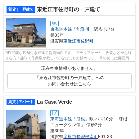
東近江市佐野町の一戸建て
賃貸 | 一戸建て
敷0
東海道本線
「
能登川
」駅 徒歩7分
築33年
滋賀県
東近江市
佐野町
DIY可能な店舗付き戸建て賃貸物件です。 プチリフォーム、改装などがお好
きな方！趣味で作業場が欲しい方などにもお勧めです。 目の前には郵便局
が、セブンイレブン 能登川垣見店は58m...
現在空室情報がありません。
「東近江市佐野町の一戸建て」への
お問い合わせはこちら
La Casa Verde
賃貸 | アパート
礼0
東海道本線
「
彦根
」駅 バス10分 「彦根
ニュータウン停」 停歩2分
築30年
滋賀県
彦根市
長曽根南町
501-33