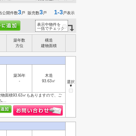
3
3
1-3
当公開件数
戸 販売数
戸
戸表示
表示中物件を
一括でチェック
築年数
構造
方位
建物面積
築36年
木造
-
93.63㎡
選択
▼
面積93.63㎡もありますので、ご
..