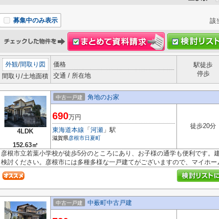
募集中のみ表示
該
外観
/
間取り図
価格
駅徒歩
停歩
交通 / 所在地
間取り/土地面積
角地のお家
中古一戸建
690
万円
徒歩20分
東海道本線
「
河瀬
」駅
4LDK
滋賀県
彦根市
日夏町
152.63㎡
彦根市立若葉小学校が徒歩5分のところにあり、お子様の通学も便利です。建物
検討ください。彦根市には多種多様な一戸建てがございますので、マイホーム.
中薮町中古戸建
中古一戸建