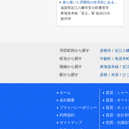
落ち着いた雰囲気の住宅街にあるお家
滋賀県近江八幡市安土町桑実寺
東海道本線「安土」駅 徒歩21分
築35年
市区町村から探す
彦根市
/
近江八
町名から探す
中藪町
/
鳥居本
路線から探す
東海道本線
/
近
駅から探す
彦根
/
米原
/
ひ
ホーム
賃貸：シャー
会社概要
賃貸：オート
プライバシーポリシー
賃貸：ネット
利用規約
賃貸：自社管
サイトマップ
売買：分譲住