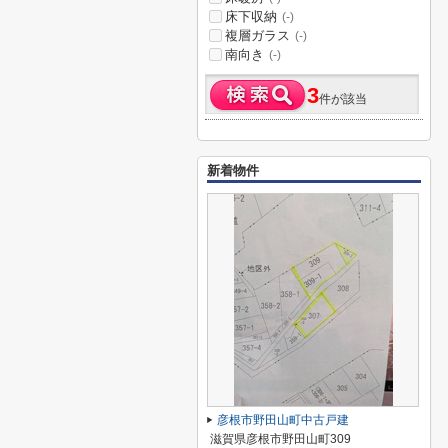
床下収納
(-)
複層ガラス
(-)
南向き
(-)
3
件が該当
新着物件
彦根市野田山町中古戸建
滋賀県彦根市野田山町309