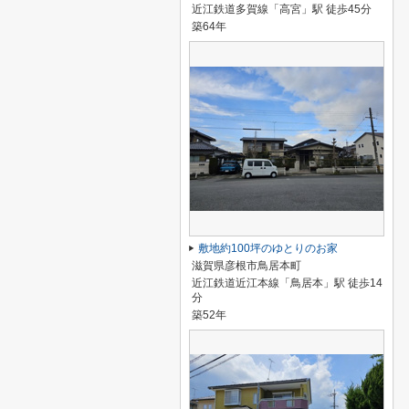
近江鉄道多賀線「高宮」駅 徒歩45分
築64年
敷地約100坪のゆとりのお家
滋賀県彦根市鳥居本町
近江鉄道近江本線「鳥居本」駅 徒歩14
分
築52年