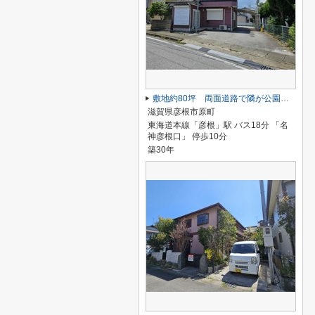
敷地約80坪 両面道路で隣が公園の店舗付き住宅
滋賀県彦根市原町
東海道本線「彦根」駅 バス18分 「名
神彦根口」 停歩10分
築30年