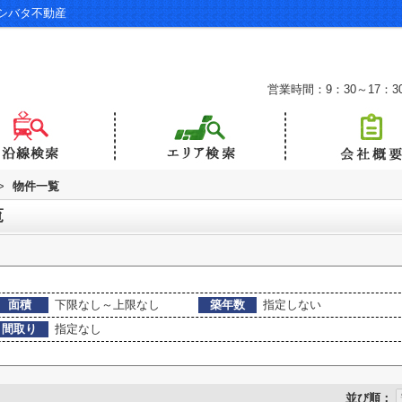
シバタ不動産
営業時間：9：30～17：3
>
物件一覧
覧
面積
下限なし～上限なし
築年数
指定しない
間取り
指定なし
並び順：