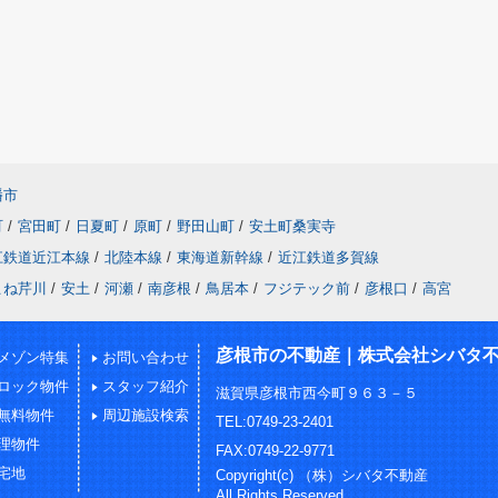
幡市
町
/
宮田町
/
日夏町
/
原町
/
野田山町
/
安土町桑実寺
江鉄道近江本線
/
北陸本線
/
東海道新幹線
/
近江鉄道多賀線
こね芹川
/
安土
/
河瀬
/
南彦根
/
鳥居本
/
フジテック前
/
彦根口
/
高宮
彦根市の不動産｜株式会社シバタ
メゾン特集
お問い合わせ
ロック物件
スタッフ紹介
滋賀県彦根市西今町９６３－５
無料物件
周辺施設検索
TEL:0749-23-2401
理物件
FAX:0749-22-9771
宅地
Copyright(c) （株）シバタ不動産
All Rights Reserved.