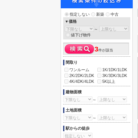
指定しない
新築
中古
▼価格
～
値下げ物件
3
件が該当
間取り
ワンルーム
1K/1DK/1LDK
2K/2DK/2LDK
3K/3DK/3LDK
4K/4DK/4LDK
5K以上
建物面積
～
土地面積
～
駅からの徒歩