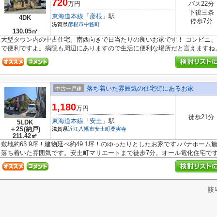
720
万円
バス22分
下後三条
東海道本線
「
彦根
」駅
4DK
停歩7分
滋賀県
彦根市
中藪町
130.05㎡
大型タウン内の中古住宅。南西向きで日当たりの良いお家です！ コンビニ
で便利ですよ。病院も周辺にありますので生活に便利な場所だと言えますね
落ち着いた雰囲気の住宅街にあるお家
中古一戸建
1,180
万円
徒歩21分
東海道本線
「
安土
」駅
5LDK
＋2S(納戸)
滋賀県
近江八幡市
安土町桑実寺
211.42㎡
敷地約63.9坪！建物延べ約49.1坪！のゆったりとしたお家です♪パナホー
落ち着いた雰囲気です。安土町マリエートまで徒歩7分。オール電化住宅です.
該