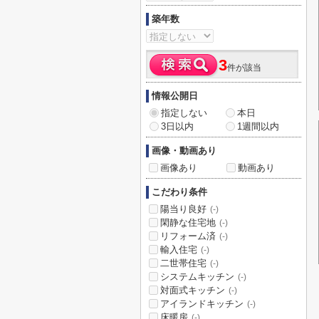
築年数
3
件が該当
情報公開日
指定しない
本日
3日以内
1週間以内
画像・動画あり
画像あり
動画あり
こだわり条件
陽当り良好
(-)
閑静な住宅地
(-)
リフォーム済
(-)
輸入住宅
(-)
二世帯住宅
(-)
システムキッチン
(-)
対面式キッチン
(-)
アイランドキッチン
(-)
床暖房
(-)