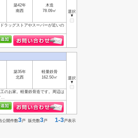
築42年
木造
南西
78.09㎡
選択
▼
、ドラッグストアやスーパーが近いの
。
築35年
軽量鉄骨
北西
162.50㎡
選択
▼
ム施工のお家。軽量鉄骨造です。周辺は
..
3
3
1-3
当公開件数
戸 販売数
戸
戸表示