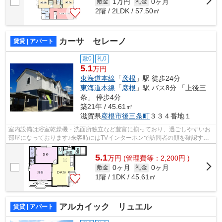
1万円
0ヶ月
敷金
礼金
2階 / 2LDK / 57.50㎡
カーサ セレーノ
賃貸 | アパート
敷0
礼0
5.1
万円
東海道本線
「
彦根
」駅 徒歩24分
東海道本線
「
彦根
」駅 バス8分 「上後三
条」 停歩4分
築21年 / 45.61㎡
滋賀県
彦根市
後三条町
３３４番地１
室内設備は浴室乾燥機・洗面所独立など豊富に揃っており、過ごしやすいお
部屋になっております♪来客時にはTVインターホンで訪問者の顔を確認する
ことができます♪専有面積は45.61平米♪...
5.1
万
円
(管理費等：2,200円 )
0ヶ月
0ヶ月
敷金
礼金
1階 / 1DK / 45.61㎡
アルカイック リュエル
賃貸 | アパート