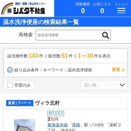
閲覧履歴
お気に入り
メニュー
0
0
温水洗浄便座の検索結果一覧
再検索
143
51
1～30
該当物件数
件
販売数
件
件を表示
変更
絞り込み条件：
キーワード：温水洗浄便座
空室のみ
ヴィラ北村
賃貸 | アパート
敷0
礼0
3
万円
東海道本線
「
彦根
」駅 バス8分 「栄町２
丁目」 停歩4分