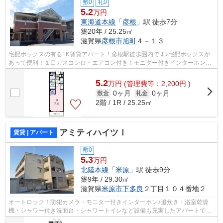
敷0
礼0
5.2
万円
東海道本線
「
彦根
」駅 徒歩7分
築20年 / 25.25㎡
滋賀県
彦根市
旭町
４－１３
宅配ボックスの有る1K賃貸アパート！彦根駅徒歩圏内です♪宅配ボックスが
あって便利！１口ガスコンロ・エアコン付き！モニター付きインターホンと
防犯カメラで安心。
5.2
万
円
(管理費等：2,200円 )
0ヶ月
0ヶ月
敷金
礼金
2階 / 1R / 25.25㎡
アミティハイツⅠ
賃貸 | アパート
敷0
5.3
万円
北陸本線
「
米原
」駅 徒歩9分
築9年 / 29.30㎡
滋賀県
米原市
下多良
２丁目１０４番地２
オートロック！防犯カメラ・モニター付きインターホン♪追炊き・浴室乾燥
機・シャワー付き洗面台・シャワートイレなど設備も充実したアパートで
す。