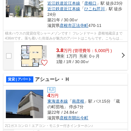
近江鉄道近江本線
「
彦根口
」駅 徒歩23分
近江鉄道近江本線
「
ひこね芹川
」駅 徒歩
24分
築21年 / 30.00㎡
滋賀県
彦根市
正法寺町
470-11
積水ハウスの賃貸住宅シャーメゾンです！ フレンドマート 彦根地蔵店まで
436mです。落ち着いた街並みが魅力のアパートはこちらです。こちらは大
型タウン内の物件です。彦根市内の物件...
3.8
万
円
(管理費等：5,000円 )
1万円
0ヶ月
敷金
礼金
1階 / 1R / 30.00㎡
アシューレ・Ｈ
賃貸 | アパート
礼0
4
万円
東海道本線
「
南彦根
」駅 バス15分 「蔵
の町団地」 停歩7分
築22年 / 24.84㎡
滋賀県
彦根市
開出今町
2口ガスコンロ！エアコン・モニター付きインターホン♪