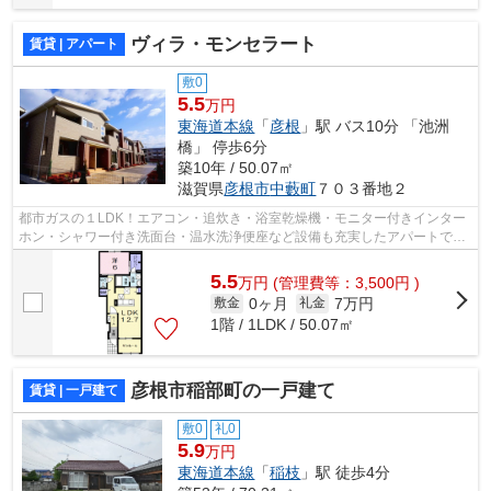
ヴィラ・モンセラート
賃貸 | アパート
敷0
5.5
万円
東海道本線
「
彦根
」駅 バス10分 「池洲
橋」 停歩6分
築10年 / 50.07㎡
滋賀県
彦根市
中藪町
７０３番地２
都市ガスの１LDK！エアコン・追炊き・浴室乾燥機・モニター付きインター
ホン・シャワー付き洗面台・温水洗浄便座など設備も充実したアパートです♪
サンルームがあるので花粉などが気に...
5.5
万
円
(管理費等：3,500円 )
0ヶ月
7万円
敷金
礼金
1階 / 1LDK / 50.07㎡
彦根市稲部町の一戸建て
賃貸 | 一戸建て
敷0
礼0
5.9
万円
東海道本線
「
稲枝
」駅 徒歩4分