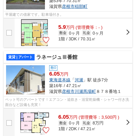
築53年 / 70.31㎡
滋賀県
彦根市
稲部町
平屋建ての借家です。駐車場付き。
5.9
万
円
(管理費等：- )
0ヶ月
0ヶ月
敷金
礼金
1階 / 3DK / 70.31㎡
ラネージュⅢ番館
賃貸 | アパート
敷0
6.05
万円
東海道本線
「
河瀬
」駅 徒歩7分
築16年 / 47.21㎡
滋賀県
彦根市
川瀬馬場町
８７８番地１
ペット可のアパートです！エアコン・追炊き・浴室乾燥機・シャワー付き洗
面台など設備も充実！
6.05
万
円
(管理費等：3,500円 )
0ヶ月
8万円
敷金
礼金
1階 / 2DK / 47.21㎡