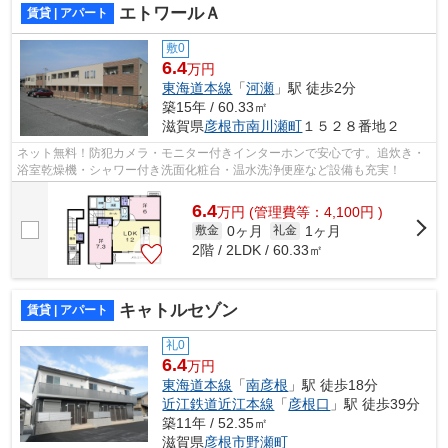
エトワールＡ
賃貸 | アパート
敷0
6.4
万円
東海道本線
「
河瀬
」駅 徒歩2分
築15年 / 60.33㎡
滋賀県
彦根市
南川瀬町
１５２８番地２
ネット無料！防犯カメラ・モニター付きインターホンで安心です。追炊き・
浴室乾燥機・シャワー付き洗面化粧台・温水洗浄便座など設備も充実！
6.4
万
円
(管理費等：4,100円 )
0ヶ月
1ヶ月
敷金
礼金
2階 / 2LDK / 60.33㎡
キャトルセゾン
賃貸 | アパート
礼0
6.4
万円
東海道本線
「
南彦根
」駅 徒歩18分
近江鉄道近江本線
「
彦根口
」駅 徒歩39分
築11年 / 52.35㎡
滋賀県
彦根市
野瀬町