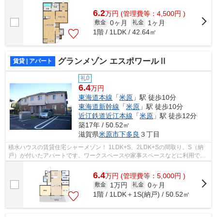
ッチン、追炊きや浴室乾燥機付き。サンル...
6.2
万
円
(管理費等：4,500円 )
0ヶ月
1ヶ月
敷金
礼金
1階 / 1LDK / 42.64㎡
グランメゾン エスポワールⅡ
賃貸 | アパート
礼0
6.4
万円
東海道本線
「
米原
」駅 徒歩10分
東海道新幹線
「
米原
」駅 徒歩10分
近江鉄道近江本線
「
米原
」駅 徒歩12分
築17年 / 50.52㎡
滋賀県
米原市
下多良
３丁目
積水ハウスの賃貸住宅シャーメゾン！ 1LDK+S、2LDK+Sの間取り。S（納
戸）が付いたアパートです。ワークスペースや家事スペースなどに利用でき
ます♪ ３口ガスコンロのついたシステムキ...
6.4
万
円
(管理費等：5,000円 )
1万円
0ヶ月
敷金
礼金
1階 / 1LDK＋1S(納戸) / 50.52㎡