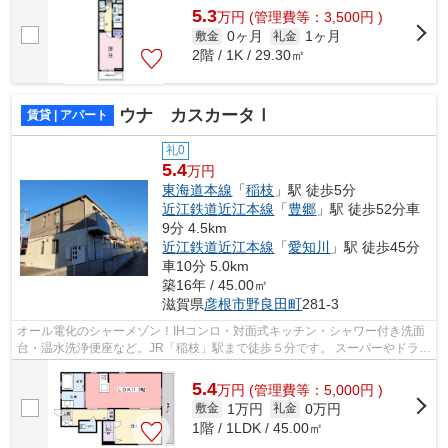
5.3
万
円
(管理費等：3,500円 )
0ヶ月
1ヶ月
敷金
礼金
2階 / 1K / 29.30㎡
ウナ カスカータⅠ
賃貸 | アパート
礼0
5.4
万円
東海道本線
「
稲枝
」駅 徒歩5分
近江鉄道近江本線
「
豊郷
」駅 徒歩52分車
9分 4.5km
近江鉄道近江本線
「
愛知川
」駅 徒歩45分
車10分 5.0km
築16年 / 45.00㎡
滋賀県
彦根市
野良田町
281-3
オール電化のシャーメゾン！IHコンロ・対面式キッチン・シャワー付き洗面
台・温水洗浄便座など。JR「稲枝」駅まで徒歩５分です。 スーパーやドラッ
グストアも徒歩圏内にあり生活に便利...
5.4
万
円
(管理費等：5,000円 )
1万円
0万円
敷金
礼金
1階 / 1LDK / 45.00㎡