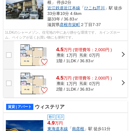
根」 停歩2分
近江鉄道近江本線
「
ひこね芹川
」駅 徒歩
33分車10分 4.6km
築33年 / 36.83㎡
滋賀県
彦根市
栄町
２丁目7-37
1LDKのシャーメゾン。住宅地の中にあり静かな環境です。 カインズホー
ム、ベイシアが近くお買い物にも便利です。
4.5
万
円
(管理費等：2,000円 )
1万円
0万円
敷金
礼金
1階 / 1LDK / 36.83㎡
4.5
万
円
(管理費等：2,000円 )
1万円
0万円
敷金
礼金
2階 / 1LDK / 36.83㎡
ウィステリア
賃貸 | アパート
敷0
礼0
4.9
万円
東海道本線
「
南彦根
」駅 徒歩11分