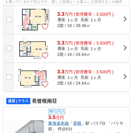
も着いているので安心です。楽しく快適な一人暮らしを実現するこの物件。
洗濯物を干せるバルコニーがあります。...
3.3
万
円
(管理費等：3,500円 )
1ヶ月
1ヶ月
敷金
礼金
1階 / 1K / 28.46㎡
3.3
万
円
(管理費等：3,500円 )
1ヶ月
1ヶ月
敷金
礼金
1階 / 1K / 24.64㎡
3.3
万
円
(管理費等：3,500円 )
1ヶ月
1ヶ月
敷金
礼金
2階 / 1K / 24.64㎡
長曾根南荘
賃貸 | テラス
敷0
礼0
3.5
万円
東海道本線
「
彦根
」駅 バス7分 「パリヤ
前」 停歩6分