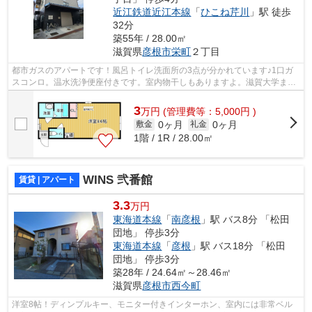
近江鉄道近江本線
「
ひこね芹川
」駅 徒歩
32分
築55年 / 28.00㎡
滋賀県
彦根市
栄町
２丁目
都市ガスのアパートです！風呂トイレ洗面所の3点が分かれています♪1口ガ
スコンロ。温水洗浄便座付きです。室内物干しもありますよ。滋賀大学まで
徒歩9分です
3
万
円
(管理費等：5,000円 )
0ヶ月
0ヶ月
敷金
礼金
1階 / 1R / 28.00㎡
WINS 弐番館
賃貸 | アパート
3.3
万円
東海道本線
「
南彦根
」駅 バス8分 「松田
団地」 停歩3分
東海道本線
「
彦根
」駅 バス18分 「松田
団地」 停歩3分
築28年 / 24.64㎡～28.46㎡
滋賀県
彦根市
西今町
洋室8帖！ディンプルキー、モニター付きインターホン、室内には非常ベル