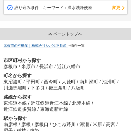
変更
絞り込み条件：
キーワード：温水洗浄便座
ページトップへ
彦根市の不動産｜株式会社シバタ不動産
>
物件一覧
市区町村から探す
彦根市
/
米原市
/
長浜市
/
近江八幡市
町名から探す
東沼波町
/
平田町
/
西今町
/
大藪町
/
南川瀬町
/
池州町
/
川瀬馬場町
/
下多良
/
後三条町
/
八坂町
路線から探す
東海道本線
/
近江鉄道近江本線
/
北陸本線
/
近江鉄道多賀線
/
東海道新幹線
駅から探す
南彦根
/
彦根
/
彦根口
/
ひこね芹川
/
河瀬
/
米原
/
高宮
/
尼子
/
稲枝
/
虎姫