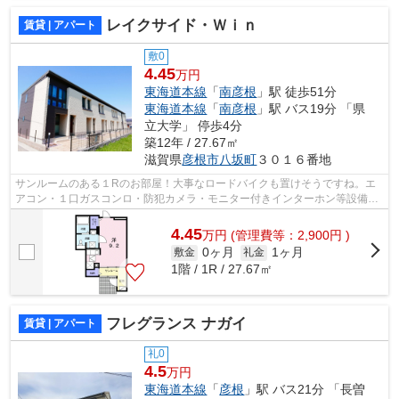
レイクサイド・Ｗｉｎ
賃貸 | アパート
敷0
4.45
万円
東海道本線
「
南彦根
」駅 徒歩51分
東海道本線
「
南彦根
」駅 バス19分 「県
立大学」 停歩4分
築12年 / 27.67㎡
滋賀県
彦根市
八坂町
３０１６番地
サンルームのある１Rのお部屋！大事なロードバイクも置けそうですね。エ
アコン・１口ガスコンロ・防犯カメラ・モニター付きインターホン等設備も
充実です！
4.45
万
円
(管理費等：2,900円 )
0ヶ月
1ヶ月
敷金
礼金
1階 / 1R / 27.67㎡
フレグランス ナガイ
賃貸 | アパート
礼0
4.5
万円
東海道本線
「
彦根
」駅 バス21分 「長曽