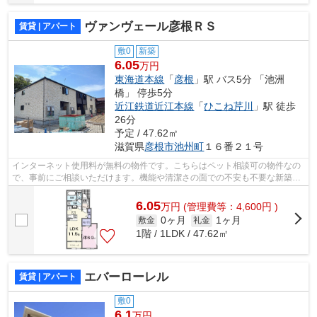
ヴァンヴェール彦根ＲＳ
賃貸 | アパート
敷0
新築
6.05
万円
東海道本線
「
彦根
」駅 バス5分 「池洲
橋」 停歩5分
近江鉄道近江本線
「
ひこね芹川
」駅 徒歩
26分
予定 / 47.62㎡
滋賀県
彦根市
池州町
１６番２１号
インターネット使用料が無料の物件です。こちらはペット相談可の物件なの
で、事前にご相談いただけます。機能や清潔さの面での不安も不要な新築物
件はいかがでしょうか。ネットの回線...
6.05
万
円
(管理費等：4,600円 )
0ヶ月
1ヶ月
敷金
礼金
1階 / 1LDK / 47.62㎡
エバーローレル
賃貸 | アパート
敷0
6.1
万円