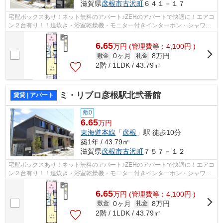
滋賀県
彦根市
古沢町
６４１－１７
宅配ボックスあり！ネット無料のアパート♪ZEHのアパートで快適に！エアコ
ン２台有り！！追炊き・浴室乾燥機・モニター付きインターホン・シャワー
付き洗面台・温水洗浄便座など設備も...
6.65
万
円
(管理費等：4,100円 )
0ヶ月
8万円
敷金
礼金
2階 / 1LDK / 43.79㎡
ミ・リブロ彦根駅北弐番館
賃貸 | アパート
敷0
6.65
万円
東海道本線
「
彦根
」駅 徒歩10分
築1年 / 43.79㎡
滋賀県
彦根市
古沢町
７５７－１２
宅配ボックスあり！ネット無料のアパート♪ZEHのアパートで快適に！エアコ
ン２台有り！！追炊き・浴室乾燥機・モニター付きインターホン・シャワー
付き洗面台・温水洗浄便座など設備も...
6.65
万
円
(管理費等：4,100円 )
0ヶ月
8万円
敷金
礼金
2階 / 1LDK / 43.79㎡