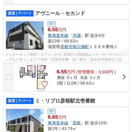
アヴニール・セカンド
賃貸 | アパート
敷0
6.55
万円
東海道本線
「
河瀬
」駅 徒歩4分
築13年 / 68.63㎡
滋賀県
彦根市
南川瀬町
１３９８番地１
インターネット無料！エアコン付き♪玄関の土間収納はベビーカーやゴルフバ
ッグなど色々しまえて便利！浴室乾燥機・追い焚き・温水洗浄便座など設備
も充実！
6.55
万
円
(管理費等：3,500円 )
0ヶ月
1ヶ月
敷金
礼金
2階 / 1LDK / 68.63㎡
ミ・リブロ彦根駅北壱番館
賃貸 | アパート
敷0
6.65
万円
東海道本線
「
彦根
」駅 徒歩10分
築1年 / 43.79㎡