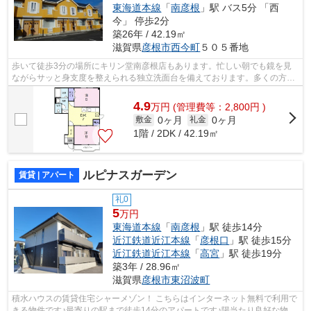
東海道本線
「
南彦根
」駅 バス5分 「西
今」 停歩2分
築26年 / 42.19㎡
滋賀県
彦根市
西今町
５０５番地
歩いて徒歩3分の場所にキリン堂南彦根店もあります。忙しい朝でも鏡を見
ながらサッと身支度を整えられる独立洗面台を備えております。多くの方に
ご好評をいただいている、清潔感のある...
4.9
万
円
(管理費等：2,800円 )
0ヶ月
0ヶ月
敷金
礼金
1階 / 2DK / 42.19㎡
ルピナスガーデン
賃貸 | アパート
礼0
5
万円
東海道本線
「
南彦根
」駅 徒歩14分
近江鉄道近江本線
「
彦根口
」駅 徒歩15分
近江鉄道近江本線
「
高宮
」駅 徒歩19分
築3年 / 28.96㎡
滋賀県
彦根市
東沼波町
積水ハウスの賃貸住宅シャーメゾン！ こちらはインターネット無料で利用で
きる物件です♪最寄りの駅まで徒歩14分のアパートです♪陽当たり良好な物件