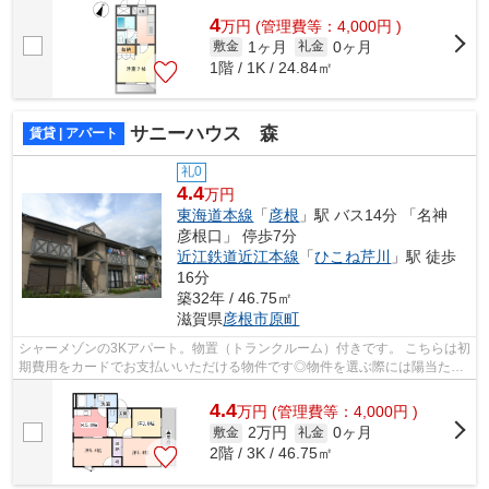
4
万
円
(管理費等：4,000円 )
1ヶ月
0ヶ月
敷金
礼金
1階 / 1K / 24.84㎡
サニーハウス 森
賃貸 | アパート
礼0
4.4
万円
東海道本線
「
彦根
」駅 バス14分 「名神
彦根口」 停歩7分
近江鉄道近江本線
「
ひこね芹川
」駅 徒歩
16分
築32年 / 46.75㎡
滋賀県
彦根市
原町
シャーメゾンの3Kアパート。物置（トランクルーム）付きです。 こちらは初
期費用をカードでお支払いいただける物件です◎物件を選ぶ際には陽当たり
の良い物件を探したいですね◎今回はそ...
4.4
万
円
(管理費等：4,000円 )
2万円
0ヶ月
敷金
礼金
2階 / 3K / 46.75㎡