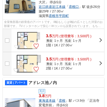
大沢」 停歩5分
近江鉄道近江本線
「
彦根口
」駅 徒歩26分
築29年 / 27.00㎡
滋賀県
彦根市
平田町
全室角部屋の鉄骨造のアパートです。 8帖もしくは9帖の広々とした洋室のお
部屋です。 TVインターホンで安心！IHコンロも設置されています。 もちろ
んエアコン付き。全室バルコニーも付...
3.5
万
円
(管理費等：3,500円 )
1ヶ月
1ヶ月
敷金
礼金
1階 / 1K / 27.00㎡
3.5
万
円
(管理費等：3,500円 )
1ヶ月
1ヶ月
敷金
礼金
2階 / 1K / 27.00㎡
アドレス池ノ内
賃貸 | アパート
礼0
3.8
万円
東海道本線
「
彦根
」駅 バス9分 「正法寺
変電所前」 停歩6分