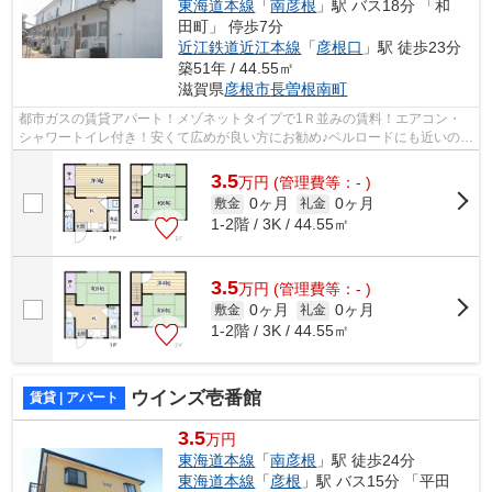
東海道本線
「
南彦根
」駅 バス18分 「和
田町」 停歩7分
近江鉄道近江本線
「
彦根口
」駅 徒歩23分
築51年 / 44.55㎡
滋賀県
彦根市
長曽根南町
都市ガスの賃貸アパート！メゾネットタイプで1Ｒ並みの賃料！エアコン・
シャワートイレ付き！安くて広めが良い方にお勧め♪ベルロードにも近いので
便利な場所です
3.5
万
円
(管理費等：- )
0ヶ月
0ヶ月
敷金
礼金
1-2階 / 3K / 44.55㎡
3.5
万
円
(管理費等：- )
0ヶ月
0ヶ月
敷金
礼金
1-2階 / 3K / 44.55㎡
ウインズ壱番館
賃貸 | アパート
3.5
万円
東海道本線
「
南彦根
」駅 徒歩24分
東海道本線
「
彦根
」駅 バス15分 「平田