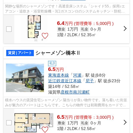
閑静な場所のシャーメゾンです！高遮音床システム「シャイド55」採用♪エ
アコン・追炊き・浴室乾燥機・3口ガスコンロのシステムキッチン・防犯ガ
ラス・しゃ熱断熱複層ガラス・高効率給...
6.4
万
円
(管理費等：5,000円 )
1万円
0ヶ月
敷金
礼金
1階 / 2LDK / 52.35㎡
シャーメゾン橋本Ⅱ
賃貸 | アパート
礼0
6.5
万円
東海道本線
「
河瀬
」駅 徒歩8分
近江鉄道近江本線
「
尼子
」駅 徒歩23分
築14年 / 52.58㎡
滋賀県
彦根市
南川瀬町
積水ハウスの賃貸住宅シャーメゾン 陽当りが良い物件です。落ち着いた街並
みが魅力のアパートはこちらです。こちらの物件では初期費用をカードでお
支払いいただけます。パソコン快適、...
6.5
万
円
(管理費等：3,000円 )
1万円
0ヶ月
敷金
礼金
1階 / 2LDK / 52.58㎡