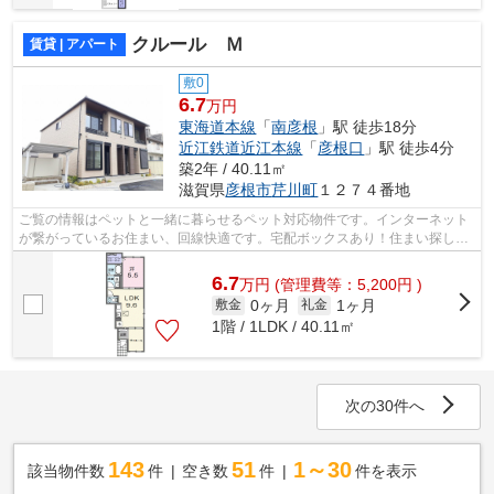
クルール Ｍ
賃貸 | アパート
敷0
6.7
万円
東海道本線
「
南彦根
」駅 徒歩18分
近江鉄道近江本線
「
彦根口
」駅 徒歩4分
築2年 / 40.11㎡
滋賀県
彦根市
芹川町
１２７４番地
ご覧の情報はペットと一緒に暮らせるペット対応物件です。インターネット
が繋がっているお住まい、回線快適です。宅配ボックスあり！住まい探しを
するなら、ぜひ当社にお任せを！お客...
6.7
万
円
(管理費等：5,200円 )
0ヶ月
1ヶ月
敷金
礼金
1階 / 1LDK / 40.11㎡
次の30件へ
143
51
1～30
該当物件数
件
空き数
件
件を表示