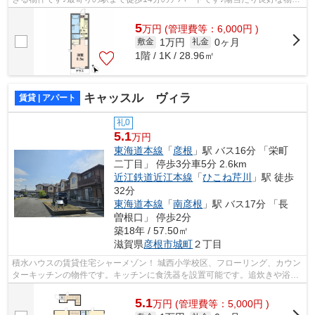
です♪ ZEH（ネット・ゼロ・エネルギ...
5
万
円
(管理費等：6,000円 )
1万円
0ヶ月
敷金
礼金
1階 / 1K / 28.96㎡
キャッスル ヴィラ
賃貸 | アパート
礼0
5.1
万円
東海道本線
「
彦根
」駅 バス16分 「栄町
二丁目」 停歩3分車5分 2.6km
近江鉄道近江本線
「
ひこね芹川
」駅 徒歩
32分
東海道本線
「
南彦根
」駅 バス17分 「長
曽根口」 停歩2分
築18年 / 57.50㎡
滋賀県
彦根市
城町
２丁目
積水ハウスの賃貸住宅シャーメゾン！ 城西小学校区、フローリング、カウン
ターキッチンの物件です。キッチンに食洗器を設置可能です。追炊きや浴室
乾燥機付きです！シャワー付き洗面台...
5.1
万
円
(管理費等：5,000円 )