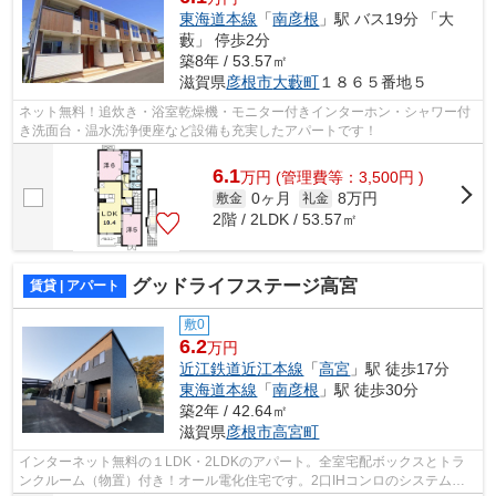
東海道本線
「
南彦根
」駅 バス19分 「大
藪」 停歩2分
築8年 / 53.57㎡
滋賀県
彦根市
大藪町
１８６５番地５
ネット無料！追炊き・浴室乾燥機・モニター付きインターホン・シャワー付
き洗面台・温水洗浄便座など設備も充実したアパートです！
6.1
万
円
(管理費等：3,500円 )
0ヶ月
8万円
敷金
礼金
2階 / 2LDK / 53.57㎡
グッドライフステージ高宮
賃貸 | アパート
敷0
6.2
万円
近江鉄道近江本線
「
高宮
」駅 徒歩17分
東海道本線
「
南彦根
」駅 徒歩30分
築2年 / 42.64㎡
滋賀県
彦根市
高宮町
インターネット無料の１LDK・2LDKのアパート。全室宅配ボックスとトラ
ンクルーム（物置）付き！オール電化住宅です。2口IHコンロのシステムキ