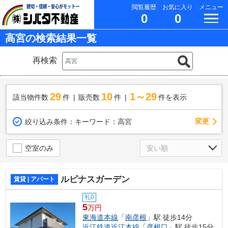
閲覧履歴
お気に入り
メニュー
0
0
高宮の検索結果一覧
再検索
29
10
1～29
該当物件数
件
販売数
件
件を表示
変更
絞り込み条件：
キーワード：高宮
空室のみ
ルピナスガーデン
賃貸 | アパート
礼0
5
万円
東海道本線
「
南彦根
」駅 徒歩14分
近江鉄道近江本線
「
彦根口
」駅 徒歩15分