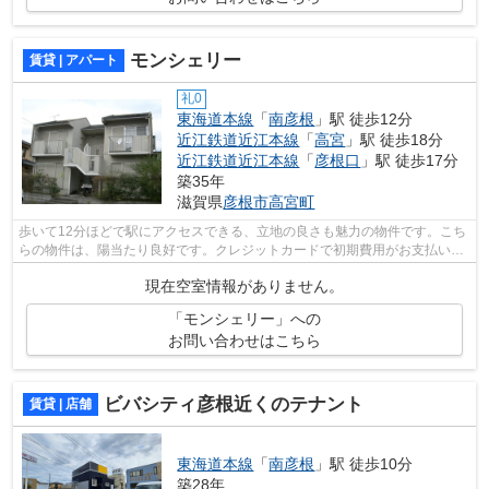
モンシェリー
賃貸 | アパート
礼0
東海道本線
「
南彦根
」駅 徒歩12分
近江鉄道近江本線
「
高宮
」駅 徒歩18分
近江鉄道近江本線
「
彦根口
」駅 徒歩17分
築35年
滋賀県
彦根市
高宮町
歩いて12分ほどで駅にアクセスできる、立地の良さも魅力の物件です。こち
らの物件は、陽当たり良好です。クレジットカードで初期費用がお支払いい
ただけるので、決済の手間が軽減でき...
現在空室情報がありません。
「モンシェリー」への
お問い合わせはこちら
ビバシティ彦根近くのテナント
賃貸 | 店舗
東海道本線
「
南彦根
」駅 徒歩10分
築28年