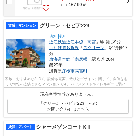
- / - / 167.90㎡
グリーン・セピア223
賃貸 | マンション
敷0
礼0
近江鉄道近江本線
「
高宮
」駅 徒歩9分
近江鉄道多賀線
「
スクリーン
」駅 徒歩17
分
東海道本線
「
南彦根
」駅 徒歩20分
築25年
滋賀県
彦根市
高宮町
家族におすすめな3LDK。設備も充実。造りとデザインに関して、自信をも
って情報を提供できるマンションです。ハウスダストやアレルギーに弱い方
にもおすすめなフローリング付きの物件...
現在空室情報がありません。
「グリーン・セピア223」への
お問い合わせはこちら
シャーメゾンコートKⅡ
賃貸 | アパート