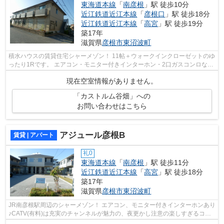
東海道本線
「
南彦根
」駅 徒歩10分
近江鉄道近江本線
「
彦根口
」駅 徒歩18分
近江鉄道近江本線
「
高宮
」駅 徒歩19分
築17年
滋賀県
彦根市
東沼波町
積水ハウスの賃貸住宅シャーメゾン！ 11帖＋ウォークインクローゼットのゆ
ったり1Rです。 エアコン・モニター付きインターホン・2口ガスコンロなど
設備も充実しています。 eo光メゾン...
現在空室情報がありません。
「カストルム谷畑」への
お問い合わせはこちら
アジュール彦根B
賃貸 | アパート
礼0
東海道本線
「
南彦根
」駅 徒歩11分
近江鉄道近江本線
「
高宮
」駅 徒歩18分
築17年
滋賀県
彦根市
東沼波町
JR南彦根駅周辺のシャーメゾン！ エアコン、モニター付きインターホンあり
♪CATV(有料)は充実のチャンネルが魅力の、夜更かし注意の楽しすぎるコン
テンツです♪閑静な住宅地にある物件で...