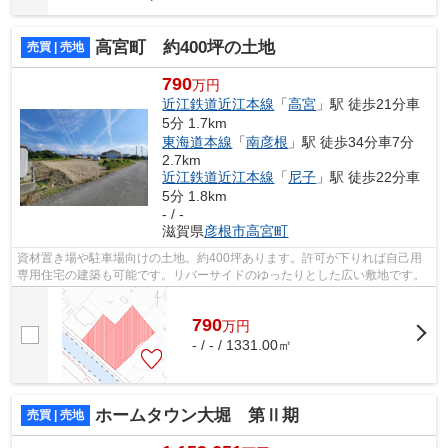
高宮町 約400坪の土地
売買 | 売地
790
万円
近江鉄道近江本線
「
高宮
」駅 徒歩21分車
5分 1.7km
東海道本線
「
南彦根
」駅 徒歩34分車7分
2.7km
近江鉄道近江本線
「
尼子
」駅 徒歩22分車
5分 1.8km
- / -
滋賀県
彦根市
高宮町
資材置き場や駐車場向けの土地。約400坪あります。許可が下りれば自己用
専用住宅の建築も可能です。リバーサイドのゆったりとした広い敷地です。
790
万
円
- / - / 1331.00㎡
ホームタウン大堀 第Ⅱ期
売買 | 売地