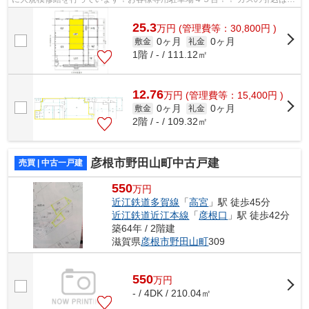
りませんが工事は可能です。
25.3
万
円
(管理費等：30,800円 )
0ヶ月
0ヶ月
敷金
礼金
1階 / - / 111.12㎡
12.76
万
円
(管理費等：15,400円 )
0ヶ月
0ヶ月
敷金
礼金
2階 / - / 109.32㎡
彦根市野田山町中古戸建
売買 | 中古一戸建
550
万円
近江鉄道多賀線
「
高宮
」駅 徒歩45分
近江鉄道近江本線
「
彦根口
」駅 徒歩42分
築64年 / 2階建
滋賀県
彦根市
野田山町
309
550
万
円
- / 4DK / 210.04㎡