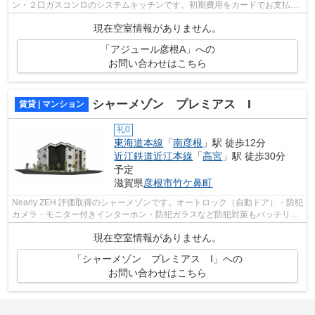
ン・２口ガスコンロのシステムキッチンです。初期費用をカードでお支払い
いただける物件です。追炊きや浴室乾...
現在空室情報がありません。
「アジュール彦根A」への
お問い合わせはこちら
シャーメゾン プレミアス I
賃貸 | マンション
礼0
東海道本線
「
南彦根
」駅 徒歩12分
近江鉄道近江本線
「
高宮
」駅 徒歩30分
予定
滋賀県
彦根市
竹ケ鼻町
Nearly ZEH 評価取得のシャーメゾンです。オートロック（自動ドア）・防犯
カメラ・モニター付きインターホン・防犯ガラスなど防犯対策もバッチリ。
宅配ボックスも設置され便利です。イ...
現在空室情報がありません。
「シャーメゾン プレミアス I」への
お問い合わせはこちら