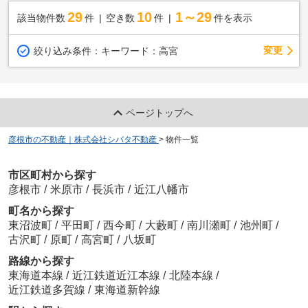
29
10
1～29
該当物件数
件
空き数
件
件を表示
変更
絞り込み条件：
キーワード：高宮
ページトップへ
彦根市の不動産｜株式会社シバタ不動産
>
物件一覧
市区町村から探す
彦根市
/
米原市
/
長浜市
/
近江八幡市
町名から探す
東沼波町
/
平田町
/
西今町
/
大藪町
/
南川瀬町
/
池州町
/
古沢町
/
原町
/
高宮町
/
八坂町
路線から探す
東海道本線
/
近江鉄道近江本線
/
北陸本線
/
近江鉄道多賀線
/
東海道新幹線