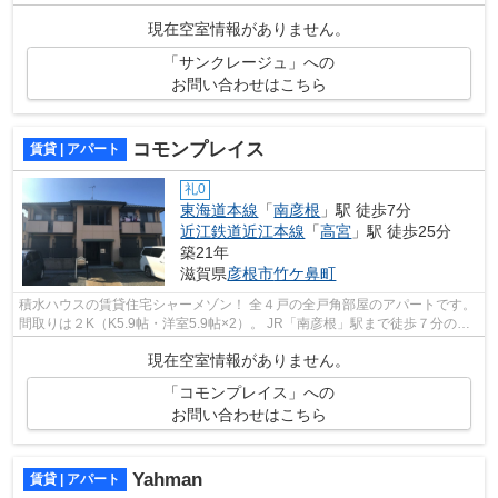
初期費用をカードでお支払いいただけ...
現在空室情報がありません。
「サンクレージュ」への
お問い合わせはこちら
コモンプレイス
賃貸 | アパート
礼0
東海道本線
「
南彦根
」駅 徒歩7分
近江鉄道近江本線
「
高宮
」駅 徒歩25分
築21年
滋賀県
彦根市
竹ケ鼻町
積水ハウスの賃貸住宅シャーメゾン！ 全４戸の全戸角部屋のアパートです。
間取りは２K（K5.9帖・洋室5.9帖×2）。 JR「南彦根」駅まで徒歩７分の場
所です。
現在空室情報がありません。
「コモンプレイス」への
お問い合わせはこちら
Yahman
賃貸 | アパート