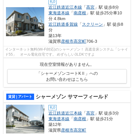
礼0
近江鉄道近江本線
「
高宮
」駅 徒歩8分
東海道本線
「
南彦根
」駅 徒歩25分車10
分 4.8km
近江鉄道多賀線
「
スクリーン
」駅 徒歩8
分
築13年
滋賀県
彦根市
高宮町
706-3
インターネット無料(Wi-Fi対応)のシャーメゾン！ 高遮音床システム「シャイ
ド55」 オール電化住宅です。 めずらしい3LDKですよ
現在空室情報がありません。
「シャーメゾンコートKⅡ」への
お問い合わせはこちら
シャーメゾン サマーフィールド
賃貸 | アパート
礼0
近江鉄道近江本線
「
高宮
」駅 徒歩3分
東海道本線
「
南彦根
」駅 徒歩21分
築12年
滋賀県
彦根市
高宮町