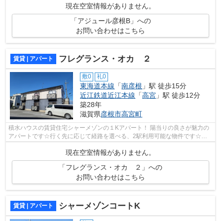
現在空室情報がありません。
「アジュール彦根B」への
お問い合わせはこちら
フレグランス・オカ ２
賃貸 | アパート
敷0
礼0
東海道本線
「
南彦根
」駅 徒歩15分
近江鉄道近江本線
「
高宮
」駅 徒歩12分
築28年
滋賀県
彦根市
高宮町
積水ハウスの賃貸住宅シャーメゾンの１Kアパート！ 陽当りの良さが魅力の
アパートです☆行く先に応じて経路を選べる、2駅利用可能な物件です☆こ
ちらの物件はインターネットをご利用いた...
現在空室情報がありません。
「フレグランス・オカ ２」への
お問い合わせはこちら
シャーメゾンコートK
賃貸 | アパート