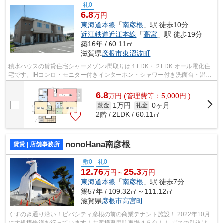
礼0
6.8
万円
東海道本線
「
南彦根
」駅 徒歩10分
近江鉄道近江本線
「
高宮
」駅 徒歩19分
築16年 / 60.11㎡
滋賀県
彦根市
東沼波町
積水ハウスの賃貸住宅シャーメゾン♪間取りは１LDK・２LDK オール電化住
宅です。IHコンロ・モニター付きインターホン・シャワー付き洗面台・温水
洗浄便座など設備も充実しています。 歩...
6.8
万
円
(管理費等：5,000円 )
1万円
0ヶ月
敷金
礼金
2階 / 2LDK / 60.11㎡
nonoHana南彦根
賃貸 | 店舗事務所
敷0
礼0
12.76
25.3
万円～
万円
東海道本線
「
南彦根
」駅 徒歩7分
築57年 / 109.32㎡～111.12㎡
滋賀県
彦根市
高宮町
くすのき通り沿い！ビバシティ彦根の前の商業テナント施設！ 2022年10月
に大規模修繕を行っています！お客様専用駐車場４５台！！ ガスの引込はあ