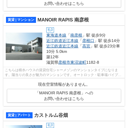
お問い合わせはこちら
MANOIR RAPIS 南彦根
賃貸 | マンション
礼0
東海道本線
「
南彦根
」駅 徒歩9分
近江鉄道近江本線
「
彦根口
」駅 徒歩14分
近江鉄道近江本線
「
高宮
」駅 徒歩23分車
10分 5.0km
築12年
滋賀県
彦根市
東沼波町
1182-8
こちらは積水ハウスの賃貸住宅シャーメゾンのマンションタイプになりま
す。陽当りの良さが魅力のマンションです。オートロック・駐車場パイプシ
ャッターゲートになっています。1LDK・2...
現在空室情報がありません。
「MANOIR RAPIS 南彦根」への
お問い合わせはこちら
カストルム谷畑
賃貸 | アパート
礼0