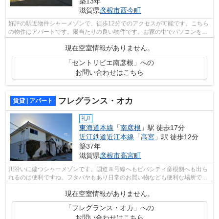
築13年
滋賀県
彦根市
西今町
好評の駅近物件シャーメゾンで、徒歩12分でのアクセスが可能です。こちら
の物件はアパートです。陽当たりの良い物件です。お家の中でパソコンを快
適に使えるWi-Fi対応（インターネット...
現在空室情報がありません。
「セントリビエ南彦根」への
お問い合わせはこちら
フレグランス・オカ
賃貸 | アパート
礼0
東海道本線
「
南彦根
」駅 徒歩17分
近江鉄道近江本線
「
高宮
」駅 徒歩12分
築37年
滋賀県
彦根市
高宮町
川沿いに建つシャーメゾンです。国道８号線へもビバシティ彦根側へも出ら
れるのは便利ですね。フタバヤもあり日常のお買い物なども便利な場所で
す。
現在空室情報がありません。
「フレグランス・オカ」への
お問い合わせはこちら