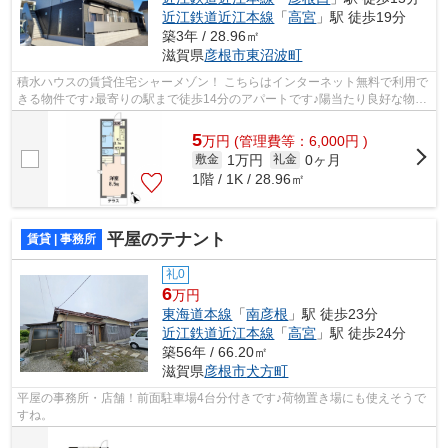
近江鉄道近江本線
「
高宮
」駅 徒歩19分
築3年 / 28.96㎡
滋賀県
彦根市
東沼波町
積水ハウスの賃貸住宅シャーメゾン！ こちらはインターネット無料で利用で
きる物件です♪最寄りの駅まで徒歩14分のアパートです♪陽当たり良好な物件
です♪ ZEH（ネット・ゼロ・エネルギ...
5
万
円
(管理費等：6,000円 )
1万円
0ヶ月
敷金
礼金
1階 / 1K / 28.96㎡
平屋のテナント
賃貸 | 事務所
礼0
6
万円
東海道本線
「
南彦根
」駅 徒歩23分
近江鉄道近江本線
「
高宮
」駅 徒歩24分
築56年 / 66.20㎡
滋賀県
彦根市
犬方町
平屋の事務所・店舗！前面駐車場4台分付きです♪荷物置き場にも使えそうで
すね。