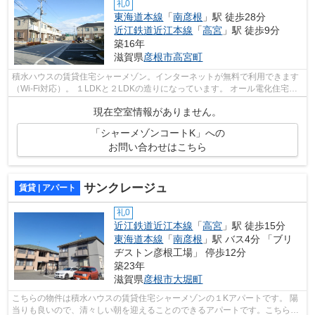
礼0
東海道本線
「
南彦根
」駅 徒歩28分
近江鉄道近江本線
「
高宮
」駅 徒歩9分
築16年
滋賀県
彦根市
高宮町
積水ハウスの賃貸住宅シャーメゾン。インターネットが無料で利用できます
（Wi-Fi対応）。 １LDKと２LDKの造りになっています。 オール電化住宅。
IHコンロ・浴室乾燥機・モニター付きイ...
現在空室情報がありません。
「シャーメゾンコートK」への
お問い合わせはこちら
サンクレージュ
賃貸 | アパート
礼0
近江鉄道近江本線
「
高宮
」駅 徒歩15分
東海道本線
「
南彦根
」駅 バス4分 「ブリ
ヂストン彦根工場」 停歩12分
築23年
滋賀県
彦根市
大堀町
こちらの物件は積水ハウスの賃貸住宅シャーメゾンの１Kアパートです。 陽
当りも良いので、清々しい朝を迎えることのできるアパートです。こちらは