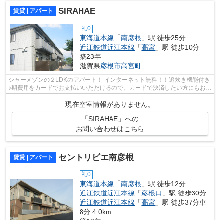
SIRAHAE
賃貸 | アパート
礼0
東海道本線
「
南彦根
」駅 徒歩25分
近江鉄道近江本線
「
高宮
」駅 徒歩10分
築23年
滋賀県
彦根市
高宮町
シャーメゾンの２LDKのアパート！ インターネット無料！！追炊き機能付き
♪期費用をカードでお支払いいただけるので、カードで決済したい方にもおす
すめです。彦根市の賃貸情報は私ども...
現在空室情報がありません。
「SIRAHAE」への
お問い合わせはこちら
セントリビエ南彦根
賃貸 | アパート
礼0
東海道本線
「
南彦根
」駅 徒歩12分
近江鉄道近江本線
「
彦根口
」駅 徒歩30分
近江鉄道近江本線
「
高宮
」駅 徒歩37分車
8分 4.0km