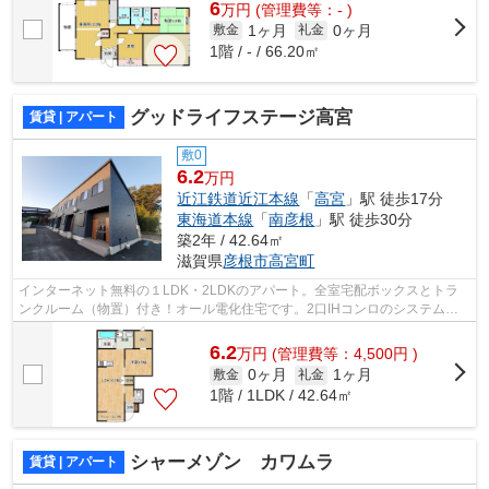
6
万
円
(管理費等：- )
1ヶ月
0ヶ月
敷金
礼金
1階 / - / 66.20㎡
グッドライフステージ高宮
賃貸 | アパート
敷0
6.2
万円
近江鉄道近江本線
「
高宮
」駅 徒歩17分
東海道本線
「
南彦根
」駅 徒歩30分
築2年 / 42.64㎡
滋賀県
彦根市
高宮町
インターネット無料の１LDK・2LDKのアパート。全室宅配ボックスとトラ
ンクルーム（物置）付き！オール電化住宅です。2口IHコンロのシステムキ
ッチン、追炊きや浴室乾燥機付き。サンル...
6.2
万
円
(管理費等：4,500円 )
0ヶ月
1ヶ月
敷金
礼金
1階 / 1LDK / 42.64㎡
シャーメゾン カワムラ
賃貸 | アパート