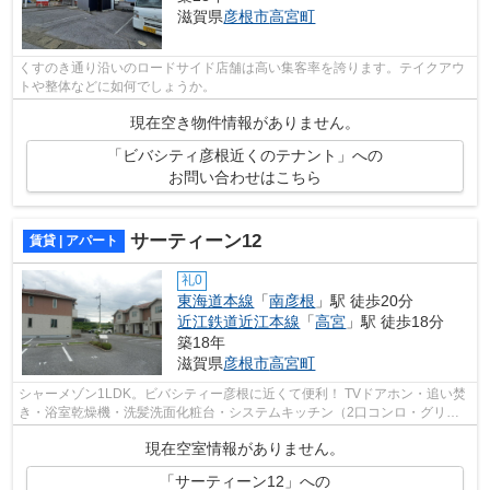
滋賀県
彦根市
高宮町
くすのき通り沿いのロードサイド店舗は高い集客率を誇ります。テイクアウ
トや整体などに如何でしょうか。
現在空き物件情報がありません。
「ビバシティ彦根近くのテナント」への
お問い合わせはこちら
サーティーン12
賃貸 | アパート
礼0
東海道本線
「
南彦根
」駅 徒歩20分
近江鉄道近江本線
「
高宮
」駅 徒歩18分
築18年
滋賀県
彦根市
高宮町
シャーメゾン1LDK。ビバシティー彦根に近くて便利！ TVドアホン・追い焚
き・浴室乾燥機・洗髪洗面化粧台・システムキッチン（2口コンロ・グリル
付き）のアパート。初期費用をカードで...
現在空室情報がありません。
「サーティーン12」への