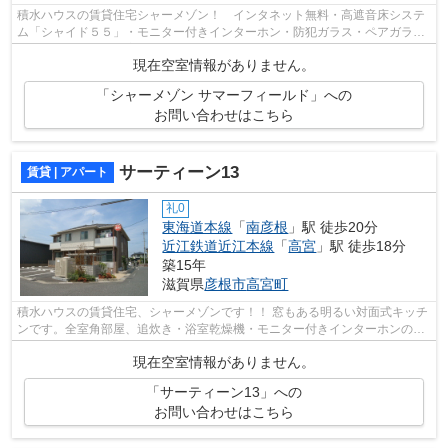
積水ハウスの賃貸住宅シャーメゾン！ インタネット無料・高遮音床システ
ム「シャイド５５」・モニター付きインターホン・防犯ガラス・ペアガラ
ス・追炊き機能・浴室乾燥機etc アパー...
現在空室情報がありません。
「シャーメゾン サマーフィールド」への
お問い合わせはこちら
サーティーン13
賃貸 | アパート
礼0
東海道本線
「
南彦根
」駅 徒歩20分
近江鉄道近江本線
「
高宮
」駅 徒歩18分
築15年
滋賀県
彦根市
高宮町
積水ハウスの賃貸住宅、シャーメゾンです！！ 窓もある明るい対面式キッチ
ンです。全室角部屋、追炊き・浴室乾燥機・モニター付きインターホンのあ
るアパートです。eo光メゾンタイプ対...
現在空室情報がありません。
「サーティーン13」への
お問い合わせはこちら