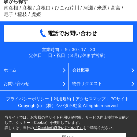
駅から探す
南彦根
/
彦根
/
彦根口
/
ひこね芹川
/
河瀬
/
米原
/
高宮
/
尼子
/
稲枝
/
虎姫
電話でお問い合わせ
営業時間：
9：30～17：30
定休日：
日・祝日（３月は休まず営業）
ホーム
会社概要
お問い合わせ
物件リクエスト
プライバシーポリシー
利用規約
アクセスマップ
PCサイト
Copyright(c) （株）シバタ不動産 All rights reserved.
当サイトでは、お客様の当サイト利用状況把握、サービス向上検討を目的と
して、クッキー（Cookie）を使用しています。
詳しくは、当社の
「Cookieの取扱いについて」
をご確認ください。