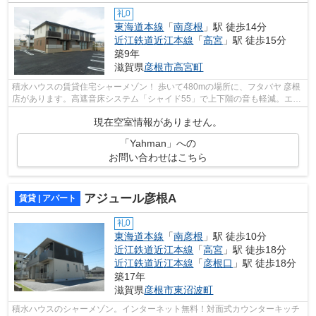
礼0
東海道本線
「
南彦根
」駅 徒歩14分
近江鉄道近江本線
「
高宮
」駅 徒歩15分
築9年
滋賀県
彦根市
高宮町
積水ハウスの賃貸住宅シャーメゾン！ 歩いて480mの場所に、フタバヤ 彦根
店があります。高遮音床システム「シャイド55」で上下階の音も軽減。エア
コンや追炊き・自動給湯・浴室乾燥機...
現在空室情報がありません。
「Yahman」への
お問い合わせはこちら
アジュール彦根A
賃貸 | アパート
礼0
東海道本線
「
南彦根
」駅 徒歩10分
近江鉄道近江本線
「
高宮
」駅 徒歩18分
近江鉄道近江本線
「
彦根口
」駅 徒歩18分
築17年
滋賀県
彦根市
東沼波町
積水ハウスのシャーメゾン。インターネット無料！対面式カウンターキッチ