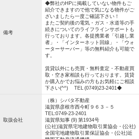
◆弊社のHPに掲載していない物件もご
紹介できますので他で気になる物件がご
ざいましたら一度ご確認下さい！
またご契約後の電気・ガス・水道等の手
続きについてのライフラインサポートも
備考
行っております。各提携業者「引越し業
者」・「インターネット回線」・「ウォ
ーターサーバー」等の無料紹介も可能で
す。
賃貸以外にも売買・無料査定・不動産買
取・空き家相談も行っております。賃貸
か購入かでお悩みの方もお気軽にご相談
下さい(^^) TEL (0749)23-2401◆
（株）シバタ不動産
滋賀県彦根市西今町９６３－５
TEL:0749-23-2401
取扱会社
滋賀県知事 (9) 第1934号
(公社)滋賀県宅地建物取引業協会・(公社)
全国宅地建物取引業保証協会・(公社)近