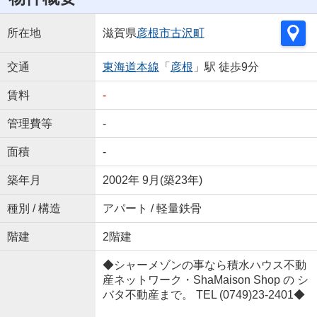
所在地
滋賀県
彦根市
古沢町
交通
東海道本線
「
彦根
」駅 徒歩9分
賃料
-
管理費等
-
面積
-
築年月
2002年 9月(築23年)
種別 / 構造
アパート / 軽量鉄骨
階建
2階建
◆シャーメゾンの事なら積水ハウス不動
産ネットワーク・ShaMaison Shop の シ
バタ不動産まで。 TEL (0749)23-2401◆