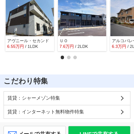
アヴニール・セカンド
ＵＯ
アルコバレ
6.55
万
円
/ 1LDK
7.6
万
円
/ 2LDK
6.3
万
円
/ 2
こだわり特集
賃貸：シャーメゾン特集
賃貸：インターネット無料物件特集