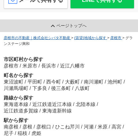
メールで共有する
LINEで共有する
ページトップへ
彦根市の不動産｜株式会社シバタ不動産
>
(賃貸)地域から探す
>
彦根市
>
グラ
ンステージ興和
市区町村から探す
彦根市
/
米原市
/
長浜市
/
近江八幡市
町名から探す
東沼波町
/
平田町
/
西今町
/
大藪町
/
南川瀬町
/
池州町
/
川瀬馬場町
/
下多良
/
後三条町
/
八坂町
路線から探す
東海道本線
/
近江鉄道近江本線
/
北陸本線
/
近江鉄道多賀線
/
東海道新幹線
駅から探す
南彦根
/
彦根
/
彦根口
/
ひこね芹川
/
河瀬
/
米原
/
高宮
/
尼子
/
稲枝
/
虎姫