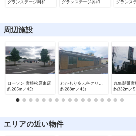
グランステージ興和
グランステージ興和
グランス
周辺施設
ローソン 彦根松原東店
わかもり皮ふ科クリニック
丸亀製麺彦
約265m／4分
約288m／4分
約332m／
エリアの近い物件