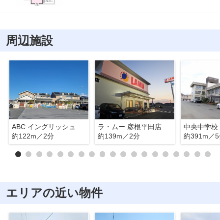
周辺施設
ABC イングリッシュ
ラ・ムー 彦根平田店
中央中学校
約122m／2分
約139m／2分
約391m／
エリアの近い物件