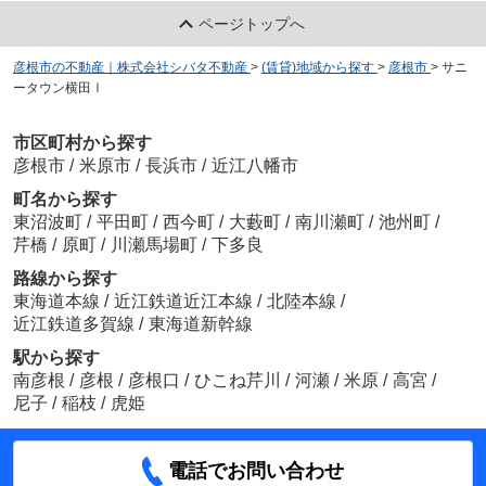
ページトップへ
彦根市の不動産｜株式会社シバタ不動産
>
(賃貸)地域から探す
>
彦根市
>
サニ
ータウン横田Ⅰ
市区町村から探す
彦根市
/
米原市
/
長浜市
/
近江八幡市
町名から探す
東沼波町
/
平田町
/
西今町
/
大藪町
/
南川瀬町
/
池州町
/
芹橋
/
原町
/
川瀬馬場町
/
下多良
路線から探す
東海道本線
/
近江鉄道近江本線
/
北陸本線
/
近江鉄道多賀線
/
東海道新幹線
駅から探す
南彦根
/
彦根
/
彦根口
/
ひこね芹川
/
河瀬
/
米原
/
高宮
/
尼子
/
稲枝
/
虎姫
電話でお問い合わせ