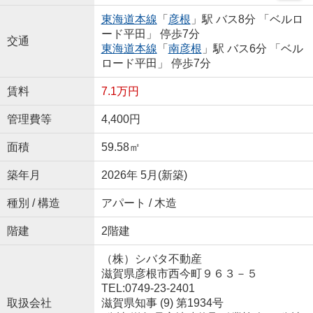
東海道本線
「
彦根
」駅 バス8分 「ベルロ
ード平田」 停歩7分
交通
東海道本線
「
南彦根
」駅 バス6分 「ベル
ロード平田」 停歩7分
賃料
7.1万円
管理費等
4,400円
面積
59.58㎡
築年月
2026年 5月(新築)
種別 / 構造
アパート / 木造
階建
2階建
（株）シバタ不動産
滋賀県彦根市西今町９６３－５
TEL:0749-23-2401
取扱会社
滋賀県知事 (9) 第1934号