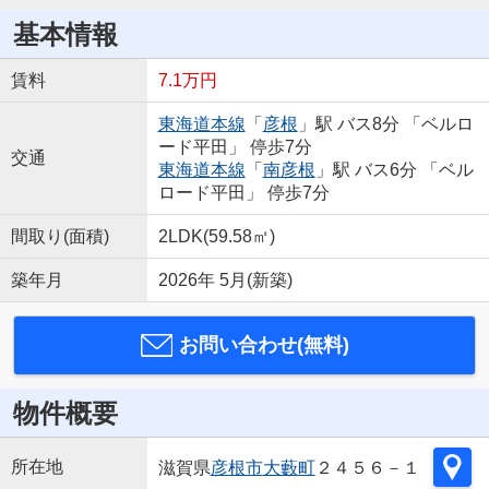
基本情報
賃料
7.1万円
東海道本線
「
彦根
」駅 バス8分 「ベルロ
ード平田」 停歩7分
交通
東海道本線
「
南彦根
」駅 バス6分 「ベル
ロード平田」 停歩7分
間取り(面積)
2LDK(59.58㎡)
築年月
2026年 5月(新築)
お問い合わせ(無料)
物件概要
所在地
滋賀県
彦根市
大藪町
２４５６－１