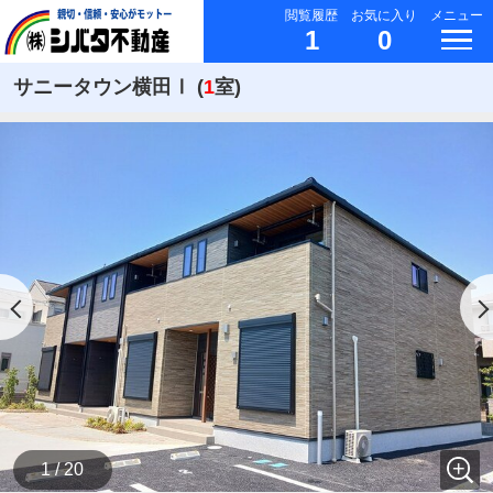
閲覧履歴
お気に入り
メニュー
1
0
サニータウン横田Ⅰ (
1
室)
1 / 20