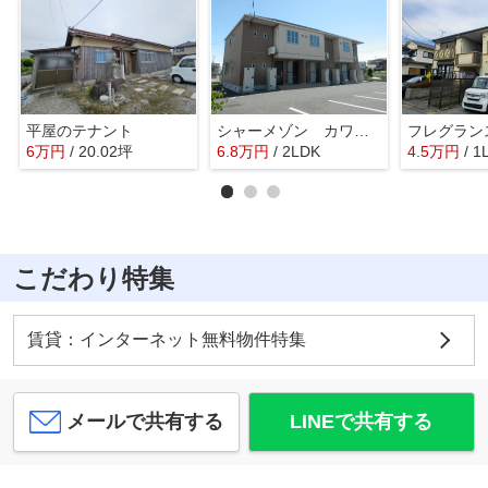
平屋のテナント
シャーメゾン カワムラ
フレグラン
6
万
円
/ 20.02坪
6.8
万
円
/ 2LDK
4.5
万
円
/ 1
こだわり特集
賃貸：インターネット無料物件特集
メールで共有する
LINEで共有する