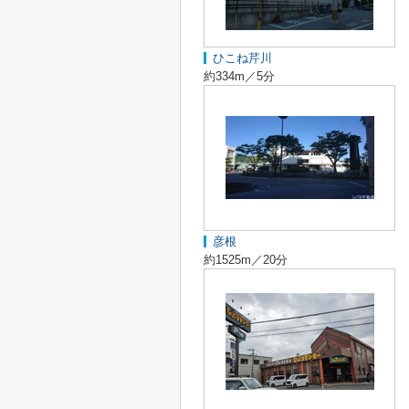
ひこね芹川
約334m／5分
彦根
約1525m／20分