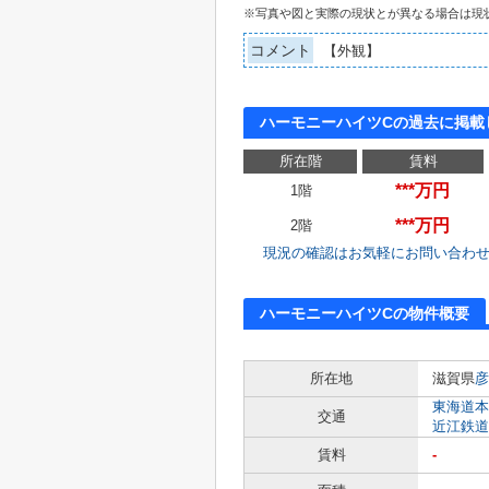
※写真や図と実際の現状とが異なる場合は現
コメント
【外観】
ハーモニーハイツCの過去に掲載
所在階
賃料
***万円
1階
***万円
2階
現況の確認はお気軽にお問い合わ
ハーモニーハイツCの物件概要
所在地
滋賀県
彦
東海道本
交通
近江鉄道
賃料
-