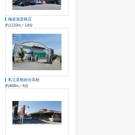
極楽湯彦根店
約1110m／14分
私立彦根総合高校
約468m／6分