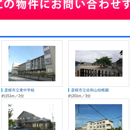
彦根市立東中学校
彦根市立佐和山幼稚園
約151m／2分
約201m／3分