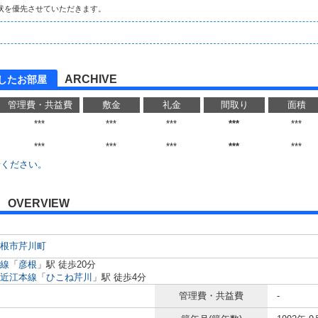
状を優先させていただきます。
ARCHIVE
したお部屋
管理費・共益費
敷金
礼金
間取り
面積
***
***
***
***
***
***
***
***
***
***
せください。
OVERVIEW
根市
芹川町
線
「
彦根
」駅 徒歩20分
近江本線
「
ひこね芹川
」駅 徒歩4分
管理費・共益費
-