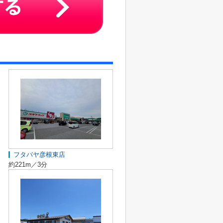
フタバヤ彦根東店
約221m／3分