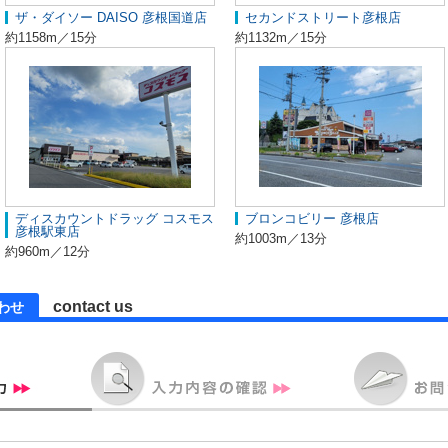
ザ・ダイソー DAISO 彦根国道店
セカンドストリート彦根店
約1158m／15分
約1132m／15分
ディスカウントドラッグ コスモス
ブロンコビリー 彦根店
彦根駅東店
約1003m／13分
約960m／12分
contact us
わせ