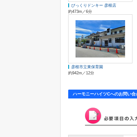
びっくりドンキー 彦根店
約473m／6分
彦根市立東保育園
約942m／12分
ハーモニーハイツCへのお問い合