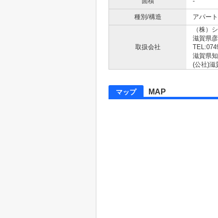
面積
-
種別/構造
アパート
（株）シ
滋賀県
取扱会社
TEL:074
滋賀県知事
(公社)
MAP
マップ