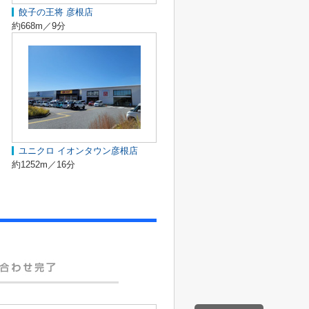
餃子の王将 彦根店
約668m／9分
ユニクロ イオンタウン彦根店
約1252m／16分