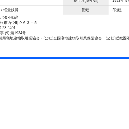
築年月(築年数)
1992年 9
 / 軽量鉄骨
階建
2階建
バタ不動産
彦根市西今町９６３－５
9-23-2401
 (9) 第1934号
滋賀県宅地建物取引業協会・(公社)全国宅地建物取引業保証協会・(公社)近畿圏