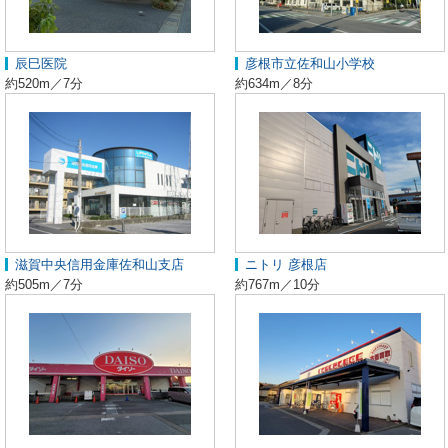
辰巳医院
彦根市立佐和山小学校
約520m／7分
約634m／8分
滋賀中央信用金庫佐和山支店
ニトリ 彦根店
約505m／7分
約767m／10分