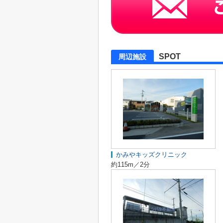
SPOT
周辺施設
かみやキッズクリニック
約115m／2分