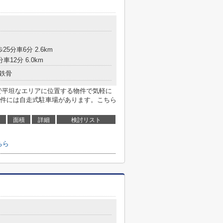
25分車6分 2.6km
車12分 6.0km
鉄骨
で平坦なエリアに位置する物件で気軽に
件には自走式駐車場があります。こちら
面積
詳細
検討リスト
ちら