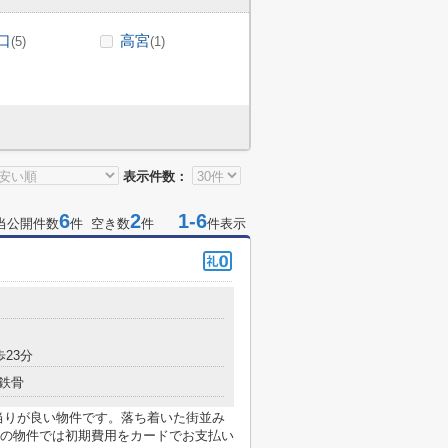
口
高宮
(5)
(1)
表示件数：
6
2
1-6
当公開件数
件 空き数
件
件表示
歩23分
鉄骨
当りが良い物件です。落ち着いた街並み
の物件では初期費用をカードでお支払い