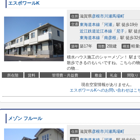
エスポワールK
滋賀県
彦根市
川瀬馬場町
住所
交通
東海道本線
「
河瀬
」駅 徒歩19分
近江鉄道近江本線
「
尼子
」駅 徒歩
東海道本線
「
南彦根
」駅 徒歩32分
築17年
2階建
軽量
築年
階数
構造
積水ハウス施工のシャーメゾン！ 駅ま
散歩できるのもいいですね。こちらの物
の物...
所在階
賃料
管理費・共益費
敷金
礼金
間取り
現在空室情報がありません。
エスポワールKへのお問い合わせはこ
メゾン フルール
滋賀県
彦根市
川瀬馬場町
住所
交通
東海道本線
「
河瀬
」駅 徒歩6分