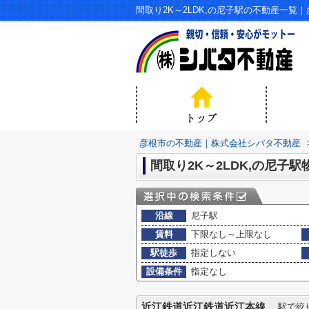
間取り2K～2LDK,の尼子駅の不動産一
彦根市の不動産｜株式会社シバタ不動産
間取り2K～2LDK,の尼子駅
沿線
尼子駅
賃料
下限なし～上限なし
駅徒歩
指定しない
設備条件
指定なし
近江鉄道近江鉄道近江本線
駅で絞