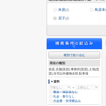
米原
鳥居本
(1)
尼子
(2)
種別で絞り込む
現在の種別
賃貸,店舗(賃貸),事務所(賃貸),土地(賃
貸),住宅以外建物全部,駐車場
▼賃料
～
敷金・保証金なし
礼金・敷引なし
共益費・管理費込み