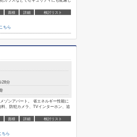
犯ガラスなどでセキュリティにも配慮し
面積
詳細
検討リスト
はこちら
歩28分
骨
メゾンアパート。 省エネルギー性能に
無料、防犯カメラ、TVインターホン、追
面積
詳細
検討リスト
こちら