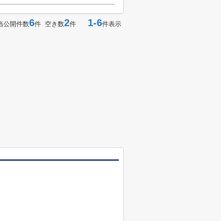
6
2
1-6
当公開件数
件 空き数
件
件表示