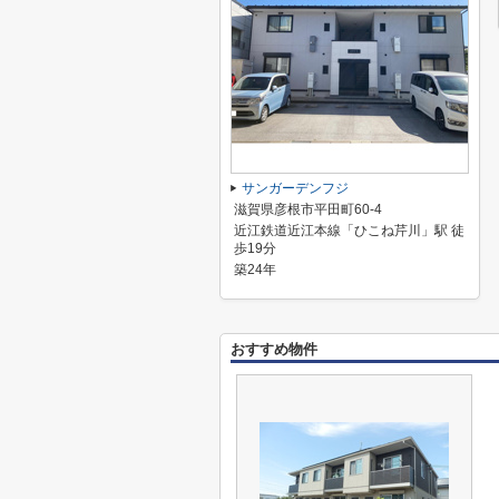
サンガーデンフジ
滋賀県彦根市平田町60-4
近江鉄道近江本線「ひこね芹川」駅 徒
歩19分
築24年
おすすめ物件