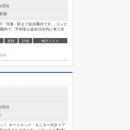
歩32分
鉄骨
R「河瀬」駅まで徒歩圏内です。 コンビ
圏内で、平和堂も徒歩15分内に有り生
面積
詳細
検討リスト
ちら
歩32分
造
ン！ オートロック・モニター付きドア