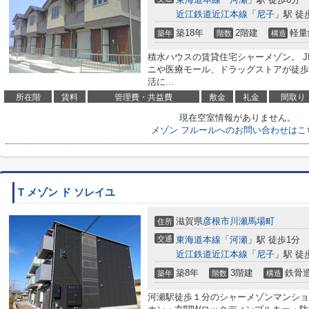
近江鉄道近江本線
「
尼子
」駅 徒
築18年
2階建
軽量
築年
階数
構造
積水ハウスの賃貸住宅シャーメゾン。 J
ニや医療モール、ドラッグストアが徒歩
活に...
所在階
賃料
管理費・共益費
敷金
礼金
間取り
現在空室情報がありません。
メゾン フルールへのお問い合わせはこ
T メゾン ド ソレイユ
滋賀県
彦根市
川瀬馬場町
住所
交通
東海道本線
「
河瀬
」駅 徒歩1分
近江鉄道近江本線
「
尼子
」駅 徒
築8年
3階建
鉄骨
築年
階数
構造
河瀬駅徒歩１分のシャーメゾンマンショ