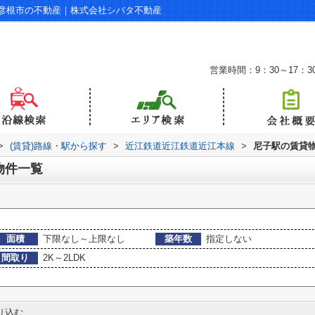
覧｜彦根市の不動産｜株式会社シバタ不動産
営業時間：9：30～17：3
>
(賃貸)路線・駅から探す
>
近江鉄道近江鉄道近江本線
>
尼子駅の賃貸
物件一覧
面積
下限なし～上限なし
築年数
指定しない
間取り
2K～2LDK
り込む