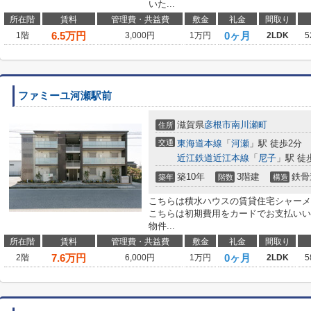
いた...
所在階
賃料
管理費・共益費
敷金
礼金
間取り
6.5
万円
0ヶ月
1階
3,000円
1万円
2LDK
5
ファミーユ河瀬駅前
滋賀県
彦根市
南川瀬町
住所
交通
東海道本線
「
河瀬
」駅 徒歩2分
近江鉄道近江本線
「
尼子
」駅 徒
築10年
3階建
鉄骨
築年
階数
構造
こちらは積水ハウスの賃貸住宅シャーメ
こちらは初期費用をカードでお支払いい
物件...
所在階
賃料
管理費・共益費
敷金
礼金
間取り
7.6
万円
0ヶ月
2階
6,000円
1万円
2LDK
5