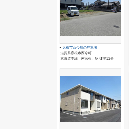
彦根市西今町の駐車場
滋賀県彦根市西今町
東海道本線「南彦根」駅 徒歩12分
-