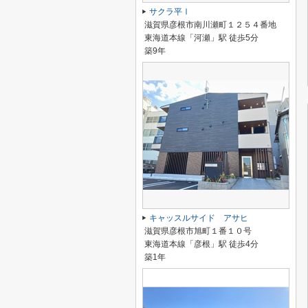
サクラ平Ⅰ
滋賀県彦根市南川瀬町１２５４番地
東海道本線「河瀬」駅 徒歩5分
築9年
キャッスルサイド アサヒ
滋賀県彦根市旭町１番１０号
東海道本線「彦根」駅 徒歩4分
築1年