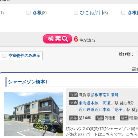
彦根
ひこね芹川
彦根
(1)
(8)
(6)
6
件が該当
並び順：
空室物件のみ表示
該
シャーメゾン橋本Ⅱ
滋賀県
彦根市
南川瀬町
住所
交通
東海道本線
「
河瀬
」駅 徒歩8分
近江鉄道近江本線
「
尼子
」駅 徒
築14年
2階建
軽量
築年
階数
構造
積水ハウスの賃貸住宅シャーメゾン 陽
が魅力のアパートはこちらです。こちら