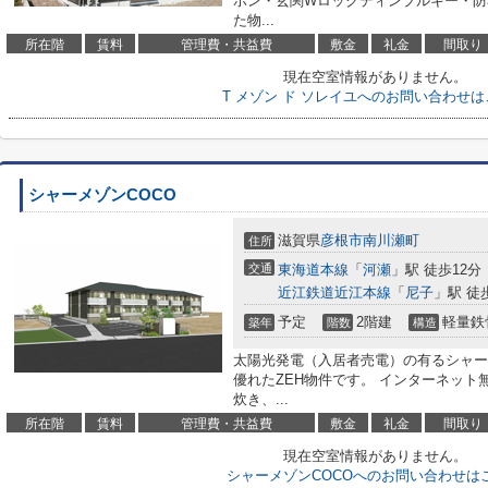
ホン・玄関Wロックディンプルキー・防
た物...
所在階
賃料
管理費・共益費
敷金
礼金
間取り
現在空室情報がありません。
T メゾン ド ソレイユへのお問い合わせ
シャーメゾンCOCO
滋賀県
彦根市
南川瀬町
住所
交通
東海道本線
「
河瀬
」駅 徒歩12分
近江鉄道近江本線
「
尼子
」駅 徒
予定
2階建
軽量鉄
築年
階数
構造
太陽光発電（入居者売電）の有るシャー
優れたZEH物件です。 インターネット
炊き、...
所在階
賃料
管理費・共益費
敷金
礼金
間取り
現在空室情報がありません。
シャーメゾンCOCOへのお問い合わせは