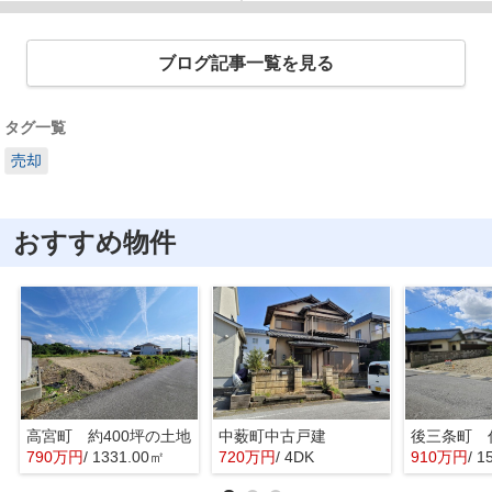
ブログ記事一覧を見る
タグ一覧
売却
おすすめ物件
高宮町 約400坪の土地
中薮町中古戸建
後三条町 
790万円
/ 1331.00㎡
720万円
/ 4DK
910万円
/ 1