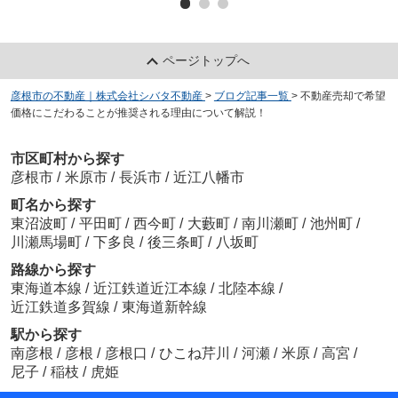
ページトップへ
彦根市の不動産｜株式会社シバタ不動産
>
ブログ記事一覧
>
不動産売却で希望
価格にこだわることが推奨される理由について解説！
市区町村から探す
彦根市
/
米原市
/
長浜市
/
近江八幡市
町名から探す
東沼波町
/
平田町
/
西今町
/
大藪町
/
南川瀬町
/
池州町
/
川瀬馬場町
/
下多良
/
後三条町
/
八坂町
路線から探す
東海道本線
/
近江鉄道近江本線
/
北陸本線
/
近江鉄道多賀線
/
東海道新幹線
駅から探す
南彦根
/
彦根
/
彦根口
/
ひこね芹川
/
河瀬
/
米原
/
高宮
/
尼子
/
稲枝
/
虎姫