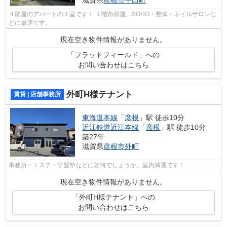
滋賀県
彦根市
平田町
４部屋のアパートの１室です！ １階角部屋、SOHO・整体・ネイルサロンな
どに最適です。
現在空き物件情報がありません。
「フラットフィールド」への
お問い合わせはこちら
外町H様テナント
賃貸 | 店舗事務所
東海道本線
「
彦根
」駅 徒歩10分
近江鉄道近江本線
「
彦根
」駅 徒歩10分
築27年
滋賀県
彦根市
外町
事務所・エステ・学習塾などに如何でしょうか。室内綺麗です！
現在空き物件情報がありません。
「外町H様テナント」への
お問い合わせはこちら