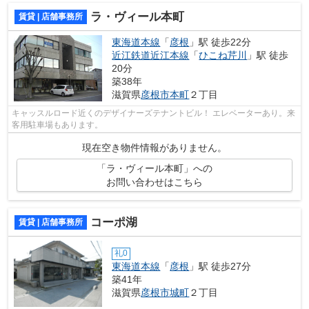
ラ・ヴィール本町
賃貸 | 店舗事務所
東海道本線
「
彦根
」駅 徒歩22分
近江鉄道近江本線
「
ひこね芹川
」駅 徒歩
20分
築38年
滋賀県
彦根市
本町
２丁目
キャッスルロード近くのデザイナーズテナントビル！ エレベーターあり。来
客用駐車場もあります。
現在空き物件情報がありません。
「ラ・ヴィール本町」への
お問い合わせはこちら
コーポ湖
賃貸 | 店舗事務所
礼0
東海道本線
「
彦根
」駅 徒歩27分
築41年
滋賀県
彦根市
城町
２丁目