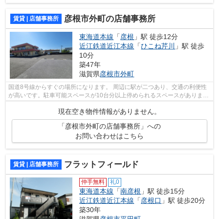
彦根市外町の店舗事務所
賃貸 | 店舗事務所
東海道本線
「
彦根
」駅 徒歩12分
近江鉄道近江本線
「
ひこね芹川
」駅 徒歩
10分
築47年
滋賀県
彦根市
外町
国道8号線からすぐの場所になります。 周辺に駅が二つあり、交通の利便性
が高いです。駐車可能スペースが10台分以上停められるスペースがありま
す。ロードサイド店舗は高い集客率を誇...
現在空き物件情報がありません。
「彦根市外町の店舗事務所」への
お問い合わせはこちら
フラットフィールド
賃貸 | 店舗事務所
仲手無料
礼0
東海道本線
「
南彦根
」駅 徒歩15分
近江鉄道近江本線
「
彦根口
」駅 徒歩20分
築30年