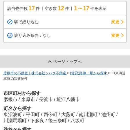
17
12
1～17
該当物件数
件
空き数
件
件を表示
駅で絞り込む
変更
変更
絞り込み条件：
なし
ページトップへ
彦根市の不動産｜株式会社シバタ不動産
>
(賃貸)路線・駅から探す
>
JR東海道
本線の賃貸物件
市区町村から探す
彦根市
/
米原市
/
長浜市
/
近江八幡市
町名から探す
東沼波町
/
平田町
/
西今町
/
大藪町
/
南川瀬町
/
池州町
/
川瀬馬場町
/
下多良
/
後三条町
/
八坂町
路線から探す