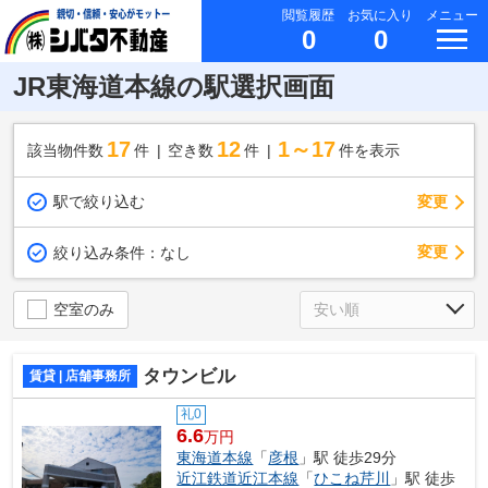
閲覧履歴
お気に入り
メニュー
0
0
JR東海道本線の駅選択画面
17
12
1～17
該当物件数
件
空き数
件
件を表示
駅で絞り込む
変更
変更
絞り込み条件：
なし
空室のみ
タウンビル
賃貸 | 店舗事務所
礼0
6.6
万円
東海道本線
「
彦根
」駅 徒歩29分
近江鉄道近江本線
「
ひこね芹川
」駅 徒歩