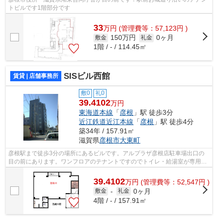
トビルです1階部分です
33
万
円
(管理費等：57,123円 )
150万円
0ヶ月
敷金
礼金
1階 / - / 114.45㎡
SISビル西館
賃貸 | 店舗事務所
敷0
礼0
39.4102
万円
東海道本線
「
彦根
」駅 徒歩3分
近江鉄道近江本線
「
彦根
」駅 徒歩4分
築34年 / 157.91㎡
滋賀県
彦根市
大東町
彦根駅まで徒歩3分の場所にあるビルです。アルプラザ彦根店駐車場出口の
目の前にあります。ワンフロアのテナントですのでトイレ・給湯室が専用に
なります。
39.4102
万
円
(管理費等：52,547円 )
0ヶ月
敷金
-
礼金
4階 / - / 157.91㎡