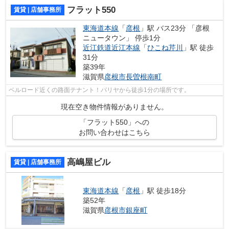
フラット550
賃貸 | 店舗事務所
東海道本線
「
彦根
」駅 バス23分 「彦根
ニュータウン」 停歩1分
近江鉄道近江本線
「
ひこね芹川
」駅 徒歩
31分
築39年
滋賀県
彦根市
長曽根南町
ベルロード近くの路面テナント！パリヤから徒歩1分の場所です。
現在空き物件情報がありません。
「フラット550」への
お問い合わせはこちら
高嶋屋ビル
賃貸 | 店舗事務所
東海道本線
「
彦根
」駅 徒歩18分
築52年
滋賀県
彦根市
銀座町