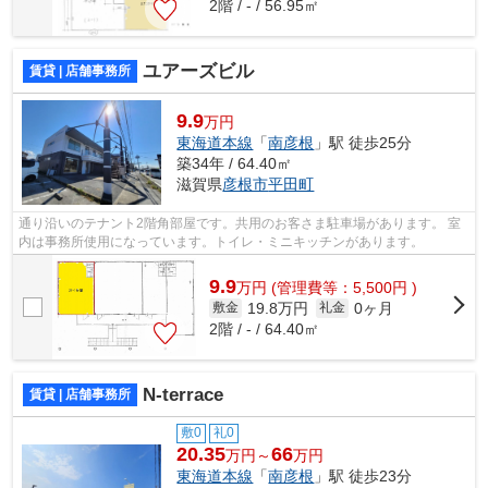
2階 / - / 56.95㎡
ユアーズビル
賃貸 | 店舗事務所
9.9
万円
東海道本線
「
南彦根
」駅 徒歩25分
築34年 / 64.40㎡
滋賀県
彦根市
平田町
通り沿いのテナント2階角部屋です。共用のお客さま駐車場があります。 室
内は事務所使用になっています。トイレ・ミニキッチンがあります。
9.9
万
円
(管理費等：5,500円 )
19.8万円
0ヶ月
敷金
礼金
2階 / - / 64.40㎡
N-terrace
賃貸 | 店舗事務所
敷0
礼0
20.35
66
万円～
万円
東海道本線
「
南彦根
」駅 徒歩23分