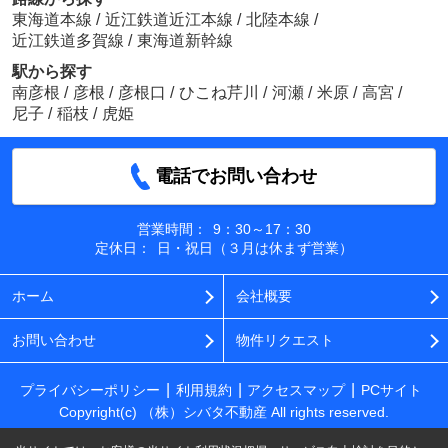
東海道本線
/
近江鉄道近江本線
/
北陸本線
/
近江鉄道多賀線
/
東海道新幹線
駅から探す
南彦根
/
彦根
/
彦根口
/
ひこね芹川
/
河瀬
/
米原
/
高宮
/
尼子
/
稲枝
/
虎姫
電話でお問い合わせ
営業時間：
9：30～17：30
定休日：
日・祝日（３月は休まず営業）
ホーム
会社概要
お問い合わせ
物件リクエスト
プライバシーポリシー
利用規約
アクセスマップ
PCサイト
Copyright(c) （株）シバタ不動産 All rights reserved.