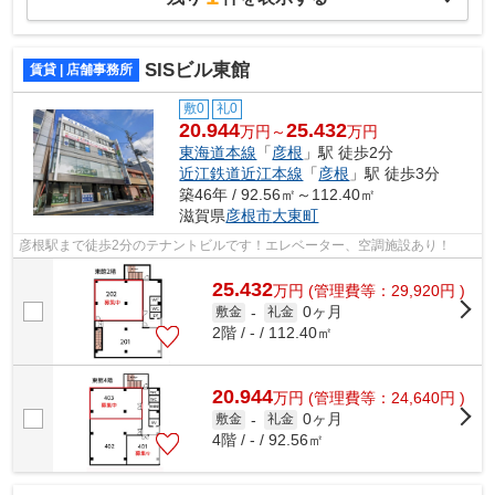
SISビル東館
賃貸 | 店舗事務所
敷0
礼0
20.944
25.432
万円～
万円
東海道本線
「
彦根
」駅 徒歩2分
近江鉄道近江本線
「
彦根
」駅 徒歩3分
築46年 / 92.56㎡～112.40㎡
滋賀県
彦根市
大東町
彦根駅まで徒歩2分のテナントビルです！エレベーター、空調施設あり！
25.432
万
円
(管理費等：29,920円 )
0ヶ月
敷金
-
礼金
2階 / - / 112.40㎡
20.944
万
円
(管理費等：24,640円 )
0ヶ月
敷金
-
礼金
4階 / - / 92.56㎡