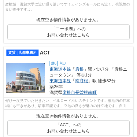
彦根城・滋賀大学に近い通り沿いです！カインズモールにも近く、視認性の
良い物件ですよ。
現在空き物件情報がありません。
「コーポ湖」への
お問い合わせはこちら
ACT
賃貸 | 店舗事務所
敷0
礼0
東海道本線
「
彦根
」駅 バス7分 「彦根ニ
ュータウン」 停歩1分
東海道本線
「
南彦根
」駅 徒歩32分
築26年
滋賀県
彦根市
長曽根南町
ぜひ一度見ていただきたい、ベルロード沿いのテナントです。敷地内の駐車
場にも空きがあり、駐車可能です。立地の良さが魅力の好立地です。自由度
の高い室内レイアウトが可能な、スケ...
現在空き物件情報がありません。
「ACT」への
お問い合わせはこちら