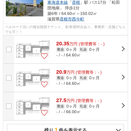
東海道本線
「
彦根
」駅 バス17分 「松田
団地南」 停歩1分
築6年 / 64.60㎡～150.02㎡
滋賀県
彦根市
西今町
ベルロード沿いの複合路面テナント。 駐車場90台あり。事務所・店舗どちら
でも可！！
20.35
万
円
(管理費等：- )
0ヶ月
0ヶ月
敷金
礼金
- / - / 64.60㎡
20.9
万
円
(管理費等：- )
0ヶ月
0ヶ月
敷金
礼金
- / - / 64.60㎡
27.5
万
円
(管理費等：- )
0ヶ月
0ヶ月
敷金
礼金
- / - / 66.00㎡
1
残り
件を表示する