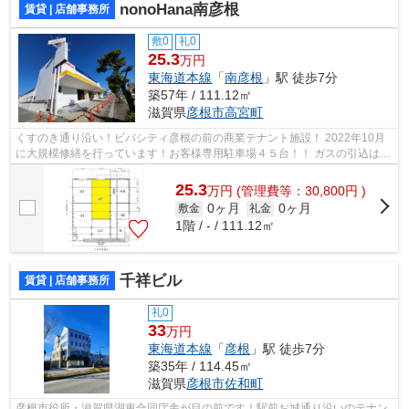
nonoHana南彦根
賃貸 | 店舗事務所
敷0
礼0
25.3
万円
東海道本線
「
南彦根
」駅 徒歩7分
築57年 / 111.12㎡
滋賀県
彦根市
高宮町
くすのき通り沿い！ビバシティ彦根の前の商業テナント施設！ 2022年10月
に大規模修繕を行っています！お客様専用駐車場４５台！！ ガスの引込はあ
りませんが工事は可能です。
25.3
万
円
(管理費等：30,800円 )
0ヶ月
0ヶ月
敷金
礼金
1階 / - / 111.12㎡
千祥ビル
賃貸 | 店舗事務所
礼0
33
万円
東海道本線
「
彦根
」駅 徒歩7分
築35年 / 114.45㎡
滋賀県
彦根市
佐和町
彦根市役所・滋賀県湖東合同庁舎が目の前です！駅前お城通り沿いのテナン