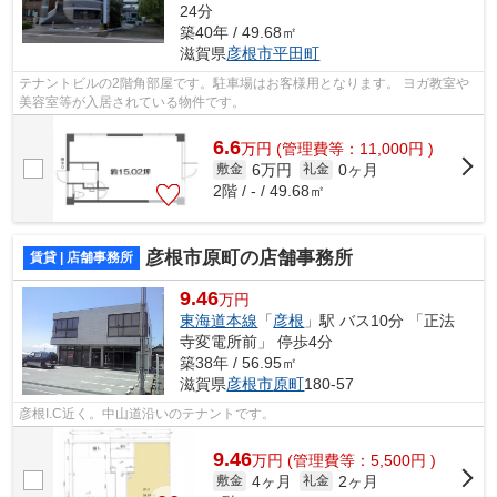
24分
築40年 / 49.68㎡
滋賀県
彦根市
平田町
テナントビルの2階角部屋です。駐車場はお客様用となります。 ヨガ教室や
美容室等が入居されている物件です。
6.6
万
円
(管理費等：11,000円 )
6万円
0ヶ月
敷金
礼金
2階 / - / 49.68㎡
彦根市原町の店舗事務所
賃貸 | 店舗事務所
9.46
万円
東海道本線
「
彦根
」駅 バス10分 「正法
寺変電所前」 停歩4分
築38年 / 56.95㎡
滋賀県
彦根市
原町
180-57
彦根I.C近く。中山道沿いのテナントです。
9.46
万
円
(管理費等：5,500円 )
4ヶ月
2ヶ月
敷金
礼金