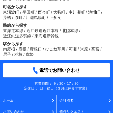
町名から探す
東沼波町
/
平田町
/
西今町
/
大藪町
/
南川瀬町
/
池州町
/
芹橋
/
原町
/
川瀬馬場町
/
下多良
路線から探す
東海道本線
/
近江鉄道近江本線
/
北陸本線
/
近江鉄道多賀線
/
東海道新幹線
駅から探す
南彦根
/
彦根
/
彦根口
/
ひこね芹川
/
河瀬
/
米原
/
高宮
/
尼子
/
稲枝
/
虎姫
電話でお問い合わせ
営業時間：
9：30～17：30
定休日：
日・祝日（３月は休まず営業）
ホーム
会社概要
お問い合わせ
物件リクエスト