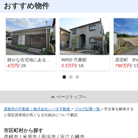
おすすめ物件
静かな住宅地にある平屋借家
WINS 弐番館
高宮町 約
4万円
/ 2K
3.3万円
/ 1K
790万円
/ 
ページトップへ
彦根市の不動産｜株式会社シバタ不動産
>
ブログ記事一覧
>
空き家を解体する
と固定資産税が高くなる仕組みについて解説
市区町村から探す
彦根市
/
米原市
/
長浜市
/
近江八幡市