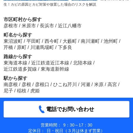
生！カビの原因とカビ対策や放置した場合のリスクを解説
市区町村から探す
彦根市
/
米原市
/
長浜市
/
近江八幡市
町名から探す
東沼波町
/
平田町
/
西今町
/
大藪町
/
南川瀬町
/
池州町
/
芹橋
/
原町
/
川瀬馬場町
/
下多良
路線から探す
東海道本線
/
近江鉄道近江本線
/
北陸本線
/
近江鉄道多賀線
/
東海道新幹線
駅から探す
南彦根
/
彦根
/
彦根口
/
ひこね芹川
/
河瀬
/
米原
/
高宮
/
尼子
/
稲枝
/
虎姫
電話でお問い合わせ
営業時間：
9：30～17：30
定休日：
日・祝日（３月は休まず営業）