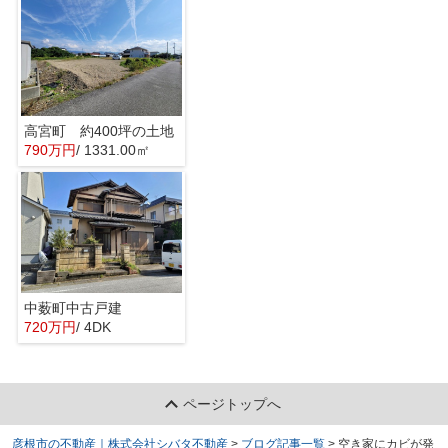
高宮町 約400坪の土地
790万円
/ 1331.00㎡
中薮町中古戸建
720万円
/ 4DK
ページトップへ
彦根市の不動産｜株式会社シバタ不動産
>
ブログ記事一覧
>
空き家にカビが発