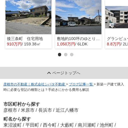
後三条町 住宅用地
敷地約100坪のゆとりのお家
グランビュ
910万円
/ 159.38㎡
1,050万円
/ 6LDK
8.8万円
/ 2
ページトップへ
彦根市の不動産｜株式会社シバタ不動産
>
ブログ記事一覧
>
新築一戸建て購入
時に必要な登記の種類とは？手続きにかかる費用も解説
市区町村から探す
彦根市
/
米原市
/
長浜市
/
近江八幡市
町名から探す
東沼波町
/
平田町
/
西今町
/
大藪町
/
南川瀬町
/
池州町
/