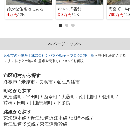
静かな住宅地にある平屋借家
WINS 弐番館
高宮町 約
4万円
/ 2K
3.3万円
/ 1K
790万円
/ 
ページトップへ
彦根市の不動産｜株式会社シバタ不動産
>
ブログ記事一覧
>
狭小地を購入する
メリットは？土地の注意点や間取りについても解説
市区町村から探す
彦根市
/
米原市
/
長浜市
/
近江八幡市
町名から探す
東沼波町
/
平田町
/
西今町
/
大藪町
/
南川瀬町
/
池州町
/
芹橋
/
原町
/
川瀬馬場町
/
下多良
路線から探す
東海道本線
/
近江鉄道近江本線
/
北陸本線
/
近江鉄道多賀線
/
東海道新幹線