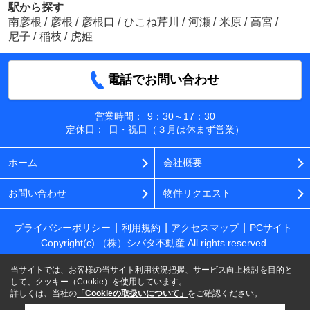
駅から探す
南彦根
/
彦根
/
彦根口
/
ひこね芹川
/
河瀬
/
米原
/
高宮
/
尼子
/
稲枝
/
虎姫
電話でお問い合わせ
営業時間：
9：30～17：30
定休日：
日・祝日（３月は休まず営業）
ホーム
会社概要
お問い合わせ
物件リクエスト
プライバシーポリシー
利用規約
アクセスマップ
PCサイト
Copyright(c) （株）シバタ不動産 All rights reserved.
当サイトでは、お客様の当サイト利用状況把握、サービス向上検討を目的と
して、クッキー（Cookie）を使用しています。
詳しくは、当社の
「Cookieの取扱いについて」
をご確認ください。