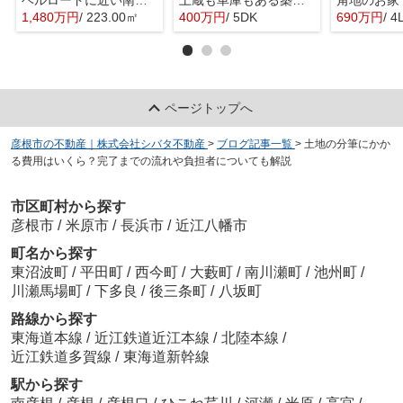
ベルロードに近い南向きの土地
土蔵も車庫もある築１３５年の家
角地のお家
1,480万円
/ 223.00㎡
400万円
/ 5DK
690万円
/ 4
ページトップへ
彦根市の不動産｜株式会社シバタ不動産
>
ブログ記事一覧
>
土地の分筆にかか
る費用はいくら？完了までの流れや負担者についても解説
市区町村から探す
彦根市
/
米原市
/
長浜市
/
近江八幡市
町名から探す
東沼波町
/
平田町
/
西今町
/
大藪町
/
南川瀬町
/
池州町
/
川瀬馬場町
/
下多良
/
後三条町
/
八坂町
路線から探す
東海道本線
/
近江鉄道近江本線
/
北陸本線
/
近江鉄道多賀線
/
東海道新幹線
駅から探す