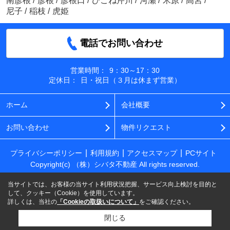
南彦根
/
彦根
/
彦根口
/
ひこね芹川
/
河瀬
/
米原
/
高宮
/
尼子
/
稲枝
/
虎姫
電話でお問い合わせ
営業時間：
9：30～17：30
定休日：
日・祝日（３月は休まず営業）
ホーム
会社概要
お問い合わせ
物件リクエスト
プライバシーポリシー
利用規約
アクセスマップ
PCサイト
Copyright(c) （株）シバタ不動産 All rights reserved.
当サイトでは、お客様の当サイト利用状況把握、サービス向上検討を目的と
して、クッキー（Cookie）を使用しています。
詳しくは、当社の
「Cookieの取扱いについて」
をご確認ください。
閉じる