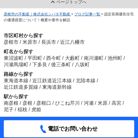
ページトップへ
彦根市の不動産｜株式会社シバタ不動産
>
ブログ記事一覧
>
認定長期優良住宅
の優遇措置について！概要や要件を解説
市区町村から探す
彦根市
/
米原市
/
長浜市
/
近江八幡市
町名から探す
東沼波町
/
平田町
/
西今町
/
大藪町
/
南川瀬町
/
池州町
/
川瀬馬場町
/
下多良
/
後三条町
/
八坂町
路線から探す
東海道本線
/
近江鉄道近江本線
/
北陸本線
/
近江鉄道多賀線
/
東海道新幹線
駅から探す
南彦根
/
彦根
/
彦根口
/
ひこね芹川
/
河瀬
/
米原
/
高宮
/
尼子
/
稲枝
/
虎姫
電話でお問い合わせ