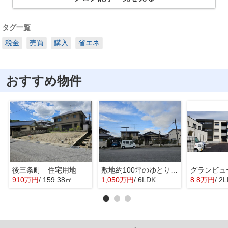
タグ一覧
税金
売買
購入
省エネ
おすすめ物件
後三条町 住宅用地
敷地約100坪のゆとりのお家
グランビュ
910万円
/ 159.38㎡
1,050万円
/ 6LDK
8.8万円
/ 2