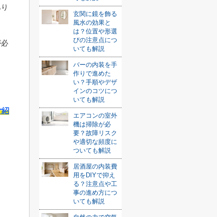
あり
玄関に鏡を飾る
風水の効果と
は？位置や形選
びの注意点につ
が必
いても解説
バーの内装を手
作りで進めた
い？手順やデザ
インのコツにつ
いても解説
ご紹
エアコンの室外
機は掃除が必
要？故障リスク
や適切な頻度に
ついても解説
居酒屋の内装費
用をDIYで抑え
る？注意点や工
事の進め方につ
いても解説