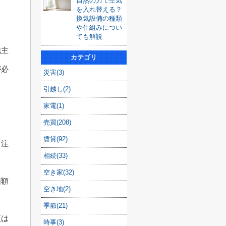
自然の力で空気
を入れ替える？
換気設備の種類
や仕組みについ
ても解説
地主
カテゴリ
が必
災害(3)
引越し(2)
家電(1)
ま
売買(208)
賃貸(92)
も注
相続(33)
空き家(32)
価額
空き地(2)
季節(21)
更は
時事(3)