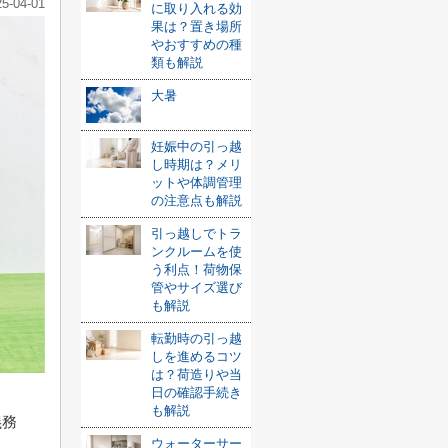
25-04-01
に取り入れる効
果は？置き場所
やおすすめの種
類も解説
大暑
妊娠中の引っ越
し時期は？メリ
ットや体調管理
の注意点も解説
引っ越しでトラ
ンクルームを使
う利点！荷物保
管やサイズ選び
も解説
転勤時の引っ越
しを進めるコツ
は？荷造りや当
日の確認手続き
も解説
義務
ウォーターサー