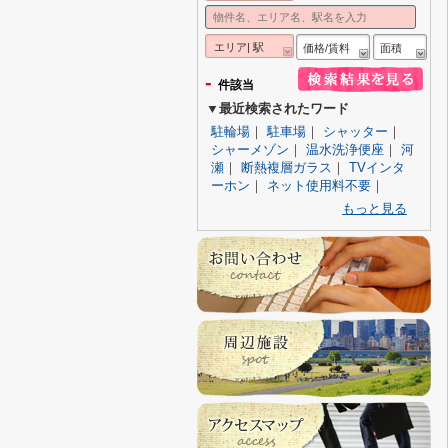
エリア| 駅
価格/賃料
面積
-
件該当
▼最近検索されたワード
駐輪場
｜
駐車場
｜
シャッター
｜
シャーメゾン
｜
温水洗浄便座
｜
河
瀬
｜
断熱複層ガラス
｜
TVインタ
ーホン
｜
ネット使用料不要
｜
もっと見る