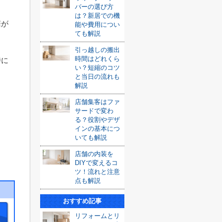
。
バーの選び方
は？新居での機
諾が
能や費用につい
ても解説
引っ越しの搬出
時間はどれくら
時に
い？短縮のコツ
と当日の流れも
解説
店舗集客はファ
サードで変わ
る？役割やデザ
インの基本につ
いても解説
店舗の内装を
DIYで変えるコ
ツ！流れと注意
点も解説
おすすめ記事
リフォームとリ