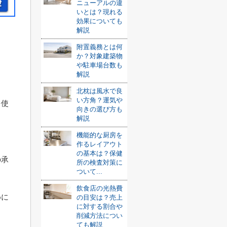
ニューアルの違
いとは？現れる
効果についても
解説
附置義務とは何
か？対象建築物
や駐車場台数も
解説
北枕は風水で良
い方角？運気や
を使
向きの選び方も
解説
機能的な厨房を
作るレイアウト
の基本は？保健
の承
所の検査対策に
ついて...
飲食店の光熱費
めに
の目安は？売上
に対する割合や
削減方法につい
ても解説