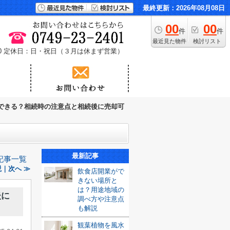
最終更新：2026年08月08日
00
00
件
件
最近見た物件
検討リスト
0
定休日：日・祝日（３月は休まず営業）
できる？相続時の注意点と相続後に売却可
最新記事
記事一覧
｜次へ ≫
飲食店開業がで
きない場所と
は？用途地域の
後に
調べ方や注意点
も解説
観葉植物を風水