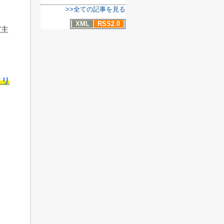
>>全ての記事を見る
XML
RSS2.0
買主
メリ